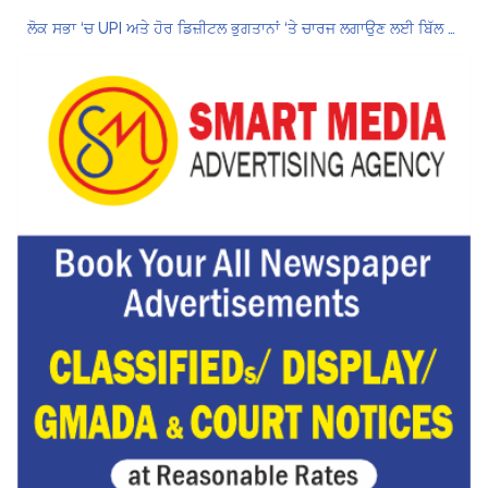
ਲੋਕ ਸਭਾ ‘ਚ UPI ਅਤੇ ਹੋਰ ਡਿਜ਼ੀਟਲ ਭੁਗਤਾਨਾਂ ‘ਤੇ ਚਾਰਜ ਲਗਾਉਣ ਲਈ ਬਿੱਲ ਪਾਸ
8 अगस्त को मोहाली के होटल एंकरेज में सजेगा “तीज मुटियारां दी” का रंग
ਜਿਨਸੀ ਸ਼ੋਸ਼ਣ ਮਾਮਲੇ ‘ਚ ਤਹਿਲਕਾ ਮੈਗਜ਼ੀਨ ਦੇ ਸਾਬਕਾ ਸੰਪਾਦਕ ਤਰੁਣ ਤੇਜਪਾਲ ਨੂੰ 10 ਸਾਲ ਦੀ ਕੈਦ
ਗੌਰਮਿੰਟ ਸਕੂਲ ਲੈਕਚਰਾਰ ਯੂਨੀਅਨ ਪੰਜਾਬ ਵੱਲੋਂ 7 ਅਗਸਤ ਦੀ ਚੰਡੀਗੜ੍ਹ ਮਹਾਂ ਰੈਲੀ ਦਾ ਪੂਰਨ ਸਮਰਥਨ
Hukamnama Sri Darbar Sahib, Amritsar – Punjabi Dunia
Hukamnama Sri Darbar Sahib, Amritsar – Punjabi Dunia