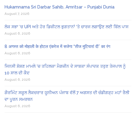
Hukamnama Sri Darbar Sahib, Amritsar – Punjabi Dunia
August 7, 2026
ਲੋਕ ਸਭਾ ‘ਚ UPI ਅਤੇ ਹੋਰ ਡਿਜ਼ੀਟਲ ਭੁਗਤਾਨਾਂ ‘ਤੇ ਚਾਰਜ ਲਗਾਉਣ ਲਈ ਬਿੱਲ ਪਾਸ
August 6, 2026
8 अगस्त को मोहाली के होटल एंकरेज में सजेगा “तीज मुटियारां दी” का रंग
August 6, 2026
ਜਿਨਸੀ ਸ਼ੋਸ਼ਣ ਮਾਮਲੇ ‘ਚ ਤਹਿਲਕਾ ਮੈਗਜ਼ੀਨ ਦੇ ਸਾਬਕਾ ਸੰਪਾਦਕ ਤਰੁਣ ਤੇਜਪਾਲ ਨੂੰ
10 ਸਾਲ ਦੀ ਕੈਦ
August 6, 2026
ਗੌਰਮਿੰਟ ਸਕੂਲ ਲੈਕਚਰਾਰ ਯੂਨੀਅਨ ਪੰਜਾਬ ਵੱਲੋਂ 7 ਅਗਸਤ ਦੀ ਚੰਡੀਗੜ੍ਹ ਮਹਾਂ ਰੈਲੀ
ਦਾ ਪੂਰਨ ਸਮਰਥਨ
August 6, 2026