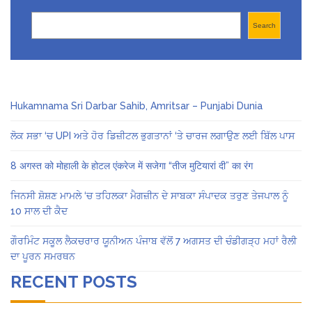
Search
Search
Hukamnama Sri Darbar Sahib, Amritsar – Punjabi Dunia
ਲੋਕ ਸਭਾ ‘ਚ UPI ਅਤੇ ਹੋਰ ਡਿਜ਼ੀਟਲ ਭੁਗਤਾਨਾਂ ‘ਤੇ ਚਾਰਜ ਲਗਾਉਣ ਲਈ ਬਿੱਲ ਪਾਸ
8 अगस्त को मोहाली के होटल एंकरेज में सजेगा “तीज मुटियारां दी” का रंग
ਜਿਨਸੀ ਸ਼ੋਸ਼ਣ ਮਾਮਲੇ ‘ਚ ਤਹਿਲਕਾ ਮੈਗਜ਼ੀਨ ਦੇ ਸਾਬਕਾ ਸੰਪਾਦਕ ਤਰੁਣ ਤੇਜਪਾਲ ਨੂੰ
10 ਸਾਲ ਦੀ ਕੈਦ
ਗੌਰਮਿੰਟ ਸਕੂਲ ਲੈਕਚਰਾਰ ਯੂਨੀਅਨ ਪੰਜਾਬ ਵੱਲੋਂ 7 ਅਗਸਤ ਦੀ ਚੰਡੀਗੜ੍ਹ ਮਹਾਂ ਰੈਲੀ
ਦਾ ਪੂਰਨ ਸਮਰਥਨ
RECENT POSTS