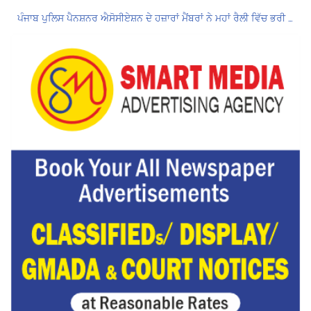
ਪੰਜਾਬ ਪੁਲਿਸ ਪੈਨਸ਼ਨਰ ਐਸੋਸੀਏਸ਼ਨ ਦੇ ਹਜ਼ਾਰਾਂ ਮੈਂਬਰਾਂ ਨੇ ਮਹਾਂ ਰੈਲੀ ਵਿੱਚ ਭਰੀ ਹਾਜ਼ਰੀ
ਮੁਲਾਜ਼ਮਾਂ ਦੀ ਰਿਕਾਰਡਤੋੜ ਰੈਲੀ ਨੇ ਸਰਕਾਰ ਦੀ ਨੀਂਦ ਉਡਾਈ; 27 ਅਗਸਤ ਨੂੰ ਗੱਲਬਾਤ ਲਈ ਸੱਦਾ
Hukamnama Sri Darbar Sahib, Amritsar – Punjabi Dunia
ਲੋਕ ਸਭਾ ‘ਚ UPI ਅਤੇ ਹੋਰ ਡਿਜ਼ੀਟਲ ਭੁਗਤਾਨਾਂ ‘ਤੇ ਚਾਰਜ ਲਗਾਉਣ ਲਈ ਬਿੱਲ ਪਾਸ
8 अगस्त को मोहाली के होटल एंकरेज में सजेगा “तीज मुटियारां दी” का रंग
Hukamnama Sri Darbar Sahib, Amritsar – Punjabi Dunia