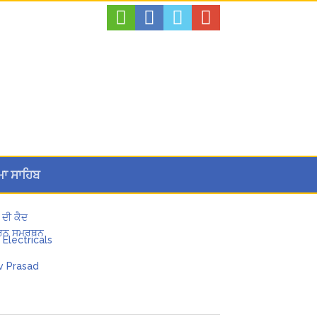
ਮਾ ਸਾਹਿਬ
 ਦੀ ਕੈਦ
 ਪੂਰਨ ਸਮਰਥਨ