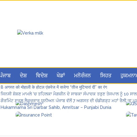
Hukamnama Sri Darbar Sahib, Amritsar – Punjabi Dunia
ਪੰਜਾਬ
ਦੇਸ਼
ਵਿਦੇਸ਼
ਖੇਡਾਂ
ਮਨੋਰੰਜਨ
ਸਿਹਤ
ਹੁਕਮਨਾ
ਲੋਕ ਸਭਾ ‘ਚ UPI ਅਤੇ ਹੋਰ ਡਿਜ਼ੀਟਲ ਭੁਗਤਾਨਾਂ ‘ਤੇ ਚਾਰਜ ਲਗਾਉਣ ਲਈ ਬਿੱਲ ਪਾਸ
8 अगस्त को मोहाली के होटल एंकरेज में सजेगा “तीज मुटियारां दी” का रंग
ਜਿਨਸੀ ਸ਼ੋਸ਼ਣ ਮਾਮਲੇ ‘ਚ ਤਹਿਲਕਾ ਮੈਗਜ਼ੀਨ ਦੇ ਸਾਬਕਾ ਸੰਪਾਦਕ ਤਰੁਣ ਤੇਜਪਾਲ ਨੂੰ 10 ਸਾਲ
ਗੌਰਮਿੰਟ ਸਕੂਲ ਲੈਕਚਰਾਰ ਯੂਨੀਅਨ ਪੰਜਾਬ ਵੱਲੋਂ 7 ਅਗਸਤ ਦੀ ਚੰਡੀਗੜ੍ਹ ਮਹਾਂ ਰੈਲੀ ਦਾ
Hukamnama Sri Darbar Sahib, Amritsar – Punjabi Dunia