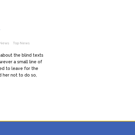
r
News
Top News
 about the blind texts
wever a small line of
d to leave for the
 her not to do so,