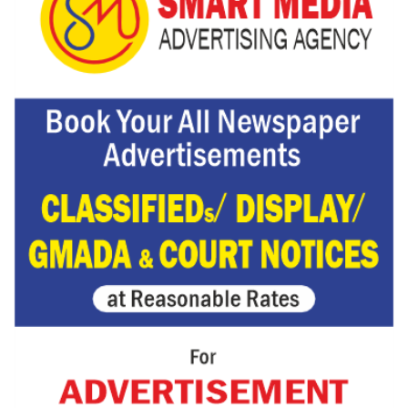
ਮੁਲਾਜ਼ਮਾਂ ਦੀ ਰਿਕਾਰਡਤੋੜ ਰੈਲੀ ਨੇ ਸਰਕਾਰ ਦੀ ਨੀਂਦ ਉਡਾਈ; 27 ਅਗਸਤ ਨੂੰ ਗੱਲਬਾਤ ਲਈ ਸੱਦਾ
Hukamnama Sri Darbar Sahib, Amritsar – Punjabi Dunia