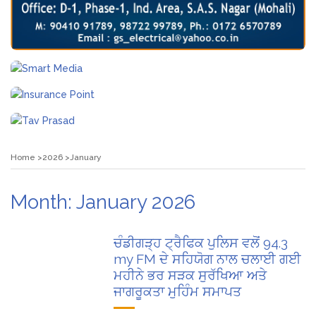
Home
2026
January
Month:
January 2026
ਚੰਡੀਗੜ੍ਹ ਟ੍ਰੈਫਿਕ ਪੁਲਿਸ ਵਲੋਂ 94.3
my FM ਦੇ ਸਹਿਯੋਗ ਨਾਲ ਚਲਾਈ ਗਈ
ਮਹੀਨੇ ਭਰ ਸੜਕ ਸੁਰੱਖਿਆ ਅਤੇ
ਜਾਗਰੂਕਤਾ ਮੁਹਿੰਮ ਸਮਾਪਤ