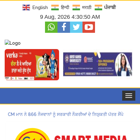
English
हिन्दी
मराठी
ਪੰਜਾਬੀ
9 Aug, 2026 4:30:51 AM
Toggle
navigat
CM ਮਾਨ ਨੇ 866 ਨੌਜਵਾਨਾਂ ਨੂੰ ਸਰਕਾਰੀ ਨੌਕਰੀਆਂ ਦੇ ਨਿਯੁਕਤੀ ਪੱਤਰ ਸੌਂਪੇ
ਮੁੱਖ ਮੰਤਰੀ ਮਾਨ ਨੇ ਜਗਤਾਰ ਸਿੰਘ ਹਵਾਰਾ ਨੂੰ 10 ਦਿਨਾਂ ਦੀ ਪੈਰੋਲ ਦੇਣ ਲਈ ਰਾਜਪਾਲ ਨੂੰ ਲਿਖਿਆ ਪੱਤਰ
Hukamnama Sri Darbar Sahib, Amritsar – Punjabi Dunia
ਪੰਜਾਬ ਪੁਲਿਸ ਪੈਨਸ਼ਨਰ ਐਸੋਸੀਏਸ਼ਨ ਦੇ ਹਜ਼ਾਰਾਂ ਮੈਂਬਰਾਂ ਨੇ ਮਹਾਂ ਰੈਲੀ ਵਿੱਚ ਭਰੀ ਹਾਜ਼ਰੀ