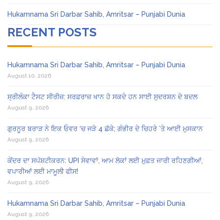
Hukamnama Sri Darbar Sahib, Amritsar – Punjabi Dunia
RECENT POSTS
Hukamnama Sri Darbar Sahib, Amritsar – Punjabi Dunia
August 10, 2026
ਸ੍ਰੀਲੰਕਾ ਟੈਸਟ ਸੀਰੀਜ਼: ਸਰਫ਼ਰਾਜ਼ ਖਾਨ ਹੋ ਸਕਦੇ ਹਨ ਸਾਈ ਸੁਦਰਸ਼ਨ ਦੇ ਬਦਲ
August 9, 2026
ਗੁਰਨੂਰ ਬਰਾੜ ਨੇ ਇਕ ਓਵਰ ‘ਚ ਜੜੇ 4 ਛੱਕੇ; ਗੰਭੀਰ ਦੇ ਚਿਹਰੇ ’ਤੇ ਆਈ ਮੁਸਕਾਨ
August 9, 2026
ਕੇਂਦਰ ਦਾ ਸਪੱਸ਼ਟੀਕਰਨ: UPI ਸੇਵਾਵਾਂ, ਆਮ ਲੋਕਾਂ ਲਈ ਮੁਫ਼ਤ ਜਾਰੀ ਰਹਿਣਗੀਆਂ,
ਵਪਾਰੀਆਂ ਲਈ ਮਾਮੂਲੀ ਫੀਸ!
August 9, 2026
Hukamnama Sri Darbar Sahib, Amritsar – Punjabi Dunia
August 9, 2026