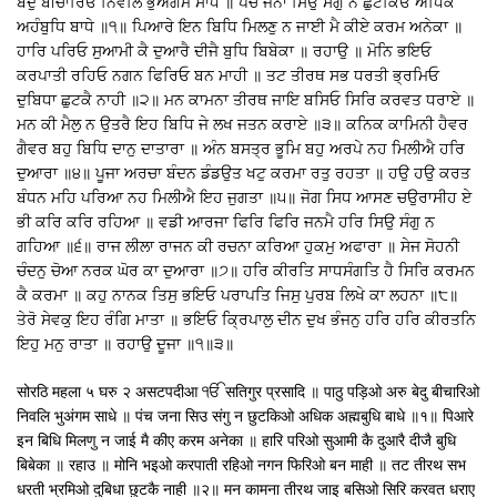
ਬੇਦੁ ਬੀਚਾਰਿਓ ਨਿਵਲਿ ਭੁਅੰਗਮ ਸਾਧੇ ॥ ਪੰਚ ਜਨਾ ਸਿਉ ਸੰਗੁ ਨ ਛੁਟਕਿਓ ਅਧਿਕ
ਅਹੰਬੁਧਿ ਬਾਧੇ ॥੧॥ ਪਿਆਰੇ ਇਨ ਬਿਧਿ ਮਿਲਣੁ ਨ ਜਾਈ ਮੈ ਕੀਏ ਕਰਮ ਅਨੇਕਾ ॥
ਹਾਰਿ ਪਰਿਓ ਸੁਆਮੀ ਕੈ ਦੁਆਰੈ ਦੀਜੈ ਬੁਧਿ ਬਿਬੇਕਾ ॥ ਰਹਾਉ ॥ ਮੋਨਿ ਭਇਓ
ਕਰਪਾਤੀ ਰਹਿਓ ਨਗਨ ਫਿਰਿਓ ਬਨ ਮਾਹੀ ॥ ਤਟ ਤੀਰਥ ਸਭ ਧਰਤੀ ਭ੍ਰਮਿਓ
ਦੁਬਿਧਾ ਛੁਟਕੈ ਨਾਹੀ ॥੨॥ ਮਨ ਕਾਮਨਾ ਤੀਰਥ ਜਾਇ ਬਸਿਓ ਸਿਰਿ ਕਰਵਤ ਧਰਾਏ ॥
ਮਨ ਕੀ ਮੈਲੁ ਨ ਉਤਰੈ ਇਹ ਬਿਧਿ ਜੇ ਲਖ ਜਤਨ ਕਰਾਏ ॥੩॥ ਕਨਿਕ ਕਾਮਿਨੀ ਹੈਵਰ
ਗੈਵਰ ਬਹੁ ਬਿਧਿ ਦਾਨੁ ਦਾਤਾਰਾ ॥ ਅੰਨ ਬਸਤ੍ਰ ਭੂਮਿ ਬਹੁ ਅਰਪੇ ਨਹ ਮਿਲੀਐ ਹਰਿ
ਦੁਆਰਾ ॥੪॥ ਪੂਜਾ ਅਰਚਾ ਬੰਦਨ ਡੰਡਉਤ ਖਟੁ ਕਰਮਾ ਰਤੁ ਰਹਤਾ ॥ ਹਉ ਹਉ ਕਰਤ
ਬੰਧਨ ਮਹਿ ਪਰਿਆ ਨਹ ਮਿਲੀਐ ਇਹ ਜੁਗਤਾ ॥੫॥ ਜੋਗ ਸਿਧ ਆਸਣ ਚਉਰਾਸੀਹ ਏ
ਭੀ ਕਰਿ ਕਰਿ ਰਹਿਆ ॥ ਵਡੀ ਆਰਜਾ ਫਿਰਿ ਫਿਰਿ ਜਨਮੈ ਹਰਿ ਸਿਉ ਸੰਗੁ ਨ
ਗਹਿਆ ॥੬॥ ਰਾਜ ਲੀਲਾ ਰਾਜਨ ਕੀ ਰਚਨਾ ਕਰਿਆ ਹੁਕਮੁ ਅਫਾਰਾ ॥ ਸੇਜ ਸੋਹਨੀ
ਚੰਦਨੁ ਚੋਆ ਨਰਕ ਘੋਰ ਕਾ ਦੁਆਰਾ ॥੭॥ ਹਰਿ ਕੀਰਤਿ ਸਾਧਸੰਗਤਿ ਹੈ ਸਿਰਿ ਕਰਮਨ
ਕੈ ਕਰਮਾ ॥ ਕਹੁ ਨਾਨਕ ਤਿਸੁ ਭਇਓ ਪਰਾਪਤਿ ਜਿਸੁ ਪੁਰਬ ਲਿਖੇ ਕਾ ਲਹਨਾ ॥੮॥
ਤੇਰੋ ਸੇਵਕੁ ਇਹ ਰੰਗਿ ਮਾਤਾ ॥ ਭਇਓ ਕ੍ਰਿਪਾਲੁ ਦੀਨ ਦੁਖ ਭੰਜਨੁ ਹਰਿ ਹਰਿ ਕੀਰਤਨਿ
ਇਹੁ ਮਨੁ ਰਾਤਾ ॥ ਰਹਾਉ ਦੂਜਾ ॥੧॥੩॥
सोरठि महला ५ घरु २ असटपदीआ ੴ सतिगुर प्रसादि ॥ पाठु पड़िओ अरु बेदु बीचारिओ
निवलि भुअंगम साधे ॥ पंच जना सिउ संगु न छुटकिओ अधिक अह्मबुधि बाधे ॥१॥ पिआरे
इन बिधि मिलणु न जाई मै कीए करम अनेका ॥ हारि परिओ सुआमी कै दुआरै दीजै बुधि
बिबेका ॥ रहाउ ॥ मोनि भइओ करपाती रहिओ नगन फिरिओ बन माही ॥ तट तीरथ सभ
धरती भ्रमिओ दुबिधा छुटकै नाही ॥२॥ मन कामना तीरथ जाइ बसिओ सिरि करवत धराए