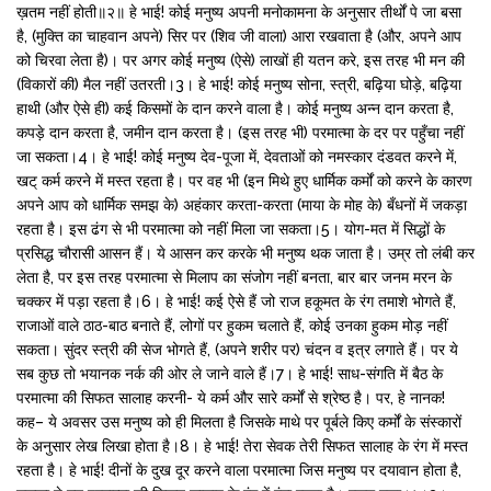
ख़तम नहीं होती॥२॥ हे भाई! कोई मनुष्य अपनी मनोकामना के अनुसार तीर्थों पे जा बसा
है, (मुक्ति का चाहवान अपने) सिर पर (शिव जी वाला) आरा रखवाता है (और, अपने आप
को चिरवा लेता है)। पर अगर कोई मनुष्य (ऐसे) लाखों ही यतन करे, इस तरह भी मन की
(विकारों की) मैल नहीं उतरती।3। हे भाई! कोई मनुष्य सोना, स्त्री, बढ़िया घोड़े, बढ़िया
हाथी (और ऐसे ही) कई किसमों के दान करने वाला है। कोई मनुष्य अन्न दान करता है,
कपड़े दान करता है, जमीन दान करता है। (इस तरह भी) परमात्मा के दर पर पहुँचा नहीं
जा सकता।4। हे भाई! कोई मनुष्य देव-पूजा में, देवताओं को नमस्कार दंडवत करने में,
खट् कर्म करने में मस्त रहता है। पर वह भी (इन मिथे हुए धार्मिक कर्मों को करने के कारण
अपने आप को धार्मिक समझ के) अहंकार करता-करता (माया के मोह के) बँधनों में जकड़ा
रहता है। इस ढंग से भी परमात्मा को नहीं मिला जा सकता।5। योग-मत में सिद्धों के
प्रसिद्ध चौरासी आसन हैं। ये आसन कर करके भी मनुष्य थक जाता है। उम्र तो लंबी कर
लेता है, पर इस तरह परमात्मा से मिलाप का संजोग नहीं बनता, बार बार जनम मरन के
चक्कर में पड़ा रहता है।6। हे भाई! कई ऐसे हैं जो राज हकूमत के रंग तमाशे भोगते हैं,
राजाओं वाले ठाठ-बाठ बनाते हैं, लोगों पर हुकम चलाते हैं, कोई उनका हुकम मोड़ नहीं
सकता। सुंदर स्त्री की सेज भोगते हैं, (अपने शरीर पर) चंदन व इत्र लगाते हैं। पर ये
सब कुछ तो भयानक नर्क की ओर ले जाने वाले हैं।7। हे भाई! साध-संगति में बैठ के
परमात्मा की सिफत सालाह करनी- ये कर्म और सारे कर्मों से श्रेष्ठ है। पर, हे नानक!
कह– ये अवसर उस मनुष्य को ही मिलता है जिसके माथे पर पूर्बले किए कर्मों के संस्कारों
के अनुसार लेख लिखा होता है।8। हे भाई! तेरा सेवक तेरी सिफत सालाह के रंग में मस्त
रहता है। हे भाई! दीनों के दुख दूर करने वाला परमात्मा जिस मनुष्य पर दयावान होता है,