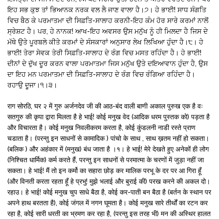
ਇਹ ਸਭ ਕੁਝ ਤਾਂ ਭਿਆਨਕ ਨਰਕ ਵਲ ਲੈ ਜਾਣ ਵਾਲਾ ਹੈ।੭। ਹੇ ਭਾਈ! ਸਾਧ ਸੰਗਤਿ
ਵਿਚ ਬੈਠ ਕੇ ਪਰਮਾਤਮਾ ਦੀ ਸਿਫ਼ਤਿ-ਸਾਲਾਹ ਕਰਨੀ-ਇਹ ਕੰਮ ਹੋਰ ਸਾਰੇ ਕਰਮਾਂ ਨਾਲੋਂ
ਸ੍ਰੇਸ਼ਟ ਹੈ। ਪਰ, ਹੇ ਨਾਨਕ! ਆਖ-ਇਹ ਅਵਸਰ ਉਸ ਮਨੁੱਖ ਨੂੰ ਹੀ ਮਿਲਦਾ ਹੈ ਜਿਸ ਦੇ
ਮੱਥੇ ਉਤੇ ਪੂਰਬਲੇ ਕੀਤੇ ਕਰਮਾਂ ਦੇ ਸੰਸਕਾਰਾਂ ਅਨੁਸਾਰ ਲੇਖ ਲਿਖਿਆ ਹੁੰਦਾ ਹੈ।੮। ਹੇ
ਭਾਈ! ਤੇਰਾ ਸੇਵਕ ਤੇਰੀ ਸਿਫ਼ਤਿ-ਸਾਲਾਹ ਦੇ ਰੰਗ ਵਿਚ ਮਸਤ ਰਹਿੰਦਾ ਹੈ। ਹੇ ਭਾਈ!
ਦੀਨਾਂ ਦੇ ਦੁੱਖ ਦੂਰ ਕਰਨ ਵਾਲਾ ਪਰਮਾਤਮਾ ਜਿਸ ਮਨੁੱਖ ਉਤੇ ਦਇਆਵਾਨ ਹੁੰਦਾ ਹੈ, ਉਸ
ਦਾ ਇਹ ਮਨ ਪਰਮਾਤਮਾ ਦੀ ਸਿਫ਼ਤਿ-ਸਾਲਾਹ ਦੇ ਰੰਗ ਵਿਚ ਰੰਗਿਆ ਰਹਿੰਦਾ ਹੈ।
ਰਹਾਉ ਦੂਜਾ।੧।੩।
राग सोरठि, घर २ में गुरु अर्जनदेव जी की आठ-बंद वाली बाणी अकाल पुरुख एक है वः
सतगुरु की कृपा द्वारा मिलता है हे भाई! कोई मनुख वेद (आदिक धरम पुस्तक को) पड़ता है
और विचारता है। कोई मनुख निवलीकरम करता है, कोई कुंडलनी नाडी रस्ते प्राण
चडाता है। (परन्तु इन साधनों से कामादिक ) पांचो के साथ , साथ ख़तम नहीं हो सकता।
(बलिक ) और अहंकार में (मनुख) बंध जाता है ।१। हे भाई! मेरे देखते हुए अनेकों ही लोग
(निश्चित धार्मिक) कर्म करते हैं, परन्तु इन साधनों से परमात्मा के चरणों में जुड़ा नहीं जा
सकता। हे भाई! मैं तो इन कर्मो का सहारा छोड़ कर मालिक परभू के दर पर आ गिरा हूँ
(और विनती करता रहता हूँ हे प्रभु! मुझे भलाई और बुराई की) परख करने की अकल दो।
रहाउ। हे भाई! कोई मनुख चुप साधे बैठा है, कोई कर-पाती बन बैठा है (बर्तन के स्थान पर
अपने हाथ बरतता है), कोई जंगल में नगन घूमता है। कोई मनुख सारे तीर्थों का रटन कर
रहा है, कोई सारी धरती का भ्रमण कर रहा है, (परन्तु इस तरह भी) मन की अस्थिर हालत