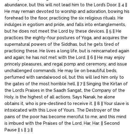
abundance, but this will not lead him to the Lord’s Door. || 4 ||
He may remain devoted to worship and adoration, bowing his
forehead to the floor, practicing the six religious rituals. He
indulges in egotism and pride, and falls into entanglements,
but he does not meet the Lord by these devices. || 5 || He
practices the eighty-four postures of Yoga, and acquires the
supernatural powers of the Siddhas, but he gets tired of
practicing these. He lives a long life, but is reincarnated again
and again; he has not met with the Lord. || 6 || He may enjoy
princely pleasures, and regal pomp and ceremony, and issue
unchallenged commands. He may lie on beautiful beds,
perfumed with sandalwood oil, but this will led him only to
the gates of the most horrible hell. || 7 || Singing the Kirtan of
the Lord’s Praises in the Saadh Sangat, the Company of the
Holy, is the highest of all actions. Says Nanak, he alone
obtains it, who is pre-destined to receive it. || 8 || Your slave is
intoxicated with this Love of Yours. The Destroyer of the
pains of the poor has become merciful to me, and this mind
is imbued with the Praises of the Lord, Har, Har. || Second
Pause || 1 || 3 ||