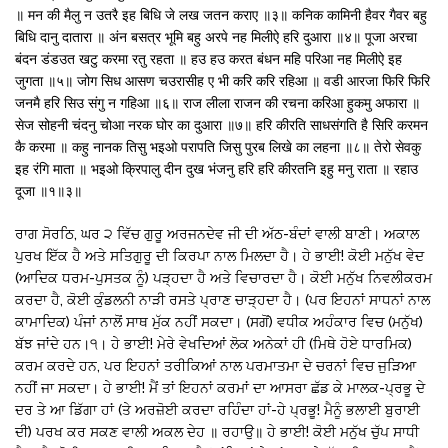
॥ मन की मैलु न उतरै इह बिधि जे लख जतन कराए ॥३॥ कनिक कामिनी हैवर गैवर बहु
बिधि दानु दातारा ॥ अंन बसत्र भूमि बहु अरपे नह मिलीऐ हरि दुआरा ॥४॥ पूजा अरचा
बंदन डंडउत खटु करमा रतु रहता ॥ हउ हउ करत बंधन महि परिआ नह मिलीऐ इह
जुगता ॥५॥ जोग सिध आसण चउरासीह ए भी करि करि रहिआ ॥ वडी आरजा फिरि फिरि
जनमै हरि सिउ संगु न गहिआ ॥६॥ राज लीला राजन की रचना करिआ हुकमु अफारा ॥
सेज सोहनी चंदनु चोआ नरक घोर का दुआरा ॥७॥ हरि कीरति साधसंगति है सिरि करमन
कै करमा ॥ कहु नानक तिसु भइओ परापति जिसु पुरब लिखे का लहना ॥८॥ तेरो सेवकु
इह रंगि माता ॥ भइओ क्रिपालु दीन दुख भंजनु हरि हरि कीरतनि इहु मनु राता ॥ रहाउ
दूजा ॥१॥३॥
ਰਾਗ ਸੋਰਠਿ, ਘਰ ੨ ਵਿੱਚ ਗੁਰੂ ਅਰਜਨਦੇਵ ਜੀ ਦੀ ਅੱਠ-ਬੰਦਾਂ ਵਾਲੀ ਬਾਣੀ। ਅਕਾਲ
ਪੁਰਖ ਇੱਕ ਹੈ ਅਤੇ ਸਤਿਗੁਰੂ ਦੀ ਕਿਰਪਾ ਨਾਲ ਮਿਲਦਾ ਹੈ। ਹੇ ਭਾਈ! ਕੋਈ ਮਨੁੱਖ ਵੇਦ
(ਆਦਿਕ ਧਰਮ-ਪੁਸਤਕ ਨੂੰ) ਪੜ੍ਹਦਾ ਹੈ ਅਤੇ ਵਿਚਾਰਦਾ ਹੈ। ਕੋਈ ਮਨੁੱਖ ਨਿਵਲੀਕਰਮ
ਕਰਦਾ ਹੈ, ਕੋਈ ਕੁੰਡਲਨੀ ਨਾੜੀ ਰਸਤੇ ਪ੍ਰਾਣ ਚਾੜ੍ਹਦਾ ਹੈ। (ਪਰ ਇਹਨਾਂ ਸਾਧਨਾਂ ਨਾਲ
ਕਾਮਾਦਿਕ) ਪੰਜਾਂ ਨਾਲੋਂ ਸਾਥ ਮੁੱਕ ਨਹੀਂ ਸਕਦਾ। (ਸਗੋਂ) ਵਧੀਕ ਅਹੰਕਾਰ ਵਿਚ (ਮਨੁੱਖ)
ਬੱਝ ਜਾਂਦੇ ਹਨ।੧। ਹੇ ਭਾਈ! ਮੇਰੇ ਵੇਖਦਿਆਂ ਲੋਕ ਅਨੇਕਾਂ ਹੀ (ਮਿਥੇ ਹੋਏ ਧਾਰਮਿਕ)
ਕਰਮ ਕਰਦੇ ਹਨ, ਪਰ ਇਹਨਾਂ ਤਰੀਕਿਆਂ ਨਾਲ ਪਰਮਾਤਮਾ ਦੇ ਚਰਨਾਂ ਵਿਚ ਜੁੜਿਆ
ਨਹੀਂ ਜਾ ਸਕਦਾ। ਹੇ ਭਾਈ! ਮੈਂ ਤਾਂ ਇਹਨਾਂ ਕਰਮਾਂ ਦਾ ਆਸਰਾ ਛੱਡ ਕੇ ਮਾਲਕ-ਪ੍ਰਭੂ ਦੇ
ਦਰ ਤੇ ਆ ਡਿੱਗਾ ਹਾਂ (ਤੇ ਅਰਜ਼ੋਈ ਕਰਦਾ ਰਹਿੰਦਾ ਹਾਂ-ਹੇ ਪ੍ਰਭੂ! ਮੈਨੂੰ ਭਲਾਈ ਬੁਰਾਈ
ਦੀ) ਪਰਖ ਕਰ ਸਕਣ ਵਾਲੀ ਅਕਲ ਦੇਹ ॥ ਰਹਾਉ॥ ਹੇ ਭਾਈ! ਕੋਈ ਮਨੁੱਖ ਚੁੱਪ ਸਾਧੀ