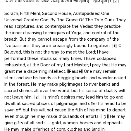
उसका ये मन परमात्मा की सिफत सालाह के रंग में रंगा रहता है। रहाउ दूजा।1।3।
Sorat’h, Fifth Mehl, Second House, Ashtapadees: One
Universal Creator God. By The Grace Of The True Guru: They
read scriptures, and contemplate the Vedas; they practice
the inner cleansing techniques of Yoga, and control of the
breath. But they cannot escape from the company of the
five passions; they are increasingly bound to egotism. ||1|| O
Beloved, this is not the way to meet the Lord; I have
performed these rituals so many times. I have collapsed,
exhausted, at the Door of my Lord Master; I pray that He may
grant me a discerning intellect. ||Pause|| One may remain
silent and use his hands as begging bowls, and wander naked
in the forest. He may make pilgrimages to river banks and
sacred shrines all over the world, but his sense of duality will
not leave him. ||2|| His mind’s desires may lead him to go and
dwell at sacred places of pilgrimage, and offer his head to be
sawn off; but this will not cause the filth of his mind to depart,
even though he may make thousands of efforts. || 3 || He may
give gifts of all sorts — gold, women, horses and elephants.
He may make offerings of corn, clothes and land in