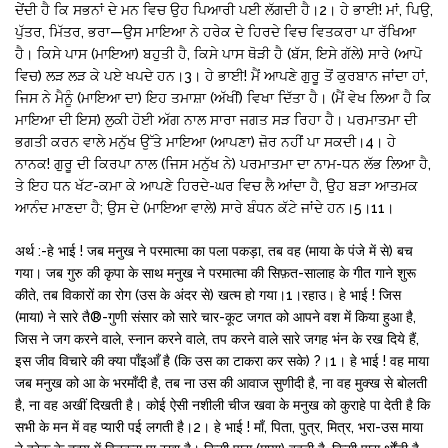
ਦੇਂਦੀ ਹੈ ਕਿ ਸਭਨਾਂ ਦੇ ਮਨ ਵਿਚ ਉਹ ਪਿਆਰੀ ਪਈ ਲੱਗਦੀ ਹੈ।2। ਹੇ ਭਾਈ! ਮਾਂ, ਪਿਉ,
ਪੁੱਤਰ, ਮਿੱਤਰ, ਭਰਾ—ਉਸ ਮਾਇਆ ਨੇ ਹਰੇਕ ਦੇ ਹਿਰਦੇ ਵਿਚ ਵਿਤਕਰਾ ਪਾ ਰੱਖਿਆ
ਹੈ। ਕਿਸੇ ਪਾਸ (ਮਾਇਆ) ਬਹੁਤੀ ਹੈ, ਕਿਸੇ ਪਾਸ ਥੋੜੀ ਹੈ (ਬੱਸ, ਇਸੇ ਗੱਲੇ) ਸਾਰੇ (ਆਪੋ
ਵਿਚ) ਲੜ ਲੜ ਕੇ ਪਏ ਖਪਦੇ ਹਨ।3। ਹੇ ਭਾਈ! ਮੈਂ ਆਪਣੇ ਗੁਰੂ ਤੋਂ ਕੁਰਬਾਨ ਜਾਂਦਾ ਹਾਂ,
ਜਿਸ ਨੇ ਮੈਨੂੰ (ਮਾਇਆ ਦਾ) ਇਹ ਤਮਾਸ਼ਾ (ਅੱਖੀਂ) ਵਿਖਾ ਦਿੱਤਾ ਹੈ। (ਮੈਂ ਵੇਖ ਲਿਆ ਹੈ ਕਿ
ਮਾਇਆ ਦੀ ਇਸ) ਲੁਕੀ ਹੋਈ ਅੱਗ ਨਾਲ ਸਾਰਾ ਜਗਤ ਸੜ ਰਿਹਾ ਹੈ। ਪਰਮਾਤਮਾ ਦੀ
ਭਗਤੀ ਕਰਨ ਵਾਲੇ ਮਨੁੱਖ ਉੱਤੇ ਮਾਇਆ (ਆਪਣਾ) ਜ਼ੋਰ ਨਹੀਂ ਪਾ ਸਕਦੀ।4। ਹੇ
ਨਾਨਕ! ਗੁਰੂ ਦੀ ਕਿਰਪਾ ਨਾਲ (ਜਿਸ ਮਨੁੱਖ ਨੇ) ਪਰਮਾਤਮਾ ਦਾ ਨਾਮ-ਧਨ ਲੱਭ ਲਿਆ ਹੈ,
ਤੇ ਇਹ ਧਨ ਖੱਟ-ਕਮਾ ਕੇ ਆਪਣੇ ਹਿਰਦੇ-ਘਰ ਵਿਚ ਲੈ ਆਂਦਾ ਹੈ, ਉਹ ਬੜਾ ਆਤਮਕ
ਆਨੰਦ ਮਾਣਦਾ ਹੈ; ਉਸ ਦੇ (ਮਾਇਆ ਵਾਲੇ) ਸਾਰੇ ਬੰਧਨ ਕੱਟੇ ਜਾਂਦੇ ਹਨ।5।11।
अर्थ :-हे भाई ! जब मनुख ने परमात्मा का पला पकड़ा, तब वह (माया के पंजे में से) बच
गया। जब गुरु की कृपा के साथ मनुख ने परमात्मा की सिफ़त-सालाह के गीत गाने शुरू
कीते, तब विकारों का रोग (उस के अंदर से) खत्म हो गया।1।रहाउ। हे भाई ! जिस
(माया) ने सारे तै®-गुणी संसार को सारे चार-कूट जगत को आपने वश में किया हुआ है,
जिस ने जग करने वाले, स्नान करने वाले, तप करने वाले सारे जगह भंन के रख दिये हैं,
इस जीव विचारे की क्या पाँइआँ है (कि उस का टाकरा कर सके) ?।1। हे भाई ! वह माया
जब मनुख को आ के भरमाँदी है, तब ना उस की आवाज सुणीदी है, ना वह मुक्ख से बोलती
है, ना वह अखीं दिखती है। कोई ऐसी नशीली चीज खवा के मनुख को कुराहे पा देती है कि
सभी के मन में वह प्यारी पई लगती है।2। हे भाई ! माँ, पिता, पुत्र, मित्र, भरा-उस माया