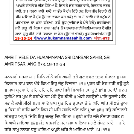
AMRIT VELE DA HUKAMNAMA SRI DARBAR SAHIB, SRI
AMRITSAR, ANG 673, 19-10-24
ਧਨਾਸਰੀ ਮਹਲਾ ੫ ॥ ਜਿਨਿ ਕੀਨੇ ਵਸਿ ਅਪੁਨੈ ਤ੍ਰੈ ਗੁਣ ਭਵਣ ਚਤੁਰ ਸੰਸਾਰਾ ॥ ਜਗ
ਇਸਨਾਨ ਤਾਪ ਥਾਨ ਖੰਡੇ ਕਿਆ ਇਹੁ ਜੰਤੁ ਵਿਚਾਰਾ ॥੧॥ ਪ੍ਰਭ ਕੀ ਓਟ ਗਹੀ ਤਉ ਛੂਟੋ
॥ ਸਾਧ ਪ੍ਰਸਾਦਿ ਹਰਿ ਹਰਿ ਹਰਿ ਗਾਏ ਬਿਖੈ ਬਿਆਧਿ ਤਬ ਹੂਟੋ ॥੧॥ ਰਹਾਉ ॥ ਨਹ
ਸੁਣੀਐ ਨਹ ਮੁਖ ਤੇ ਬਕੀਐ ਨਹ ਮੋਹੈ ਉਹ ਡੀਠੀ ॥ ਐਸੀ ਠਗਉਰੀ ਪਾਇ ਭੁਲਾਵੈ ਮਨਿ
ਸਭ ਕੈ ਲਾਗੈ ਮੀਠੀ ॥੨॥ ਮਾਇ ਬਾਪ ਪੂਤ ਹਿਤ ਭ੍ਰਾਤਾ ਉਨਿ ਘਰਿ ਘਰਿ ਮੇਲਿਓ ਦੂਆ
॥ ਕਿਸ ਹੀ ਵਾਧਿ ਘਾਟਿ ਕਿਸ ਹੀ ਪਹਿ ਸਗਲੇ ਲਰਿ ਲਰਿ ਮੂਆ ॥੩॥ ਹਉ ਬਲਿਹਾਰੀ
ਸਤਿਗੁਰ ਅਪੁਨੇ ਜਿਨਿ ਇਹੁ ਚਲਤੁ ਦਿਖਾਇਆ ॥ ਗੂਝੀ ਭਾਹਿ ਜਲੈ ਸੰਸਾਰਾ ਭਗਤ ਨ
ਬਿਆਪੈ ਮਾਇਆ ॥੪॥ ਸੰਤ ਪ੍ਰਸਾਦਿ ਮਹਾ ਸੁਖੁ ਪਾਇਆ ਸਗਲੇ ਬੰਧਨ ਕਾਟੇ ॥ ਹਰਿ
ਹਰਿ ਨਾਮੁ ਨਾਨਕ ਧਨੁ ਪਾਇਆ ਅਪੁਨੈ ਘਰਿ ਲੈ ਆਇਆ ਖਾਟੇ ॥੫॥੧੧॥