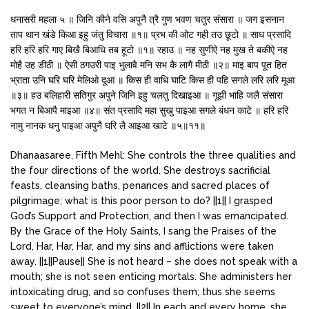
धनासरी महला ५ ॥ जिनि कीने वसि अपुनै त्रै गुण भवण चतुर संसारा ॥ जग इसनान
ताप थान खंडे किआ इहु जंतु विचारा ॥१॥ प्रभ की ओट गही तउ छूटो ॥ साध प्रसादि
हरि हरि हरि गाए बिखै बिआधि तब हूटो ॥१॥ रहाउ ॥ नह सुणीऐ नह मुख ते बकीऐ नह
मोहै उह डीठी ॥ ऐसी ठगउरी पाइ भुलावै मनि सभ कै लागै मीठी ॥२॥ माइ बाप पूत हित
भ्राता उनि घरि घरि मेलिओ दूआ ॥ किस ही वाधि घाटि किस ही पहि सगले लरि लरि मूआ
॥३॥ हउ बलिहारी सतिगुर अपुने जिनि इहु चलतु दिखाइआ ॥ गूझी भाहि जलै संसारा
भगत न बिआपै माइआ ॥४॥ संत प्रसादि महा सुखु पाइआ सगले बंधन काटे ॥ हरि हरि
नामु नानक धनु पाइआ अपुनै घरि लै आइआ खाटे ॥५॥११॥
Dhanaasaree, Fifth Mehl: She controls the three qualities and
the four directions of the world. She destroys sacrificial
feasts, cleansing baths, penances and sacred places of
pilgrimage; what is this poor person to do? ||1|| I grasped
God’s Support and Protection, and then I was emancipated.
By the Grace of the Holy Saints, I sang the Praises of the
Lord, Har, Har, Har, and my sins and afflictions were taken
away. ||1||Pause|| She is not heard – she does not speak with a
mouth; she is not seen enticing mortals. She administers her
intoxicating drug, and so confuses them; thus she seems
sweet to everyone’s mind. ||2|| In each and every home, she