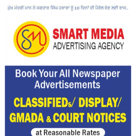
ਮੁੱਖ ਮੰਤਰੀ ਮਾਨ ਨੇ ਜਗਤਾਰ ਸਿੰਘ ਹਵਾਰਾ ਨੂੰ 10 ਦਿਨਾਂ ਦੀ ਪੈਰੋਲ ਦੇਣ ਲਈ ਰਾਜਪਾਲ ਨੂੰ ਲਿਖਿਆ ਪੱਤਰ
Hukamnama Sri Darbar Sahib, Amritsar – Punjabi Dunia
ਪੰਜਾਬ ਪੁਲਿਸ ਪੈਨਸ਼ਨਰ ਐਸੋਸੀਏਸ਼ਨ ਦੇ ਹਜ਼ਾਰਾਂ ਮੈਂਬਰਾਂ ਨੇ ਮਹਾਂ ਰੈਲੀ ਵਿੱਚ ਭਰੀ ਹਾਜ਼ਰੀ
ਮੁਲਾਜ਼ਮਾਂ ਦੀ ਰਿਕਾਰਡਤੋੜ ਰੈਲੀ ਨੇ ਸਰਕਾਰ ਦੀ ਨੀਂਦ ਉਡਾਈ; 27 ਅਗਸਤ ਨੂੰ ਗੱਲਬਾਤ ਲਈ ਸੱਦਾ
Hukamnama Sri Darbar Sahib, Amritsar – Punjabi Dunia
CM ਮਾਨ ਨੇ 866 ਨੌਜਵਾਨਾਂ ਨੂੰ ਸਰਕਾਰੀ ਨੌਕਰੀਆਂ ਦੇ ਨਿਯੁਕਤੀ ਪੱਤਰ ਸੌਂਪੇ
ਮੁੱਖ ਮੰਤਰੀ ਮਾਨ ਨੇ ਜਗਤਾਰ ਸਿੰਘ ਹਵਾਰਾ ਨੂੰ 10 ਦਿਨਾਂ ਦੀ ਪੈਰੋਲ ਦੇਣ ਲਈ ਰਾਜਪਾਲ ਨੂੰ ਲਿਖਿਆ ਪੱਤਰ