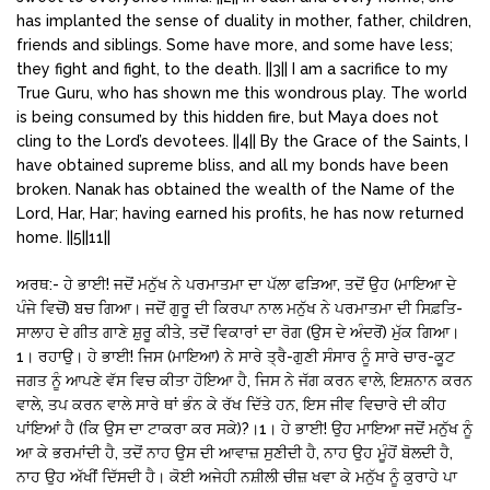
has implanted the sense of duality in mother, father, children,
friends and siblings. Some have more, and some have less;
they fight and fight, to the death. ||3|| I am a sacrifice to my
True Guru, who has shown me this wondrous play. The world
is being consumed by this hidden fire, but Maya does not
cling to the Lord’s devotees. ||4|| By the Grace of the Saints, I
have obtained supreme bliss, and all my bonds have been
broken. Nanak has obtained the wealth of the Name of the
Lord, Har, Har; having earned his profits, he has now returned
home. ||5||11||
ਅਰਥ:- ਹੇ ਭਾਈ! ਜਦੋਂ ਮਨੁੱਖ ਨੇ ਪਰਮਾਤਮਾ ਦਾ ਪੱਲਾ ਫੜਿਆ, ਤਦੋਂ ਉਹ (ਮਾਇਆ ਦੇ
ਪੰਜੇ ਵਿਚੋਂ) ਬਚ ਗਿਆ। ਜਦੋਂ ਗੁਰੂ ਦੀ ਕਿਰਪਾ ਨਾਲ ਮਨੁੱਖ ਨੇ ਪਰਮਾਤਮਾ ਦੀ ਸਿਫ਼ਤਿ-
ਸਾਲਾਹ ਦੇ ਗੀਤ ਗਾਣੇ ਸ਼ੁਰੂ ਕੀਤੇ, ਤਦੋਂ ਵਿਕਾਰਾਂ ਦਾ ਰੋਗ (ਉਸ ਦੇ ਅੰਦਰੋਂ) ਮੁੱਕ ਗਿਆ।
1। ਰਹਾਉ। ਹੇ ਭਾਈ! ਜਿਸ (ਮਾਇਆ) ਨੇ ਸਾਰੇ ਤ੍ਰੈ-ਗੁਣੀ ਸੰਸਾਰ ਨੂੰ ਸਾਰੇ ਚਾਰ-ਕੂਟ
ਜਗਤ ਨੂੰ ਆਪਣੇ ਵੱਸ ਵਿਚ ਕੀਤਾ ਹੋਇਆ ਹੈ, ਜਿਸ ਨੇ ਜੱਗ ਕਰਨ ਵਾਲੇ, ਇਸ਼ਨਾਨ ਕਰਨ
ਵਾਲੇ, ਤਪ ਕਰਨ ਵਾਲੇ ਸਾਰੇ ਥਾਂ ਭੰਨ ਕੇ ਰੱਖ ਦਿੱਤੇ ਹਨ, ਇਸ ਜੀਵ ਵਿਚਾਰੇ ਦੀ ਕੀਹ
ਪਾਂਇਆਂ ਹੈ (ਕਿ ਉਸ ਦਾ ਟਾਕਰਾ ਕਰ ਸਕੇ)?।1। ਹੇ ਭਾਈ! ਉਹ ਮਾਇਆ ਜਦੋਂ ਮਨੁੱਖ ਨੂੰ
ਆ ਕੇ ਭਰਮਾਂਦੀ ਹੈ, ਤਦੋਂ ਨਾਹ ਉਸ ਦੀ ਆਵਾਜ਼ ਸੁਣੀਦੀ ਹੈ, ਨਾਹ ਉਹ ਮੂੰਹੋਂ ਬੋਲਦੀ ਹੈ,
ਨਾਹ ਉਹ ਅੱਖੀਂ ਦਿੱਸਦੀ ਹੈ। ਕੋਈ ਅਜੇਹੀ ਨਸ਼ੀਲੀ ਚੀਜ਼ ਖਵਾ ਕੇ ਮਨੁੱਖ ਨੂੰ ਕੁਰਾਹੇ ਪਾ