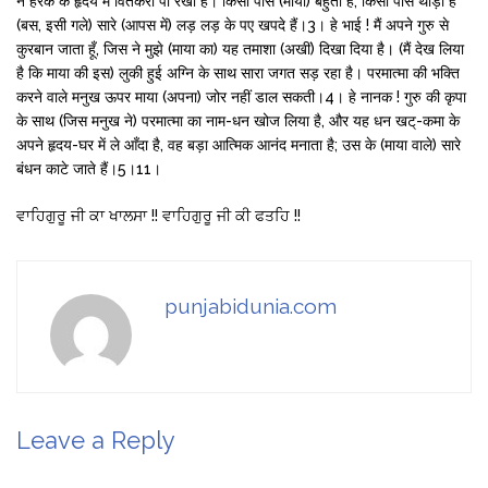
ने हरेक के हृदय में वितकरा पा रखा है। किसी पास (माया) बहुती है, किसी पास र्थोंड़ी है
(बस, इसी गले) सारे (आपस में) लड़ लड़ के पए खपदे हैं।3। हे भाई ! मैं अपने गुरु से
कुरबान जाता हूँ, जिस ने मुझे (माया का) यह तमाशा (अखीं) दिखा दिया है। (मैं देख लिया
है कि माया की इस) लुकी हुई अग्नि के साथ सारा जगत सड़ रहा है। परमात्मा की भक्ति
करने वाले मनुख ऊपर माया (अपना) जोर नहीं डाल सकती।4। हे नानक ! गुरु की कृपा
के साथ (जिस मनुख ने) परमात्मा का नाम-धन खोज लिया है, और यह धन खट्-कमा के
अपने हृदय-घर में ले आँदा है, वह बड़ा आत्मिक आनंद मनाता है; उस के (माया वाले) सारे
बंधन काटे जाते हैं।5।11।
ਵਾਹਿਗੁਰੂ ਜੀ ਕਾ ਖਾਲਸਾ !! ਵਾਹਿਗੁਰੂ ਜੀ ਕੀ ਫਤਹਿ !!
punjabidunia.com
Leave a Reply