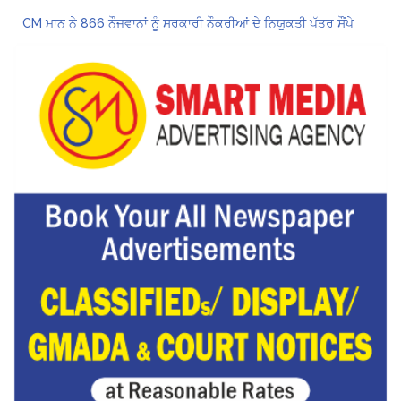
CM ਮਾਨ ਨੇ 866 ਨੌਜਵਾਨਾਂ ਨੂੰ ਸਰਕਾਰੀ ਨੌਕਰੀਆਂ ਦੇ ਨਿਯੁਕਤੀ ਪੱਤਰ ਸੌਂਪੇ
ਮੁੱਖ ਮੰਤਰੀ ਮਾਨ ਨੇ ਜਗਤਾਰ ਸਿੰਘ ਹਵਾਰਾ ਨੂੰ 10 ਦਿਨਾਂ ਦੀ ਪੈਰੋਲ ਦੇਣ ਲਈ ਰਾਜਪਾਲ ਨੂੰ ਲਿਖਿਆ ਪੱਤਰ
Hukamnama Sri Darbar Sahib, Amritsar – Punjabi Dunia
ਪੰਜਾਬ ਪੁਲਿਸ ਪੈਨਸ਼ਨਰ ਐਸੋਸੀਏਸ਼ਨ ਦੇ ਹਜ਼ਾਰਾਂ ਮੈਂਬਰਾਂ ਨੇ ਮਹਾਂ ਰੈਲੀ ਵਿੱਚ ਭਰੀ ਹਾਜ਼ਰੀ
ਮੁਲਾਜ਼ਮਾਂ ਦੀ ਰਿਕਾਰਡਤੋੜ ਰੈਲੀ ਨੇ ਸਰਕਾਰ ਦੀ ਨੀਂਦ ਉਡਾਈ; 27 ਅਗਸਤ ਨੂੰ ਗੱਲਬਾਤ ਲਈ ਸੱਦਾ
Hukamnama Sri Darbar Sahib, Amritsar – Punjabi Dunia