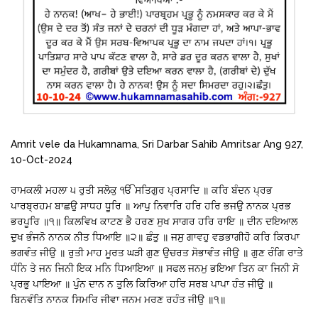
Amrit vele da Hukamnama, Sri Darbar Sahib Amritsar Ang 927,
10-Oct-2024
ਰਾਮਕਲੀ ਮਹਲਾ ੫ ਰੁਤੀ ਸਲੋਕੁ ੴ ਸਤਿਗੁਰ ਪ੍ਰਸਾਦਿ ॥ ਕਰਿ ਬੰਦਨ ਪ੍ਰਭ
ਪਾਰਬ੍ਰਹਮ ਬਾਛਉ ਸਾਧਹ ਧੂਰਿ ॥ ਆਪੁ ਨਿਵਾਰਿ ਹਰਿ ਹਰਿ ਭਜਉ ਨਾਨਕ ਪ੍ਰਭ
ਭਰਪੂਰਿ ॥੧॥ ਕਿਲਵਿਖ ਕਾਟਣ ਭੈ ਹਰਣ ਸੁਖ ਸਾਗਰ ਹਰਿ ਰਾਇ ॥ ਦੀਨ ਦਇਆਲ
ਦੁਖ ਭੰਜਨੋ ਨਾਨਕ ਨੀਤ ਧਿਆਇ ॥੨॥ ਛੰਤੁ ॥ ਜਸੁ ਗਾਵਹੁ ਵਡਭਾਗੀਹੋ ਕਰਿ ਕਿਰਪਾ
ਭਗਵੰਤ ਜੀਉ ॥ ਰੁਤੀ ਮਾਹ ਮੂਰਤ ਘੜੀ ਗੁਣ ਉਚਰਤ ਸੋਭਾਵੰਤ ਜੀਉ ॥ ਗੁਣ ਰੰਗਿ ਰਾਤੇ
ਧੰਨਿ ਤੇ ਜਨ ਜਿਨੀ ਇਕ ਮਨਿ ਧਿਆਇਆ ॥ ਸਫਲ ਜਨਮੁ ਭਇਆ ਤਿਨ ਕਾ ਜਿਨੀ ਸੋ
ਪ੍ਰਭੁ ਪਾਇਆ ॥ ਪੁੰਨ ਦਾਨ ਨ ਤੁਲਿ ਕਿਰਿਆ ਹਰਿ ਸਰਬ ਪਾਪਾ ਹੰਤ ਜੀਉ ॥
ਬਿਨਵੰਤਿ ਨਾਨਕ ਸਿਮਰਿ ਜੀਵਾ ਜਨਮ ਮਰਣ ਰਹੰਤ ਜੀਉ ॥੧॥