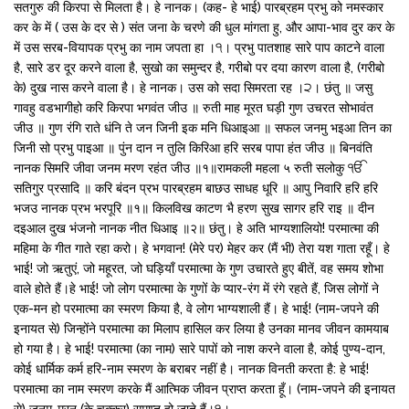
सतगुरु की किरपा से मिलता है। हे नानक। (कह- हे भाई) पारब्रहम प्रभु को नमस्कार
कर के में ( उस के दर से ) संत जना के चरणे की धुल मांगता हु, और आपा-भाव दुर कर के
में उस सरब-वियापक प्रभु का नाम जपता हा ।੧। प्रभु पातशाह सारे पाप काटने वाला
है, सारे डर दूर करने वाला है, सुखो का समुन्दर है, गरीबो पर दया कारण वाला है, (गरीबो
के) दुख नास करने वाला है। हे नानक। उस को सदा सिमरता रह ।੨। छंतु ॥ जसु
गावहु वडभागीहो करि किरपा भगवंत जीउ ॥ रुती माह मूरत घड़ी गुण उचरत सोभावंत
जीउ ॥ गुण रंगि राते धंनि ते जन जिनी इक मनि धिआइआ ॥ सफल जनमु भइआ तिन का
जिनी सो प्रभु पाइआ ॥ पुंन दान न तुलि किरिआ हरि सरब पापा हंत जीउ ॥ बिनवंति
नानक सिमरि जीवा जनम मरण रहंत जीउ ॥१॥रामकली महला ५ रुती सलोकु ੴ
सतिगुर प्रसादि ॥ करि बंदन प्रभ पारब्रहम बाछउ साधह धूरि ॥ आपु निवारि हरि हरि
भजउ नानक प्रभ भरपूरि ॥१॥ किलविख काटण भै हरण सुख सागर हरि राइ ॥ दीन
दइआल दुख भंजनो नानक नीत धिआइ ॥२॥ छंतु। हे अति भाग्यशालियो! परमात्मा की
महिमा के गीत गाते रहा करो। हे भगवान! (मेरे पर) मेहर कर (मैं भी) तेरा यश गाता रहूँ। हे
भाई! जो ऋतुएं, जो महूरत, जो घड़ियाँ परमात्मा के गुण उचारते हुए बीतें, वह समय शोभा
वाले होते हैं।हे भाई! जो लोग परमात्मा के गुणों के प्यार-रंग में रंगे रहते हैं, जिस लोगों ने
एक-मन हो परमात्मा का स्मरण किया है, वे लोग भाग्यशाली हैं। हे भाई! (नाम-जपने की
इनायत से) जिन्होंने परमात्मा का मिलाप हासिल कर लिया है उनका मानव जीवन कामयाब
हो गया है। हे भाई! परमात्मा (का नाम) सारे पापों को नाश करने वाला है, कोई पुण्य-दान,
कोई धार्मिक कर्म हरि-नाम स्मरण के बराबर नहीं है। नानक विनती करता है: हे भाई!
परमात्मा का नाम स्मरण करके मैं आत्मिक जीवन प्राप्त करता हूँ। (नाम-जपने की इनायत
से) जनम-मरन (के चक्कर) समाप्त हो जाते हैं।੧।