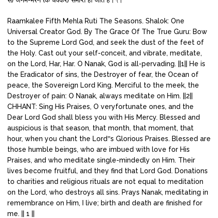
Raamkalee Fifth Mehla Ruti The Seasons. Shalok: One
Universal Creator God. By The Grace Of The True Guru: Bow
to the Supreme Lord God, and seek the dust of the feet of
the Holy. Cast out your self-conceit, and vibrate, meditate,
on the Lord, Har, Har. O Nanak, God is all-pervading. ||1|| He is
the Eradicator of sins, the Destroyer of fear, the Ocean of
peace, the Sovereign Lord King. Merciful to the meek, the
Destroyer of pain: O Nanak, always meditate on Him. ||2||
CHHANT: Sing His Praises, O veryfortunate ones, and the
Dear Lord God shall bless you with His Mercy. Blessed and
auspicious is that season, that month, that moment, that
hour, when you chant the Lord‟s Glorious Praises. Blessed are
those humble beings, who are imbued with love for His
Praises, and who meditate single-mindedly on Him. Their
lives become fruitful, and they find that Lord God. Donations
to charities and religious rituals are not equal to meditation
on the Lord, who destroys all sins. Prays Nanak, meditating in
remembrance on Him, I live; birth and death are finished for
me. || 1 ||