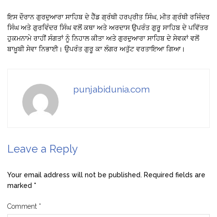
ਇਸ ਦੌਰਾਨ ਗੁਰਦੁਆਰਾ ਸਾਹਿਬ ਦੇ ਹੈੱਡ ਗ੍ਰੰਥੀ ਹਰਪ੍ਰੀਤ ਸਿੰਘ, ਮੀਤ ਗ੍ਰੰਥੀ ਰਜਿੰਦਰ
ਸਿੰਘ ਅਤੇ ਗੁਰਵਿੰਦਰ ਸਿੰਘ ਵਲੋਂ ਕਥਾ ਅਤੇ ਅਰਦਾਸ ਉਪਰੰਤ ਗੁਰੂ ਸਾਹਿਬ ਦੇ ਪਵਿੱਤਰ
ਹੁਕਮਨਾਮੇ ਰਾਹੀਂ ਸੰਗਤਾਂ ਨੂੰ ਨਿਹਾਲ ਕੀਤਾ ਅਤੇ ਗੁਰਦੁਆਰਾ ਸਾਹਿਬ ਦੇ ਸੇਵਕਾਂ ਵਲੋਂ
ਬਾਖ਼ੂਬੀ ਸੇਵਾ ਨਿਭਾਈ। ਉਪਰੰਤ ਗੁਰੂ ਕਾ ਲੰਗਰ ਅਤੁੱਟ ਵਰਤਾਇਆ ਗਿਆ।
punjabidunia.com
Leave a Reply
Your email address will not be published.
Required fields are
marked
*
Comment
*