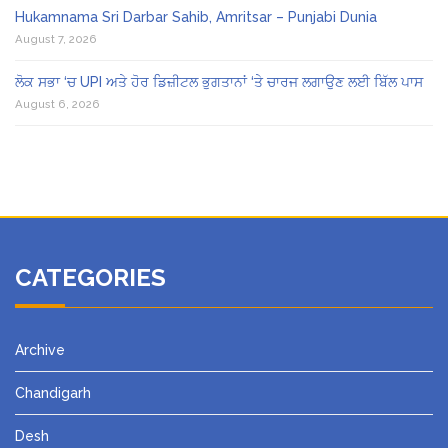
Hukamnama Sri Darbar Sahib, Amritsar – Punjabi Dunia
August 7, 2026
ਲੋਕ ਸਭਾ ‘ਚ UPI ਅਤੇ ਹੋਰ ਡਿਜ਼ੀਟਲ ਭੁਗਤਾਨਾਂ ‘ਤੇ ਚਾਰਜ ਲਗਾਉਣ ਲਈ ਬਿੱਲ ਪਾਸ
August 6, 2026
CATEGORIES
Archive
Chandigarh
Desh