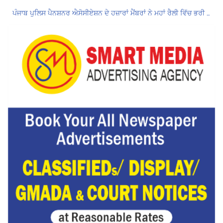
ਪੰਜਾਬ ਪੁਲਿਸ ਪੈਨਸ਼ਨਰ ਐਸੋਸੀਏਸ਼ਨ ਦੇ ਹਜ਼ਾਰਾਂ ਮੈਂਬਰਾਂ ਨੇ ਮਹਾਂ ਰੈਲੀ ਵਿੱਚ ਭਰੀ ਹਾਜ਼ਰੀ
ਮੁਲਾਜ਼ਮਾਂ ਦੀ ਰਿਕਾਰਡਤੋੜ ਰੈਲੀ ਨੇ ਸਰਕਾਰ ਦੀ ਨੀਂਦ ਉਡਾਈ; 27 ਅਗਸਤ ਨੂੰ ਗੱਲਬਾਤ ਲਈ ਸੱਦਾ
Hukamnama Sri Darbar Sahib, Amritsar – Punjabi Dunia
ਲੋਕ ਸਭਾ ‘ਚ UPI ਅਤੇ ਹੋਰ ਡਿਜ਼ੀਟਲ ਭੁਗਤਾਨਾਂ ‘ਤੇ ਚਾਰਜ ਲਗਾਉਣ ਲਈ ਬਿੱਲ ਪਾਸ
8 अगस्त को मोहाली के होटल एंकरेज में सजेगा “तीज मुटियारां दी” का रंग
Hukamnama Sri Darbar Sahib, Amritsar – Punjabi Dunia