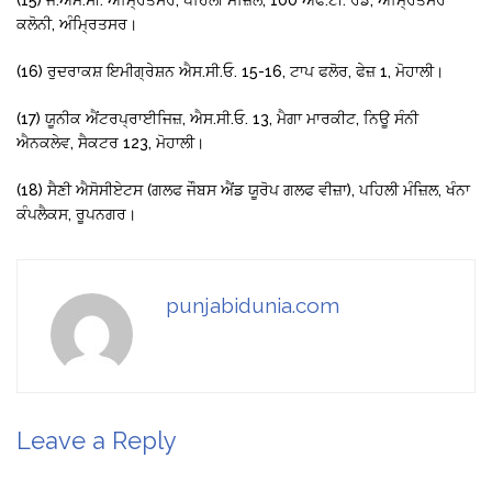
ਕਲੋਨੀ, ਅੰਮ੍ਰਿਤਸਰ।
(16) ਰੁਦਰਾਕਸ਼ ਇਮੀਗ੍ਰੇਸ਼ਨ ਐਸ.ਸੀ.ਓ. 15-16, ਟਾਪ ਫਲੋਰ, ਫੇਜ਼ 1, ਮੋਹਾਲੀ।
(17) ਯੂਨੀਕ ਐਂਟਰਪ੍ਰਾਈਜਿਜ਼, ਐਸ.ਸੀ.ਓ. 13, ਮੈਗਾ ਮਾਰਕੀਟ, ਨਿਊ ਸੰਨੀ
ਐਨਕਲੇਵ, ਸੈਕਟਰ 123, ਮੋਹਾਲੀ।
(18) ਸੈਣੀ ਐਸੋਸੀਏਟਸ (ਗਲਫ ਜੌਬਸ ਐਂਡ ਯੂਰੋਪ ਗਲਫ ਵੀਜ਼ਾ), ਪਹਿਲੀ ਮੰਜ਼ਿਲ, ਖੰਨਾ
ਕੰਪਲੈਕਸ, ਰੂਪਨਗਰ।
punjabidunia.com
Leave a Reply