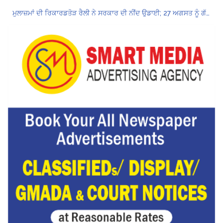
ਮੁਲਾਜ਼ਮਾਂ ਦੀ ਰਿਕਾਰਡਤੋੜ ਰੈਲੀ ਨੇ ਸਰਕਾਰ ਦੀ ਨੀਂਦ ਉਡਾਈ; 27 ਅਗਸਤ ਨੂੰ ਗੱਲਬਾਤ ਲਈ ਸੱਦਾ
Hukamnama Sri Darbar Sahib, Amritsar – Punjabi Dunia
ਲੋਕ ਸਭਾ ‘ਚ UPI ਅਤੇ ਹੋਰ ਡਿਜ਼ੀਟਲ ਭੁਗਤਾਨਾਂ ‘ਤੇ ਚਾਰਜ ਲਗਾਉਣ ਲਈ ਬਿੱਲ ਪਾਸ
8 अगस्त को मोहाली के होटल एंकरेज में सजेगा “तीज मुटियारां दी” का रंग
ਜਿਨਸੀ ਸ਼ੋਸ਼ਣ ਮਾਮਲੇ ‘ਚ ਤਹਿਲਕਾ ਮੈਗਜ਼ੀਨ ਦੇ ਸਾਬਕਾ ਸੰਪਾਦਕ ਤਰੁਣ ਤੇਜਪਾਲ ਨੂੰ 10 ਸਾਲ ਦੀ ਕੈਦ
ਪੰਜਾਬ ਪੁਲਿਸ ਪੈਨਸ਼ਨਰ ਐਸੋਸੀਏਸ਼ਨ ਦੇ ਹਜ਼ਾਰਾਂ ਮੈਂਬਰਾਂ ਨੇ ਮਹਾਂ ਰੈਲੀ ਵਿੱਚ ਭਰੀ ਹਾਜ਼ਰੀ
ਮੁਲਾਜ਼ਮਾਂ ਦੀ ਰਿਕਾਰਡਤੋੜ ਰੈਲੀ ਨੇ ਸਰਕਾਰ ਦੀ ਨੀਂਦ ਉਡਾਈ; 27 ਅਗਸਤ ਨੂੰ ਗੱਲਬਾਤ ਲਈ ਸੱਦਾ