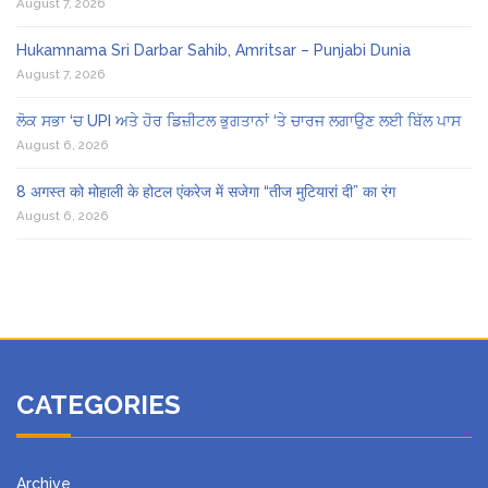
August 7, 2026
Hukamnama Sri Darbar Sahib, Amritsar – Punjabi Dunia
August 7, 2026
ਲੋਕ ਸਭਾ ‘ਚ UPI ਅਤੇ ਹੋਰ ਡਿਜ਼ੀਟਲ ਭੁਗਤਾਨਾਂ ‘ਤੇ ਚਾਰਜ ਲਗਾਉਣ ਲਈ ਬਿੱਲ ਪਾਸ
August 6, 2026
8 अगस्त को मोहाली के होटल एंकरेज में सजेगा “तीज मुटियारां दी” का रंग
August 6, 2026
CATEGORIES
Archive