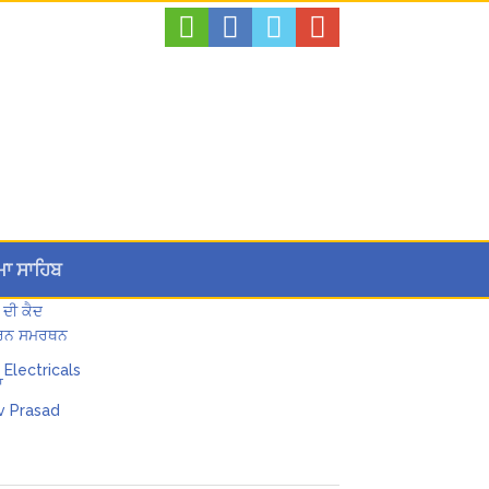
ਮਾ ਸਾਹਿਬ
 ਦੀ ਕੈਦ
 ਪੂਰਨ ਸਮਰਥਨ
ਾ