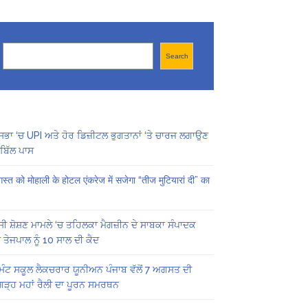
Search
Search
ਸਭਾ ‘ਚ UPI ਅਤੇ ਹੋਰ ਡਿਜ਼ੀਟਲ ਭੁਗਤਾਨਾਂ ‘ਤੇ ਚਾਰਜ ਲਗਾਉਣ
ਬਿੱਲ ਪਾਸ
स्त को मोहाली के होटल एंकरेज में सजेगा “तीज मुटियारां दी” का
ੀ ਸ਼ੋਸ਼ਣ ਮਾਮਲੇ ‘ਚ ਤਹਿਲਕਾ ਮੈਗਜ਼ੀਨ ਦੇ ਸਾਬਕਾ ਸੰਪਾਦਕ
 ਤੇਜਪਾਲ ਨੂੰ 10 ਸਾਲ ਦੀ ਕੈਦ
ਿੰਟ ਸਕੂਲ ਲੈਕਚਰਾਰ ਯੂਨੀਅਨ ਪੰਜਾਬ ਵੱਲੋਂ 7 ਅਗਸਤ ਦੀ
ਗੜ੍ਹ ਮਹਾਂ ਰੈਲੀ ਦਾ ਪੂਰਨ ਸਮਰਥਨ