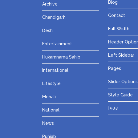
Blog
Archive
Contact
Chandigarh
Full Width
Desh
Header Optio
Entertainment
Left Sidebar
Hukamnama Sahib
Pages
International
Slider Options
Lifestyle
Style Guide
Mohali
ਸਿਹਤ
National
News
Punjab