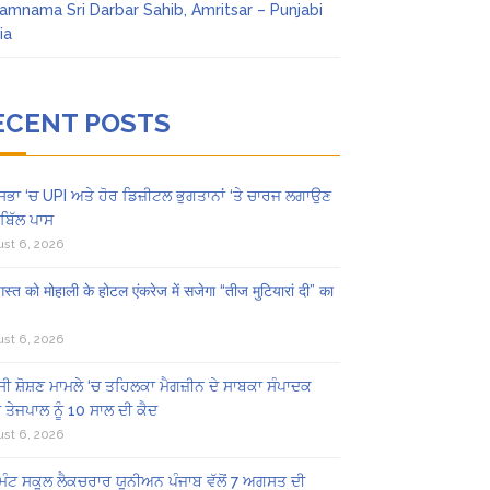
amnama Sri Darbar Sahib, Amritsar – Punjabi
ia
ECENT POSTS
ਸਭਾ ‘ਚ UPI ਅਤੇ ਹੋਰ ਡਿਜ਼ੀਟਲ ਭੁਗਤਾਨਾਂ ‘ਤੇ ਚਾਰਜ ਲਗਾਉਣ
ਬਿੱਲ ਪਾਸ
st 6, 2026
स्त को मोहाली के होटल एंकरेज में सजेगा “तीज मुटियारां दी” का
st 6, 2026
ੀ ਸ਼ੋਸ਼ਣ ਮਾਮਲੇ ‘ਚ ਤਹਿਲਕਾ ਮੈਗਜ਼ੀਨ ਦੇ ਸਾਬਕਾ ਸੰਪਾਦਕ
 ਤੇਜਪਾਲ ਨੂੰ 10 ਸਾਲ ਦੀ ਕੈਦ
st 6, 2026
ਿੰਟ ਸਕੂਲ ਲੈਕਚਰਾਰ ਯੂਨੀਅਨ ਪੰਜਾਬ ਵੱਲੋਂ 7 ਅਗਸਤ ਦੀ