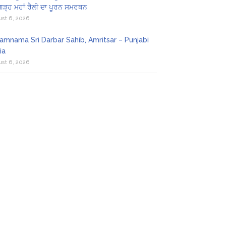
ਗੜ੍ਹ ਮਹਾਂ ਰੈਲੀ ਦਾ ਪੂਰਨ ਸਮਰਥਨ
st 6, 2026
amnama Sri Darbar Sahib, Amritsar – Punjabi
ia
st 6, 2026