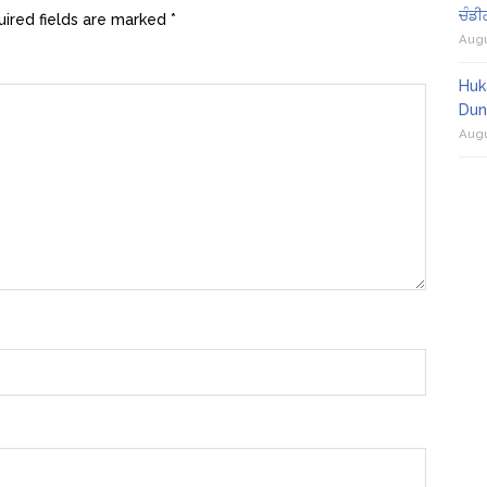
ਚੰਡੀ
ired fields are marked
*
Augu
Huk
Dun
Augu