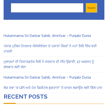
Search
Search
Hukamnama Sri Darbar Sahib, Amritsar – Punjabi Dunia
ਪੰਜਾਬ ਪੁਲਿਸ ਪੈਨਸ਼ਨਰ ਐਸੋਸੀਏਸ਼ਨ ਦੇ ਹਜ਼ਾਰਾਂ ਮੈਂਬਰਾਂ ਨੇ ਮਹਾਂ ਰੈਲੀ ਵਿੱਚ ਭਰੀ
ਹਾਜ਼ਰੀ
ਮੁਲਾਜ਼ਮਾਂ ਦੀ ਰਿਕਾਰਡਤੋੜ ਰੈਲੀ ਨੇ ਸਰਕਾਰ ਦੀ ਨੀਂਦ ਉਡਾਈ; 27 ਅਗਸਤ ਨੂੰ
ਗੱਲਬਾਤ ਲਈ ਸੱਦਾ
Hukamnama Sri Darbar Sahib, Amritsar – Punjabi Dunia
ਲੋਕ ਸਭਾ ‘ਚ UPI ਅਤੇ ਹੋਰ ਡਿਜ਼ੀਟਲ ਭੁਗਤਾਨਾਂ ‘ਤੇ ਚਾਰਜ ਲਗਾਉਣ ਲਈ ਬਿੱਲ ਪਾਸ
RECENT POSTS