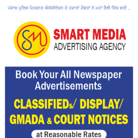
ਪੰਜਾਬ ਪੁਲਿਸ ਪੈਨਸ਼ਨਰ ਐਸੋਸੀਏਸ਼ਨ ਦੇ ਹਜ਼ਾਰਾਂ ਮੈਂਬਰਾਂ ਨੇ ਮਹਾਂ ਰੈਲੀ ਵਿੱਚ ਭਰੀ ਹਾਜ਼ਰੀ
ਮੁਲਾਜ਼ਮਾਂ ਦੀ ਰਿਕਾਰਡਤੋੜ ਰੈਲੀ ਨੇ ਸਰਕਾਰ ਦੀ ਨੀਂਦ ਉਡਾਈ; 27 ਅਗਸਤ ਨੂੰ ਗੱਲਬਾਤ ਲਈ ਸੱਦਾ
Hukamnama Sri Darbar Sahib, Amritsar – Punjabi Dunia
ਲੋਕ ਸਭਾ ‘ਚ UPI ਅਤੇ ਹੋਰ ਡਿਜ਼ੀਟਲ ਭੁਗਤਾਨਾਂ ‘ਤੇ ਚਾਰਜ ਲਗਾਉਣ ਲਈ ਬਿੱਲ ਪਾਸ
8 अगस्त को मोहाली के होटल एंकरेज में सजेगा “तीज मुटियारां दी” का रंग
Hukamnama Sri Darbar Sahib, Amritsar – Punjabi Dunia