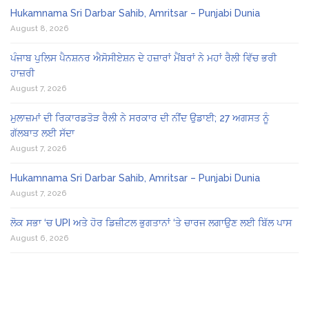
Hukamnama Sri Darbar Sahib, Amritsar – Punjabi Dunia
August 8, 2026
ਪੰਜਾਬ ਪੁਲਿਸ ਪੈਨਸ਼ਨਰ ਐਸੋਸੀਏਸ਼ਨ ਦੇ ਹਜ਼ਾਰਾਂ ਮੈਂਬਰਾਂ ਨੇ ਮਹਾਂ ਰੈਲੀ ਵਿੱਚ ਭਰੀ
ਹਾਜ਼ਰੀ
August 7, 2026
ਮੁਲਾਜ਼ਮਾਂ ਦੀ ਰਿਕਾਰਡਤੋੜ ਰੈਲੀ ਨੇ ਸਰਕਾਰ ਦੀ ਨੀਂਦ ਉਡਾਈ; 27 ਅਗਸਤ ਨੂੰ
ਗੱਲਬਾਤ ਲਈ ਸੱਦਾ
August 7, 2026
Hukamnama Sri Darbar Sahib, Amritsar – Punjabi Dunia
August 7, 2026
ਲੋਕ ਸਭਾ ‘ਚ UPI ਅਤੇ ਹੋਰ ਡਿਜ਼ੀਟਲ ਭੁਗਤਾਨਾਂ ‘ਤੇ ਚਾਰਜ ਲਗਾਉਣ ਲਈ ਬਿੱਲ ਪਾਸ
August 6, 2026