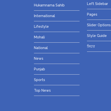
Left Sidebar
Hukamnama Sahib
Pages
International
Slider Options
Lifestyle
Style Guide
Mohali
ਸਿਹਤ
National
News
Punjab
Sports
Top News