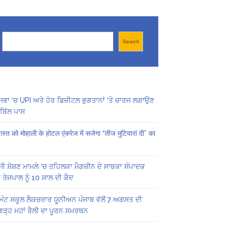
Search
Search
ਸਭਾ ‘ਚ UPI ਅਤੇ ਹੋਰ ਡਿਜ਼ੀਟਲ ਭੁਗਤਾਨਾਂ ‘ਤੇ ਚਾਰਜ ਲਗਾਉਣ
ਬਿੱਲ ਪਾਸ
स्त को मोहाली के होटल एंकरेज में सजेगा “तीज मुटियारां दी” का
ੀ ਸ਼ੋਸ਼ਣ ਮਾਮਲੇ ‘ਚ ਤਹਿਲਕਾ ਮੈਗਜ਼ੀਨ ਦੇ ਸਾਬਕਾ ਸੰਪਾਦਕ
 ਤੇਜਪਾਲ ਨੂੰ 10 ਸਾਲ ਦੀ ਕੈਦ
ਿੰਟ ਸਕੂਲ ਲੈਕਚਰਾਰ ਯੂਨੀਅਨ ਪੰਜਾਬ ਵੱਲੋਂ 7 ਅਗਸਤ ਦੀ
ਗੜ੍ਹ ਮਹਾਂ ਰੈਲੀ ਦਾ ਪੂਰਨ ਸਮਰਥਨ