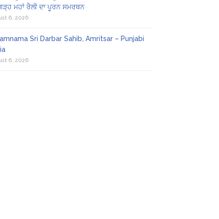
ਗੜ੍ਹ ਮਹਾਂ ਰੈਲੀ ਦਾ ਪੂਰਨ ਸਮਰਥਨ
st 6, 2026
amnama Sri Darbar Sahib, Amritsar – Punjabi
ia
st 6, 2026