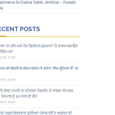
amnama Sri Darbar Sahib, Amritsar – Punjabi
ia
ECENT POSTS
ਸਭਾ ‘ਚ UPI ਅਤੇ ਹੋਰ ਡਿਜ਼ੀਟਲ ਭੁਗਤਾਨਾਂ ‘ਤੇ ਚਾਰਜ ਲਗਾਉਣ
ਬਿੱਲ ਪਾਸ
st 6, 2026
स्त को मोहाली के होटल एंकरेज में सजेगा “तीज मुटियारां दी” का
st 6, 2026
ੀ ਸ਼ੋਸ਼ਣ ਮਾਮਲੇ ‘ਚ ਤਹਿਲਕਾ ਮੈਗਜ਼ੀਨ ਦੇ ਸਾਬਕਾ ਸੰਪਾਦਕ
 ਤੇਜਪਾਲ ਨੂੰ 10 ਸਾਲ ਦੀ ਕੈਦ
st 6, 2026
ਿੰਟ ਸਕੂਲ ਲੈਕਚਰਾਰ ਯੂਨੀਅਨ ਪੰਜਾਬ ਵੱਲੋਂ 7 ਅਗਸਤ ਦੀ