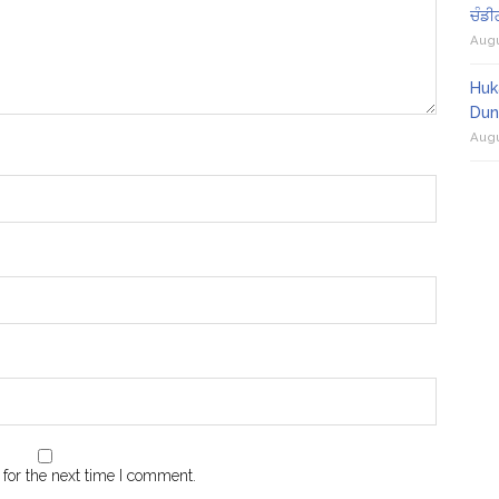
ਚੰਡੀ
Augu
Huk
Dun
Augu
for the next time I comment.