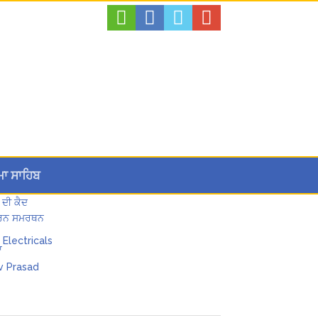
ਮਾ ਸਾਹਿਬ
 ਦੀ ਕੈਦ
 ਪੂਰਨ ਸਮਰਥਨ
ਾ