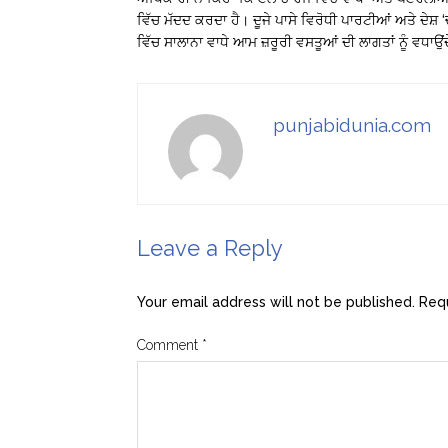
ਵਿੱਚ ਮੱਦਦ ਕਰਦਾ ਹੈ। ਦੂਜੇ ਪਾਸੇ ਵਿਰੋਧੀ ਪਾਰਟੀਆਂ ਅਤੇ ਦੇਸ਼
ਵਿੱਚ ਸਾਲਾਨਾ ਵਾਧੇ ਆਮ ਜ਼ਰੂਰੀ ਵਸਤੂਆਂ ਦੀ ਲਾਗਤਾਂ ਨੂੰ ਵਧਾਉ
punjabidunia.com
Leave a Reply
Your email address will not be published.
Requ
Comment
*