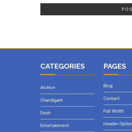
CATEGORIES
PAGES
Blog
Archive
Contact
Chandigarh
Full Width
Desh
Header Optio
Entertainment