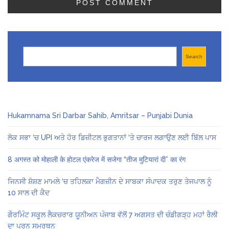
Search
Search
Hukamnama Sri Darbar Sahib, Amritsar – Punjabi Dunia
ਲੋਕ ਸਭਾ ‘ਚ UPI ਅਤੇ ਹੋਰ ਡਿਜ਼ੀਟਲ ਭੁਗਤਾਨਾਂ ‘ਤੇ ਚਾਰਜ ਲਗਾਉਣ ਲਈ ਬਿੱਲ ਪਾਸ
8 अगस्त को मोहाली के होटल एंकरेज में सजेगा “तीज मुटियारां दी” का रंग
ਜਿਨਸੀ ਸ਼ੋਸ਼ਣ ਮਾਮਲੇ ‘ਚ ਤਹਿਲਕਾ ਮੈਗਜ਼ੀਨ ਦੇ ਸਾਬਕਾ ਸੰਪਾਦਕ ਤਰੁਣ ਤੇਜਪਾਲ ਨੂੰ
10 ਸਾਲ ਦੀ ਕੈਦ
ਗੌਰਮਿੰਟ ਸਕੂਲ ਲੈਕਚਰਾਰ ਯੂਨੀਅਨ ਪੰਜਾਬ ਵੱਲੋਂ 7 ਅਗਸਤ ਦੀ ਚੰਡੀਗੜ੍ਹ ਮਹਾਂ ਰੈਲੀ
ਦਾ ਪੂਰਨ ਸਮਰਥਨ