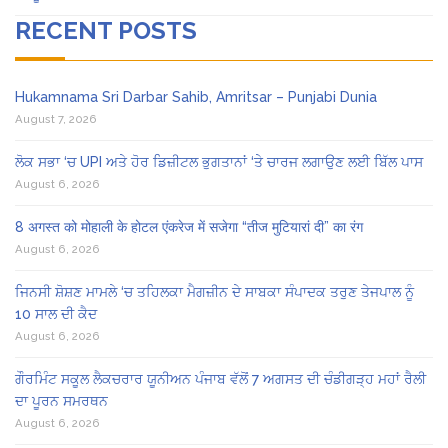
RECENT POSTS
Hukamnama Sri Darbar Sahib, Amritsar – Punjabi Dunia
August 7, 2026
ਲੋਕ ਸਭਾ ‘ਚ UPI ਅਤੇ ਹੋਰ ਡਿਜ਼ੀਟਲ ਭੁਗਤਾਨਾਂ ‘ਤੇ ਚਾਰਜ ਲਗਾਉਣ ਲਈ ਬਿੱਲ ਪਾਸ
August 6, 2026
8 अगस्त को मोहाली के होटल एंकरेज में सजेगा “तीज मुटियारां दी” का रंग
August 6, 2026
ਜਿਨਸੀ ਸ਼ੋਸ਼ਣ ਮਾਮਲੇ ‘ਚ ਤਹਿਲਕਾ ਮੈਗਜ਼ੀਨ ਦੇ ਸਾਬਕਾ ਸੰਪਾਦਕ ਤਰੁਣ ਤੇਜਪਾਲ ਨੂੰ
10 ਸਾਲ ਦੀ ਕੈਦ
August 6, 2026
ਗੌਰਮਿੰਟ ਸਕੂਲ ਲੈਕਚਰਾਰ ਯੂਨੀਅਨ ਪੰਜਾਬ ਵੱਲੋਂ 7 ਅਗਸਤ ਦੀ ਚੰਡੀਗੜ੍ਹ ਮਹਾਂ ਰੈਲੀ
ਦਾ ਪੂਰਨ ਸਮਰਥਨ
August 6, 2026