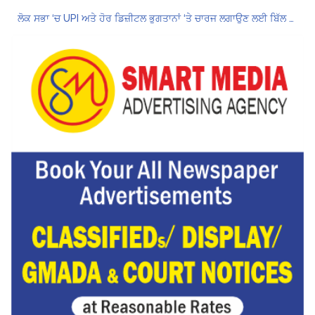
ਲੋਕ ਸਭਾ ‘ਚ UPI ਅਤੇ ਹੋਰ ਡਿਜ਼ੀਟਲ ਭੁਗਤਾਨਾਂ ‘ਤੇ ਚਾਰਜ ਲਗਾਉਣ ਲਈ ਬਿੱਲ ਪਾਸ
8 अगस्त को मोहाली के होटल एंकरेज में सजेगा “तीज मुटियारां दी” का रंग
ਜਿਨਸੀ ਸ਼ੋਸ਼ਣ ਮਾਮਲੇ ‘ਚ ਤਹਿਲਕਾ ਮੈਗਜ਼ੀਨ ਦੇ ਸਾਬਕਾ ਸੰਪਾਦਕ ਤਰੁਣ ਤੇਜਪਾਲ ਨੂੰ 10 ਸਾਲ ਦੀ ਕੈਦ
ਗੌਰਮਿੰਟ ਸਕੂਲ ਲੈਕਚਰਾਰ ਯੂਨੀਅਨ ਪੰਜਾਬ ਵੱਲੋਂ 7 ਅਗਸਤ ਦੀ ਚੰਡੀਗੜ੍ਹ ਮਹਾਂ ਰੈਲੀ ਦਾ ਪੂਰਨ ਸਮਰਥਨ
Hukamnama Sri Darbar Sahib, Amritsar – Punjabi Dunia
Hukamnama Sri Darbar Sahib, Amritsar – Punjabi Dunia