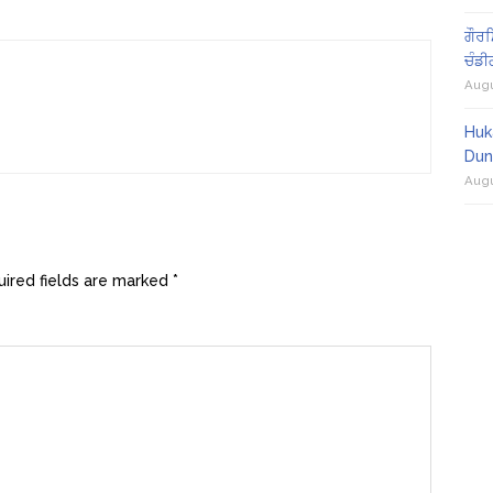
ਗੌਰਮ
ਚੰਡੀ
Augu
Huk
Dun
Augu
ired fields are marked
*