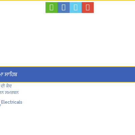
ਮਾ ਸਾਹਿਬ
 ਦੀ ਕੈਦ
 ਪੂਰਨ ਸਮਰਥਨ
ਾ