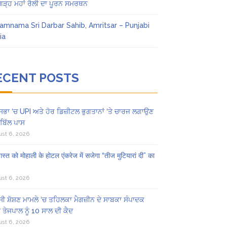
ਗੜ੍ਹ ਮਹਾਂ ਰੈਲੀ ਦਾ ਪੂਰਨ ਸਮਰਥਨ
amnama Sri Darbar Sahib, Amritsar – Punjabi
ia
ECENT POSTS
ਸਭਾ ‘ਚ UPI ਅਤੇ ਹੋਰ ਡਿਜ਼ੀਟਲ ਭੁਗਤਾਨਾਂ ‘ਤੇ ਚਾਰਜ ਲਗਾਉਣ
ਬਿੱਲ ਪਾਸ
st 6, 2026
स्त को मोहाली के होटल एंकरेज में सजेगा “तीज मुटियारां दी” का
st 6, 2026
ੀ ਸ਼ੋਸ਼ਣ ਮਾਮਲੇ ‘ਚ ਤਹਿਲਕਾ ਮੈਗਜ਼ੀਨ ਦੇ ਸਾਬਕਾ ਸੰਪਾਦਕ
 ਤੇਜਪਾਲ ਨੂੰ 10 ਸਾਲ ਦੀ ਕੈਦ
st 6, 2026