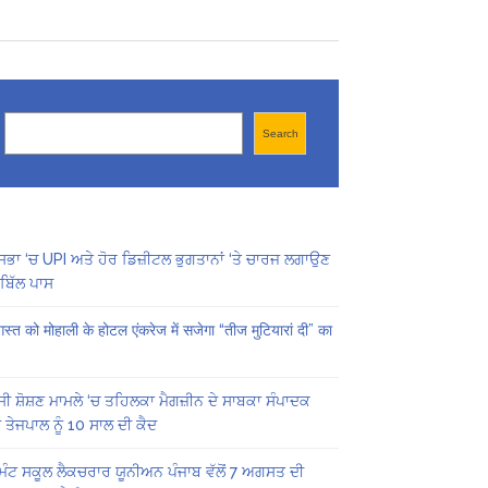
Search
Search
ਸਭਾ ‘ਚ UPI ਅਤੇ ਹੋਰ ਡਿਜ਼ੀਟਲ ਭੁਗਤਾਨਾਂ ‘ਤੇ ਚਾਰਜ ਲਗਾਉਣ
ਬਿੱਲ ਪਾਸ
स्त को मोहाली के होटल एंकरेज में सजेगा “तीज मुटियारां दी” का
ੀ ਸ਼ੋਸ਼ਣ ਮਾਮਲੇ ‘ਚ ਤਹਿਲਕਾ ਮੈਗਜ਼ੀਨ ਦੇ ਸਾਬਕਾ ਸੰਪਾਦਕ
 ਤੇਜਪਾਲ ਨੂੰ 10 ਸਾਲ ਦੀ ਕੈਦ
ਿੰਟ ਸਕੂਲ ਲੈਕਚਰਾਰ ਯੂਨੀਅਨ ਪੰਜਾਬ ਵੱਲੋਂ 7 ਅਗਸਤ ਦੀ