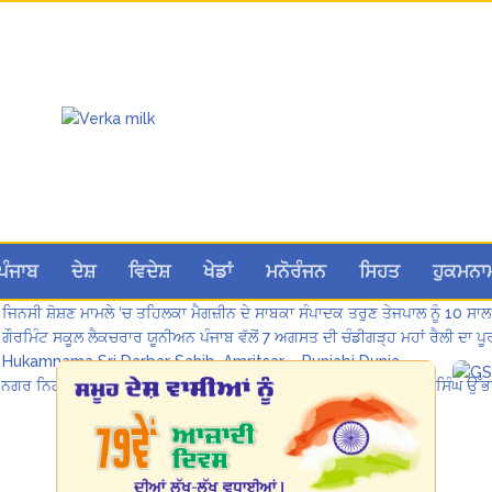
ਲੋਕ ਸਭਾ ‘ਚ UPI ਅਤੇ ਹੋਰ ਡਿਜ਼ੀਟਲ ਭੁਗਤਾਨਾਂ ‘ਤੇ ਚਾਰਜ ਲਗਾਉਣ ਲਈ ਬਿੱਲ ਪਾਸ
ਪੰਜਾਬ
ਦੇਸ਼
ਵਿਦੇਸ਼
ਖੇਡਾਂ
ਮਨੋਰੰਜਨ
ਸਿਹਤ
ਹੁਕਮਨਾ
8 अगस्त को मोहाली के होटल एंकरेज में सजेगा “तीज मुटियारां दी” का रंग
ਜਿਨਸੀ ਸ਼ੋਸ਼ਣ ਮਾਮਲੇ ‘ਚ ਤਹਿਲਕਾ ਮੈਗਜ਼ੀਨ ਦੇ ਸਾਬਕਾ ਸੰਪਾਦਕ ਤਰੁਣ ਤੇਜਪਾਲ ਨੂੰ 10 ਸਾਲ
ਗੌਰਮਿੰਟ ਸਕੂਲ ਲੈਕਚਰਾਰ ਯੂਨੀਅਨ ਪੰਜਾਬ ਵੱਲੋਂ 7 ਅਗਸਤ ਦੀ ਚੰਡੀਗੜ੍ਹ ਮਹਾਂ ਰੈਲੀ ਦਾ
Hukamnama Sri Darbar Sahib, Amritsar – Punjabi Dunia
ਨਗਰ ਨਿਗਮ ‘ਚ ਸ਼ਾਮਲ ਇਲਾਕਿਆਂ ਦੇ ਲੋਕ ਬੁਨਿਆਦੀ ਸਹੂਲਤਾਂ ਤੋਂ ਵਾਂਝੇ: ਹਰਦੇਵ ਸਿੰਘ ਉੱਭ