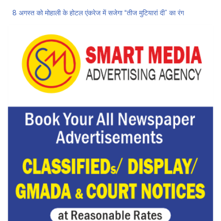
8 अगस्त को मोहाली के होटल एंकरेज में सजेगा “तीज मुटियारां दी” का रंग
ਜਿਨਸੀ ਸ਼ੋਸ਼ਣ ਮਾਮਲੇ ‘ਚ ਤਹਿਲਕਾ ਮੈਗਜ਼ੀਨ ਦੇ ਸਾਬਕਾ ਸੰਪਾਦਕ ਤਰੁਣ ਤੇਜਪਾਲ ਨੂੰ 10 ਸਾਲ ਦੀ ਕੈਦ
ਗੌਰਮਿੰਟ ਸਕੂਲ ਲੈਕਚਰਾਰ ਯੂਨੀਅਨ ਪੰਜਾਬ ਵੱਲੋਂ 7 ਅਗਸਤ ਦੀ ਚੰਡੀਗੜ੍ਹ ਮਹਾਂ ਰੈਲੀ ਦਾ ਪੂਰਨ ਸਮਰਥਨ
Hukamnama Sri Darbar Sahib, Amritsar – Punjabi Dunia
ਨਗਰ ਨਿਗਮ ‘ਚ ਸ਼ਾਮਲ ਇਲਾਕਿਆਂ ਦੇ ਲੋਕ ਬੁਨਿਆਦੀ ਸਹੂਲਤਾਂ ਤੋਂ ਵਾਂਝੇ: ਹਰਦੇਵ ਸਿੰਘ ਉੱਭਾ
ਲੋਕ ਸਭਾ ‘ਚ UPI ਅਤੇ ਹੋਰ ਡਿਜ਼ੀਟਲ ਭੁਗਤਾਨਾਂ ‘ਤੇ ਚਾਰਜ ਲਗਾਉਣ ਲਈ ਬਿੱਲ ਪਾਸ
8 अगस्त को मोहाली के होटल एंकरेज में सजेगा “तीज मुटियारां दी” का रंग