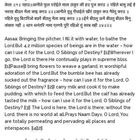
केला ॥१॥ रहाउ॥आनीले फूल परोईले माला ठाकुर की हउ पूज करउ ॥ पहिले बासु लई है
भवरह बीठल भैला काइ करउ ॥२॥आनीले दूधु रीधाईले खीरं ठाकुर कउ नैवेदु करउ ॥
पहिले दूधु बिटारिओ बछरै बीठलु भैला काइ करउ ॥३॥ईभै बीठलु ऊभै बीठलु बीठल बिनु
संसारु नही ॥ थान थनंतरि नामा प्रणवै पूरि रहिओ तूं सरब मही ॥४॥२॥
Aasaa: Bringing the pitcher, I fill it with water, to bathe the
Lord.But 4.2 million species of beings are in the water – how
can I use it for the Lord, O Siblings of Destiny? ||1||Wherever I
go, the Lord is there.He continually plays in supreme bliss.
||1||Pause||I bring flowers to weave a garland, in worshipful
adoration of the Lord.But the bumble bee has already
sucked out the fragrance – how can I use it for the Lord, O
Siblings of Destiny? ||2||I carry milk and cook it to make
pudding, with which to feed the Lord.But the calf has already
tasted the milk – how can I use it for the Lord, O Siblings of
Destiny? ||3|| The Lord is here, the Lord is there; without the
Lord, there is no world at all.Prays Naam Dayv, O Lord, You
are totally permeating and pervading all places and
interspaces. ||4||2||