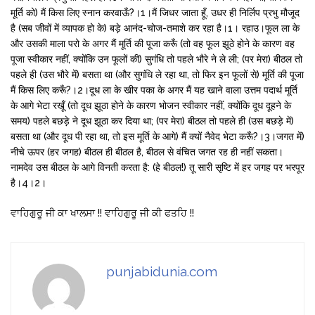
मूर्ति को) मैं किस लिए स्नान करवाऊँ?।1।मैं जिधर जाता हूँ, उधर ही निर्लिप प्रभु मौजूद
है (सब जीवों में व्यापक हो के) बड़े आनंद-चोज-तमाशे कर रहा है।1। रहाउ।फूल ला के
और उसकी माला परो के अगर मैं मूर्ति की पूजा करूँ (तो वह फूल झूठे होने के कारण वह
पूजा स्वीकार नहीं, क्योंकि उन फूलों की) सुगंधि तो पहले भौरे ने ले ली; (पर मेरा) बीठल तो
पहले ही (उस भौरे में) बसता था (और सुगंधि ले रहा था, तो फिर इन फूलों से) मूर्ति की पूजा
मैं किस लिए करूँ?।2।दूध ला के खीर पका के अगर मैं यह खाने वाला उत्तम पदार्थ मूर्ति
के आगे भेटा रखूँ (तो दूध झूठा होने के कारण भोजन स्वीकार नहीं, क्योंकि दूध दूहने के
समय) पहले बछड़े ने दूध झूठा कर दिया था; (पर मेरा) बीठल तो पहले ही (उस बछड़े में)
बसता था (और दूध पी रहा था, तो इस मूर्ति के आगे) मैं क्यों नैवेद भेटा करूँ?।3।जगत में)
नीचे ऊपर (हर जगह) बीठल ही बीठल है, बीठल से वंचित जगत रह ही नहीं सकता।
नामदेव उस बीठल के आगे विनती करता है: (हे बीठल!) तू सारी सृष्टि में हर जगह पर भरपूर
है।4।2।
ਵਾਹਿਗੁਰੂ ਜੀ ਕਾ ਖਾਲਸਾ !! ਵਾਹਿਗੁਰੂ ਜੀ ਕੀ ਫਤਹਿ !!
punjabidunia.com