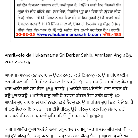
Amritvele da Hukamnama Sri Darbar Sahib, Amritsar, Ang 485,
20-02 -2025
ਆਸਾ ॥ ਆਨੀਲੇ ਕੁੰਭ ਭਰਾਈਲੇ ਊਦਕ ਠਾਕੁਰ ਕਉ ਇਸਨਾਨੁ ਕਰਉ ॥ ਬਇਆਲੀਸ
ਲਖ ਜੀ ਜਲ ਮਹਿ ਹੋਤੇ ਬੀਠਲੁ ਭੈਲਾ ਕਾਇ ਕਰਉ ॥੧॥ ਜਤ੍ਰ ਜਾਉ ਤਤ ਬੀਠਲੁ ਭੈਲਾ ॥
ਮਹਾ ਅਨੰਦ ਕਰੇ ਸਦ ਕੇਲਾ ॥੧॥ ਰਹਾਉ ॥ ਆਨੀਲੇ ਫੂਲ ਪਰੋਈਲੇ ਮਾਲਾ ਠਾਕੁਰ ਕੀ
ਹਉ ਪੂਜ ਕਰਉ ॥ ਪਹਿਲੇ ਬਾਸੁ ਲਈ ਹੈ ਭਵਰਹ ਬੀਠਲ ਭੈਲਾ ਕਾਇ ਕਰਉ ॥੨॥
ਆਨੀਲੇ ਦੂਧੁ ਰੀਧਾਈਲੇ ਖੀਰੰ ਠਾਕੁਰ ਕਉ ਨੈਵੇਦੁ ਕਰਉ ॥ ਪਹਿਲੇ ਦੂਧੁ ਬਿਟਾਰਿਓ ਬਛਰੈ
ਬੀਠਲੁ ਭੈਲਾ ਕਾਇ ਕਰਉ ॥੩॥ ਈਭੈ ਬੀਠਲੁ ਊਭੈ ਬੀਠਲੁ ਬੀਠਲ ਬਿਨੁ ਸੰਸਾਰੁ ਨਹੀ ॥
ਥਾਨ ਥਨੰਤਰਿ ਨਾਮਾ ਪ੍ਰਣਵੈ ਪੂਰਿ ਰਹਿਓ ਤੂੰ ਸਰਬ ਮਹੀ ॥੪॥੨॥
आसा ॥ आनीले कु्मभ भराईले ऊदक ठाकुर कउ इसनानु करउ ॥ बइआलीस लख जी जल
महि होते बीठलु भैला काइ करउ ॥१॥जत्र जाउ तत बीठलु भैला ॥ महा अनंद करे सद