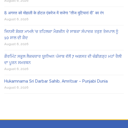
August 6, 2026
8 अगस्त को मोहाली के होटल एंकरेज में सजेगा “तीज मुटियारां दी” का रंग
August 6, 2026
ਜਿਨਸੀ ਸ਼ੋਸ਼ਣ ਮਾਮਲੇ ‘ਚ ਤਹਿਲਕਾ ਮੈਗਜ਼ੀਨ ਦੇ ਸਾਬਕਾ ਸੰਪਾਦਕ ਤਰੁਣ ਤੇਜਪਾਲ ਨੂੰ
10 ਸਾਲ ਦੀ ਕੈਦ
August 6, 2026
ਗੌਰਮਿੰਟ ਸਕੂਲ ਲੈਕਚਰਾਰ ਯੂਨੀਅਨ ਪੰਜਾਬ ਵੱਲੋਂ 7 ਅਗਸਤ ਦੀ ਚੰਡੀਗੜ੍ਹ ਮਹਾਂ ਰੈਲੀ
ਦਾ ਪੂਰਨ ਸਮਰਥਨ
August 6, 2026
Hukamnama Sri Darbar Sahib, Amritsar – Punjabi Dunia
August 6, 2026