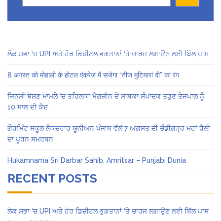
ਲੋਕ ਸਭਾ ‘ਚ UPI ਅਤੇ ਹੋਰ ਡਿਜ਼ੀਟਲ ਭੁਗਤਾਨਾਂ ‘ਤੇ ਚਾਰਜ ਲਗਾਉਣ ਲਈ ਬਿੱਲ ਪਾਸ
8 अगस्त को मोहाली के होटल एंकरेज में सजेगा “तीज मुटियारां दी” का रंग
ਜਿਨਸੀ ਸ਼ੋਸ਼ਣ ਮਾਮਲੇ ‘ਚ ਤਹਿਲਕਾ ਮੈਗਜ਼ੀਨ ਦੇ ਸਾਬਕਾ ਸੰਪਾਦਕ ਤਰੁਣ ਤੇਜਪਾਲ ਨੂੰ
10 ਸਾਲ ਦੀ ਕੈਦ
ਗੌਰਮਿੰਟ ਸਕੂਲ ਲੈਕਚਰਾਰ ਯੂਨੀਅਨ ਪੰਜਾਬ ਵੱਲੋਂ 7 ਅਗਸਤ ਦੀ ਚੰਡੀਗੜ੍ਹ ਮਹਾਂ ਰੈਲੀ
ਦਾ ਪੂਰਨ ਸਮਰਥਨ
Hukamnama Sri Darbar Sahib, Amritsar – Punjabi Dunia
RECENT POSTS
ਲੋਕ ਸਭਾ ‘ਚ UPI ਅਤੇ ਹੋਰ ਡਿਜ਼ੀਟਲ ਭੁਗਤਾਨਾਂ ‘ਤੇ ਚਾਰਜ ਲਗਾਉਣ ਲਈ ਬਿੱਲ ਪਾਸ