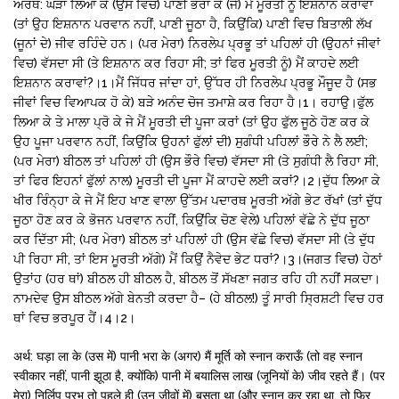
ਅਰਥ: ਘੜਾ ਲਿਆ ਕੇ (ਉਸ ਵਿਚ) ਪਾਣੀ ਭਰਾ ਕੇ (ਜੇ) ਮੈਂ ਮੂਰਤੀ ਨੂੰ ਇਸ਼ਨਾਨ ਕਰਾਵਾਂ
(ਤਾਂ ਉਹ ਇਸ਼ਨਾਨ ਪਰਵਾਨ ਨਹੀਂ, ਪਾਣੀ ਜੂਠਾ ਹੈ, ਕਿਉਂਕਿ) ਪਾਣੀ ਵਿਚ ਬਿਤਾਲੀ ਲੱਖ
(ਜੂਨਾਂ ਦੇ) ਜੀਵ ਰਹਿੰਦੇ ਹਨ। (ਪਰ ਮੇਰਾ) ਨਿਰਲੇਪ ਪ੍ਰਭੂ ਤਾਂ ਪਹਿਲਾਂ ਹੀ (ਉਹਨਾਂ ਜੀਵਾਂ
ਵਿਚ) ਵੱਸਦਾ ਸੀ (ਤੇ ਇਸ਼ਨਾਨ ਕਰ ਰਿਹਾ ਸੀ; ਤਾਂ ਫਿਰ ਮੂਰਤੀ ਨੂੰ) ਮੈਂ ਕਾਹਦੇ ਲਈ
ਇਸ਼ਨਾਨ ਕਰਾਵਾਂ?।1।ਮੈਂ ਜਿੱਧਰ ਜਾਂਦਾ ਹਾਂ, ਉੱਧਰ ਹੀ ਨਿਰਲੇਪ ਪ੍ਰਭੂ ਮੌਜੂਦ ਹੈ (ਸਭ
ਜੀਵਾਂ ਵਿਚ ਵਿਆਪਕ ਹੋ ਕੇ) ਬੜੇ ਅਨੰਦ ਚੋਜ ਤਮਾਸ਼ੇ ਕਰ ਰਿਹਾ ਹੈ।1। ਰਹਾਉ।ਫੁੱਲ
ਲਿਆ ਕੇ ਤੇ ਮਾਲਾ ਪ੍ਰੋ ਕੇ ਜੇ ਮੈਂ ਮੂਰਤੀ ਦੀ ਪੂਜਾ ਕਰਾਂ (ਤਾਂ ਉਹ ਫੁੱਲ ਜੂਠੇ ਹੋਣ ਕਰ ਕੇ
ਉਹ ਪੂਜਾ ਪਰਵਾਨ ਨਹੀਂ, ਕਿਉਂਕਿ ਉਹਨਾਂ ਫੁੱਲਾਂ ਦੀ) ਸੁਗੰਧੀ ਪਹਿਲਾਂ ਭੌਰੇ ਨੇ ਲੈ ਲਈ;
(ਪਰ ਮੇਰਾ) ਬੀਠਲ ਤਾਂ ਪਹਿਲਾਂ ਹੀ (ਉਸ ਭੌਰੇ ਵਿਚ) ਵੱਸਦਾ ਸੀ (ਤੇ ਸੁਗੰਧੀ ਲੈ ਰਿਹਾ ਸੀ,
ਤਾਂ ਫਿਰ ਇਹਨਾਂ ਫੁੱਲਾਂ ਨਾਲ) ਮੂਰਤੀ ਦੀ ਪੂਜਾ ਮੈਂ ਕਾਹਦੇ ਲਈ ਕਰਾਂ?।2।ਦੁੱਧ ਲਿਆ ਕੇ
ਖੀਰ ਰਿੰਨ੍ਹਾ ਕੇ ਜੇ ਮੈਂ ਇਹ ਖਾਣ ਵਾਲਾ ਉੱਤਮ ਪਦਾਰਥ ਮੂਰਤੀ ਅੱਗੇ ਭੇਟ ਰੱਖਾਂ (ਤਾਂ ਦੁੱਧ
ਜੂਠਾ ਹੋਣ ਕਰ ਕੇ ਭੋਜਨ ਪਰਵਾਨ ਨਹੀਂ, ਕਿਉਂਕਿ ਚੋਣ ਵੇਲੇ) ਪਹਿਲਾਂ ਵੱਛੇ ਨੇ ਦੁੱਧ ਜੂਠਾ
ਕਰ ਦਿੱਤਾ ਸੀ; (ਪਰ ਮੇਰਾ) ਬੀਠਲ ਤਾਂ ਪਹਿਲਾਂ ਹੀ (ਉਸ ਵੱਛੇ ਵਿਚ) ਵੱਸਦਾ ਸੀ (ਤੇ ਦੁੱਧ
ਪੀ ਰਿਹਾ ਸੀ, ਤਾਂ ਇਸ ਮੂਰਤੀ ਅੱਗੇ) ਮੈਂ ਕਿਉਂ ਨੈਵੇਦ ਭੇਟ ਧਰਾਂ?।3।(ਜਗਤ ਵਿਚ) ਹੇਠਾਂ
ਉਤਾਂਹ (ਹਰ ਥਾਂ) ਬੀਠਲ ਹੀ ਬੀਠਲ ਹੈ, ਬੀਠਲ ਤੋਂ ਸੱਖਣਾ ਜਗਤ ਰਹਿ ਹੀ ਨਹੀਂ ਸਕਦਾ।
ਨਾਮਦੇਵ ਉਸ ਬੀਠਲ ਅੱਗੇ ਬੇਨਤੀ ਕਰਦਾ ਹੈ– (ਹੇ ਬੀਠਲ!) ਤੂੰ ਸਾਰੀ ਸ੍ਰਿਸ਼ਟੀ ਵਿਚ ਹਰ
ਥਾਂ ਵਿਚ ਭਰਪੂਰ ਹੈਂ।4।2।
अर्थ: घड़ा ला के (उस में) पानी भरा के (अगर) मैं मूर्ति को स्नान कराऊँ (तो वह स्नान
स्वीकार नहीं, पानी झूठा है, क्योंकि) पानी में बयालिस लाख (जूनियों के) जीव रहते हैं। (पर
मेरा) निर्लिप प्रभु तो पहले ही (उन जीवों में) बसता था (और स्नान कर रहा था, तो फिर