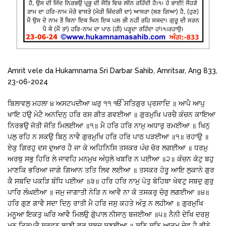
Amrit vele da Hukamnama Sri Darbar Sahib, Amritsar, Ang 833,
23-06-2024
ਬਿਲਾਵਲੁ ਮਹਲਾ ੪ ਅਸਟਪਦੀਆ ਘਰੁ ੧੧ ੴ ਸਤਿਗੁਰ ਪ੍ਰਸਾਦਿ ॥ ਆਪੈ ਆਪੁ
ਖਾਇ ਹਉ ਮੇਟੈ ਅਨਦਿਨੁ ਹਰਿ ਰਸ ਗੀਤ ਗਵਈਆ ॥ ਗੁਰਮੁਖਿ ਪਰਚੈ ਕੰਚਨ ਕਾਇਆ
ਨਿਰਭਉ ਜੋਤੀ ਜੋਤਿ ਮਿਲਈਆ ॥੧॥ ਮੈ ਹਰਿ ਹਰਿ ਨਾਮੁ ਅਧਾਰੁ ਰਮਈਆ ॥ ਖਿਨੁ
ਪਲੁ ਰਹਿ ਨ ਸਕਉ ਬਿਨੁ ਨਾਵੈ ਗੁਰਮੁਖਿ ਹਰਿ ਹਰਿ ਪਾਠ ਪੜਈਆ ॥੧॥ ਰਹਾਉ ॥
ਏਕੁ ਗਿਰਹੁ ਦਸ ਦੁਆਰ ਹੈ ਜਾ ਕੇ ਅਹਿਨਿਸਿ ਤਸਕਰ ਪੰਚ ਚੋਰ ਲਗਈਆ ॥ ਧਰਮੁ
ਅਰਥੁ ਸਭੁ ਹਿਰਿ ਲੇ ਜਾਵਹਿ ਮਨਮੁਖ ਅੰਧੁਲੇ ਖਬਰਿ ਨ ਪਈਆ ॥੨॥ ਕੰਚਨ ਕੋਟੁ ਬਹੁ
ਮਾਣਕਿ ਭਰਿਆ ਜਾਗੇ ਗਿਆਨ ਤਤਿ ਲਿਵ ਲਈਆ ॥ ਤਸਕਰ ਹੇਰੂ ਆਇ ਲੁਕਾਨੇ ਗੁਰ
ਕੈ ਸਬਦਿ ਪਕੜਿ ਬੰਧਿ ਪਈਆ ॥੩॥ ਹਰਿ ਹਰਿ ਨਾਮੁ ਪੋਤੁ ਬੋਹਿਥਾ ਖੇਵਟੁ ਸਬਦੁ ਗੁਰੁ
ਪਾਰਿ ਲੰਘਈਆ ॥ ਜਮੁ ਜਾਗਾਤੀ ਨੇੜਿ ਨ ਆਵੈ ਨਾ ਕੋ ਤਸਕਰੁ ਚੋਰੁ ਲਗਈਆ ॥੪॥
ਹਰਿ ਗੁਣ ਗਾਵੈ ਸਦਾ ਦਿਨੁ ਰਾਤੀ ਮੈ ਹਰਿ ਜਸੁ ਕਹਤੇ ਅੰਤੁ ਨ ਲਹੀਆ ॥ ਗੁਰਮੁਖਿ
ਮਨੂਆ ਇਕਤੁ ਘਰਿ ਆਵੈ ਮਿਲਉ ਗੋੁਪਾਲ ਨੀਸਾਨੁ ਬਜਈਆ ॥੫॥ ਨੈਨੀ ਦੇਖਿ ਦਰਸੁ
ਮਨੁ ਤ੍ਰਿਪਤੈ ਸ੍ਰਵਨ ਬਾਣੀ ਗੁਰ ਸਬਦੁ ਸੁਣਈਆ ॥ ਸੁਨਿ ਸੁਨਿ ਆਤਮ ਦੇਵ ਹੈ ਭੀਨੇ