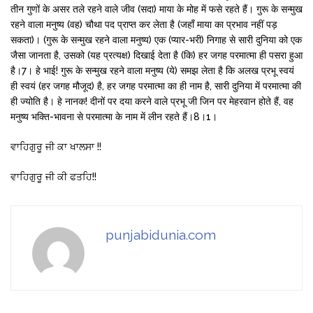
तीन गुणों के असर तले रहने वाले जीव (सदा) माया के मोह में फसे रहते हैं। गुरू के सन्मुख
रहने वाला मनुष्य (वह) चौथा पद प्राप्त कर लेता है (जहाँ माया का प्रभाव नहीं पड़
सकता)। (गुरू के सन्मुख रहने वाला मनुष्य) एक (प्यार-भरी) निगाह से सारी दुनिया को एक
जैसा जानता है, उसको (यह प्रत्यक्ष) दिखाई देता है (कि) हर जगह परमात्मा ही पसरा हुआ
है।7। हे भाई! गुरू के सन्मुख रहने वाला मनुष्य (ये) समझ लेता है कि अलख प्रभू स्वयं
ही स्वयं (हर जगह मौजूद) है, हर जगह परमात्मा का ही नाम है, सारी दुनिया में परमात्मा की
ही ज्योति है। हे नानक! दीनों पर दया करने वाले प्रभू जी जिन पर मेहरवान होते हैं, वह
मनुष्य भक्ति-भावना से परमात्मा के नाम में लीन रहते हैं।8।1।
ਵਾਹਿਗੁਰੂ ਜੀ ਕਾ ਖਾਲਸਾ !!
ਵਾਹਿਗੁਰੂ ਜੀ ਕੀ ਫਤਹਿ!!
punjabidunia.com