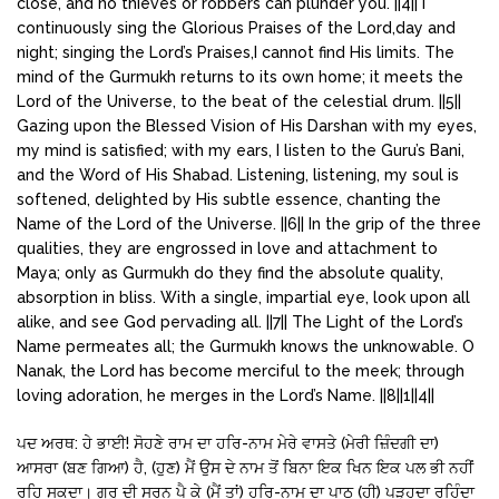
close, and no thieves or robbers can plunder you. ||4|| I
continuously sing the Glorious Praises of the Lord,day and
night; singing the Lord’s Praises,I cannot find His limits. The
mind of the Gurmukh returns to its own home; it meets the
Lord of the Universe, to the beat of the celestial drum. ||5||
Gazing upon the Blessed Vision of His Darshan with my eyes,
my mind is satisfied; with my ears, I listen to the Guru’s Bani,
and the Word of His Shabad. Listening, listening, my soul is
softened, delighted by His subtle essence, chanting the
Name of the Lord of the Universe. ||6|| In the grip of the three
qualities, they are engrossed in love and attachment to
Maya; only as Gurmukh do they find the absolute quality,
absorption in bliss. With a single, impartial eye, look upon all
alike, and see God pervading all. ||7|| The Light of the Lord’s
Name permeates all; the Gurmukh knows the unknowable. O
Nanak, the Lord has become merciful to the meek; through
loving adoration, he merges in the Lord’s Name. ||8||1||4||
ਪਦ ਅਰਥ: ਹੇ ਭਾਈ! ਸੋਹਣੇ ਰਾਮ ਦਾ ਹਰਿ-ਨਾਮ ਮੇਰੇ ਵਾਸਤੇ (ਮੇਰੀ ਜ਼ਿੰਦਗੀ ਦਾ)
ਆਸਰਾ (ਬਣ ਗਿਆ) ਹੈ, (ਹੁਣ) ਮੈਂ ਉਸ ਦੇ ਨਾਮ ਤੋਂ ਬਿਨਾ ਇਕ ਖਿਨ ਇਕ ਪਲ ਭੀ ਨਹੀਂ
ਰਹਿ ਸਕਦਾ। ਗੁਰੂ ਦੀ ਸਰਨ ਪੈ ਕੇ (ਮੈਂ ਤਾਂ) ਹਰਿ-ਨਾਮ ਦਾ ਪਾਠ (ਹੀ) ਪੜ੍ਹਦਾ ਰਹਿੰਦਾ