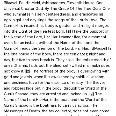
Bilaaval, Fourth Mehl, Ashtapadees, Eleventh House: One
Universal Creator God. By The Grace Of The True Guru: One
who eliminates his self-centeredness, and eradicates his
ego, night and day sings the songs of the Lord’s Love. The
Gurmukh is inspired, his body is golden, and his light merges
into the Light of the Fearless Lord. ||1|| I take the Support of
the Name of the Lord, Har, Har. I cannot live, for a moment,
even for an instant, without the Name of the Lord; the
Gurmukh reads the Sermon of the Lord, Har, Har. ||1||Pause|| In
the one house of the body, there are ten gates; night and
day, the five thieves break in. They steal the entire wealth of
one’s Dharmic faith, but the blind, self-willed manmukh does
not know it. ||2|| The fortress of the body is overflowing with
gold and jewels; when it is awakened by spiritual wisdom,
one enshrines love for the essence of reality. The thieves
and robbers hide out in the body; through the Word of the
Guru’s Shabad, they are arrested and locked up. ||3|| The
Name of the Lord,Har,Har, is the boat, and the Word of the
Guru’s Shabad is the boatman, to carry us across. The
Messenger of Death, the tax collector, does not even come