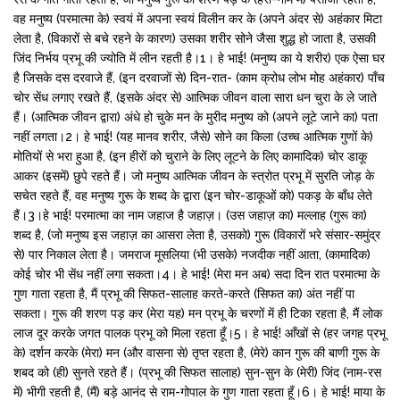
वह मनुष्य (परमात्मा के) स्वयं में अपना स्वयं विलीन कर के (अपने अंदर से) अहंकार मिटा
लेता है, (विकारों से बचे रहने के कारण) उसका शरीर सोने जैसा शुद्ध हो जाता है, उसकी
जिंद निर्भय प्रभू की ज्योति में लीन रहती है।1। हे भाई! (मनुष्य का ये शरीर) एक ऐसा घर
है जिसके दस दरवाजे हैं, (इन दरवाजों से) दिन-रात- (काम क्रोध लोभ मोह अहंकार) पाँच
चोर सेंध लगाए रखते हैं, (इसके अंदर से) आत्मिक जीवन वाला सारा धन चुरा के ले जाते
हैं। (आत्मिक जीवन द्वारा) अंधे हो चुके मन के मुरीद मनुष्य को (अपने लूटे जाने का) पता
नहीं लगता।2। हे भाई! (यह मानव शरीर, जैसे) सोने का किला (उच्च आत्मिक गुणों के)
मोतियों से भरा हुआ है, (इन हीरों को चुराने के लिए लूटने के लिए कामादिक) चोर डाकू
आकर (इसमें) छुपे रहते हैं। जो मनुष्य आत्मिक जीवन के स्त्रोत प्रभू में सुरति जोड़ के
सचेत रहते हैं, वह मनुष्य गुरू के शब्द के द्वारा (इन चोर-डाकूओं को) पकड़ के बाँध लेते
हैं।3।हे भाई! परमात्मा का नाम जहाज है जहाज़। (उस जहाज़ का) मल्लाह (गुरू का)
शब्द है, (जो मनुष्य इस जहाज़ का आसरा लेता है, उसको) गुरू (विकारों भरे संसार-समुंद्र
से) पार निकाल लेता है। जमराज मूसलिया (भी उसके) नजदीक नहीं आता, (कामादिक)
कोई चोर भी सेंध नहीं लगा सकता।4। हे भाई! (मेरा मन अब) सदा दिन रात परमात्मा के
गुण गाता रहता है, मैं प्रभू की सिफत-सालाह करते-करते (सिफत का) अंत नहीं पा
सकता। गुरू की शरण पड़ कर (मेरा यह) मन प्रभू के चरणों में ही टिका रहता है, मैं लोक
लाज दूर करके जगत पालक प्रभू को मिला रहता हूँ।5। हे भाई! आँखों से (हर जगह प्रभू
के) दर्शन करके (मेरा) मन (और वासना से) तृप्त रहता है, (मेरे) कान गुरू की बाणी गुरू के
शबद को (ही) सुनते रहते हैं। (प्रभू की सिफत सालाह) सुन-सुन के (मेरी) जिंद (नाम-रस
में) भीगी रहती है, (मैं) बड़े आनंद से राम-गोपाल के गुण गाता रहता हूँ।6। हे भाई! माया के