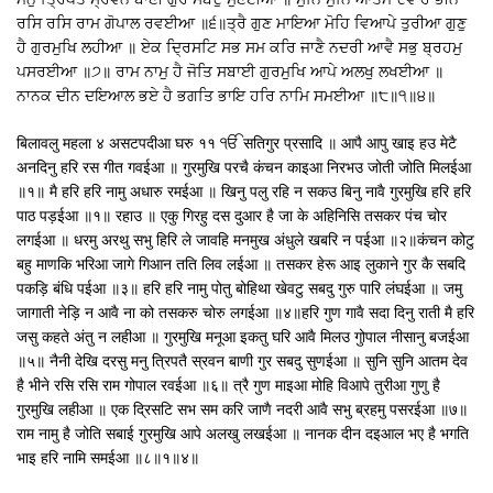
ਰਸਿ ਰਸਿ ਰਾਮ ਗੋਪਾਲ ਰਵਈਆ ॥੬॥ਤ੍ਰੈ ਗੁਣ ਮਾਇਆ ਮੋਹਿ ਵਿਆਪੇ ਤੁਰੀਆ ਗੁਣੁ
ਹੈ ਗੁਰਮੁਖਿ ਲਹੀਆ ॥ ਏਕ ਦ੍ਰਿਸਟਿ ਸਭ ਸਮ ਕਰਿ ਜਾਣੈ ਨਦਰੀ ਆਵੈ ਸਭੁ ਬ੍ਰਹਮੁ
ਪਸਰਈਆ ॥੭॥ ਰਾਮ ਨਾਮੁ ਹੈ ਜੋਤਿ ਸਬਾਈ ਗੁਰਮੁਖਿ ਆਪੇ ਅਲਖੁ ਲਖਈਆ ॥
ਨਾਨਕ ਦੀਨ ਦਇਆਲ ਭਏ ਹੈ ਭਗਤਿ ਭਾਇ ਹਰਿ ਨਾਮਿ ਸਮਈਆ ॥੮॥੧॥੪॥
बिलावलु महला ४ असटपदीआ घरु ११ ੴ सतिगुर प्रसादि ॥ आपै आपु खाइ हउ मेटै
अनदिनु हरि रस गीत गवईआ ॥ गुरमुखि परचै कंचन काइआ निरभउ जोती जोति मिलईआ
॥१॥ मै हरि हरि नामु अधारु रमईआ ॥ खिनु पलु रहि न सकउ बिनु नावै गुरमुखि हरि हरि
पाठ पड़ईआ ॥१॥ रहाउ ॥ एकु गिरहु दस दुआर है जा के अहिनिसि तसकर पंच चोर
लगईआ ॥ धरमु अरथु सभु हिरि ले जावहि मनमुख अंधुले खबरि न पईआ ॥२॥कंचन कोटु
बहु माणकि भरिआ जागे गिआन तति लिव लईआ ॥ तसकर हेरू आइ लुकाने गुर कै सबदि
पकड़ि बंधि पईआ ॥३॥ हरि हरि नामु पोतु बोहिथा खेवटु सबदु गुरु पारि लंघईआ ॥ जमु
जागाती नेड़ि न आवै ना को तसकरु चोरु लगईआ ॥४॥हरि गुण गावै सदा दिनु राती मै हरि
जसु कहते अंतु न लहीआ ॥ गुरमुखि मनूआ इकतु घरि आवै मिलउ गुोपाल नीसानु बजईआ
॥५॥ नैनी देखि दरसु मनु त्रिपतै स्रवन बाणी गुर सबदु सुणईआ ॥ सुनि सुनि आतम देव
है भीने रसि रसि राम गोपाल रवईआ ॥६॥ त्रै गुण माइआ मोहि विआपे तुरीआ गुणु है
गुरमुखि लहीआ ॥ एक द्रिसटि सभ सम करि जाणै नदरी आवै सभु ब्रहमु पसरईआ ॥७॥
राम नामु है जोति सबाई गुरमुखि आपे अलखु लखईआ ॥ नानक दीन दइआल भए है भगति
भाइ हरि नामि समईआ ॥८॥१॥४॥