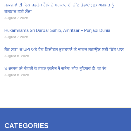
ਮੁਲਾਜ਼ਮਾਂ ਦੀ ਰਿਕਾਰਡਤੋੜ ਰੈਲੀ ਨੇ ਸਰਕਾਰ ਦੀ ਨੀਂਦ ਉਡਾਈ; 27 ਅਗਸਤ ਨੂੰ
ਗੱਲਬਾਤ ਲਈ ਸੱਦਾ
August 7, 2026
Hukamnama Sri Darbar Sahib, Amritsar – Punjabi Dunia
August 7, 2026
ਲੋਕ ਸਭਾ ‘ਚ UPI ਅਤੇ ਹੋਰ ਡਿਜ਼ੀਟਲ ਭੁਗਤਾਨਾਂ ‘ਤੇ ਚਾਰਜ ਲਗਾਉਣ ਲਈ ਬਿੱਲ ਪਾਸ
August 6, 2026
8 अगस्त को मोहाली के होटल एंकरेज में सजेगा “तीज मुटियारां दी” का रंग
August 6, 2026
CATEGORIES