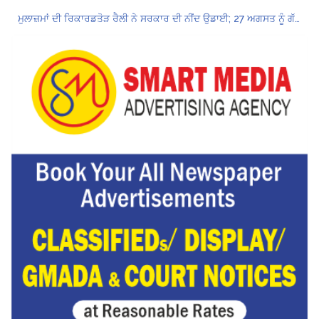
ਮੁਲਾਜ਼ਮਾਂ ਦੀ ਰਿਕਾਰਡਤੋੜ ਰੈਲੀ ਨੇ ਸਰਕਾਰ ਦੀ ਨੀਂਦ ਉਡਾਈ; 27 ਅਗਸਤ ਨੂੰ ਗੱਲਬਾਤ ਲਈ ਸੱਦਾ
Hukamnama Sri Darbar Sahib, Amritsar – Punjabi Dunia
ਲੋਕ ਸਭਾ ‘ਚ UPI ਅਤੇ ਹੋਰ ਡਿਜ਼ੀਟਲ ਭੁਗਤਾਨਾਂ ‘ਤੇ ਚਾਰਜ ਲਗਾਉਣ ਲਈ ਬਿੱਲ ਪਾਸ
8 अगस्त को मोहाली के होटल एंकरेज में सजेगा “तीज मुटियारां दी” का रंग
ਜਿਨਸੀ ਸ਼ੋਸ਼ਣ ਮਾਮਲੇ ‘ਚ ਤਹਿਲਕਾ ਮੈਗਜ਼ੀਨ ਦੇ ਸਾਬਕਾ ਸੰਪਾਦਕ ਤਰੁਣ ਤੇਜਪਾਲ ਨੂੰ 10 ਸਾਲ ਦੀ ਕੈਦ
ਪੰਜਾਬ ਪੁਲਿਸ ਪੈਨਸ਼ਨਰ ਐਸੋਸੀਏਸ਼ਨ ਦੇ ਹਜ਼ਾਰਾਂ ਮੈਂਬਰਾਂ ਨੇ ਮਹਾਂ ਰੈਲੀ ਵਿੱਚ ਭਰੀ ਹਾਜ਼ਰੀ
ਮੁਲਾਜ਼ਮਾਂ ਦੀ ਰਿਕਾਰਡਤੋੜ ਰੈਲੀ ਨੇ ਸਰਕਾਰ ਦੀ ਨੀਂਦ ਉਡਾਈ; 27 ਅਗਸਤ ਨੂੰ ਗੱਲਬਾਤ ਲਈ ਸੱਦਾ