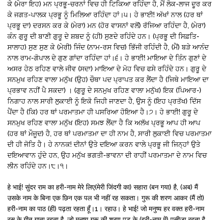
ਕੇ (ਮੇਰਾ ਇਹ) ਮਨ ਪ੍ਰਭੂ-ਚਰਨਾਂ ਵਿਚ ਹੀ ਟਿਕਿਆ ਰਹਿੰਦਾ ਹੈ, ਮੈਂ ਲੋਕ-ਲਾਜ ਦੂਰ ਕਰ
ਕੇ ਜਗਤ-ਪਾਲਕ ਪ੍ਰਭੂ ਨੂੰ ਮਿਲਿਆ ਰਹਿੰਦਾ ਹਾਂ।੫। ਹੇ ਭਾਈ! ਅੱਖਾਂ ਨਾਲ (ਹਰ ਥਾਂ
ਪ੍ਰਭੂ ਦਾ) ਦਰਸਨ ਕਰ ਕੇ (ਮੇਰਾ) ਮਨ (ਹੋਰ ਵਾਸਨਾਂ ਵਲੋਂ) ਰੱਜਿਆ ਰਹਿੰਦਾ ਹੈ, (ਮੇਰਾ)
ਕੰਨ ਗੁਰੂ ਦੀ ਬਾਣੀ ਗੁਰੂ ਦੇ ਸ਼ਬਦ ਨੂੰ (ਹੀ) ਸੁਣਦੇ ਰਹਿੰਦੇ ਹਨ। (ਪ੍ਰਭੂ ਦੀ ਸਿਫ਼ਤਿ-
ਸਾਲਾਹ) ਸੁਣ ਸੁਣ ਕੇ (ਮੇਰੀ) ਜਿੰਦ (ਨਾਮ-ਰਸ ਵਿਚ) ਭਿੱਜੀ ਰਹਿੰਦੀ ਹੈ, (ਮੈਂ) ਬੜੇ ਆਨੰਦ
ਨਾਲ ਰਾਮ-ਗੋਪਾਲ ਦੇ ਗੁਣ ਗਾਂਦਾ ਰਹਿੰਦਾ ਹਾਂ।੬। ਹੇ ਭਾਈ! ਮਾਇਆ ਦੇ ਤਿੰਨ ਗੁਣਾਂ ਦੇ
ਅਸਰ ਹੇਠ ਰਹਿਣ ਵਾਲੇ ਜੀਵ (ਸਦਾ) ਮਾਇਆ ਦੇ ਮੋਹ ਵਿਚ ਫਸੇ ਰਹਿੰਦੇ ਹਨ। ਗੁਰੂ ਦੇ
ਸਨਮੁਖ ਰਹਿਣ ਵਾਲਾ ਮਨੁੱਖ (ਉਹ) ਚੌਥਾ ਪਦ ਪ੍ਰਾਪਤ ਕਰ ਲੈਂਦਾ ਹੈ (ਜਿਥੇ ਮਾਇਆ ਦਾ
ਪ੍ਰਭਾਵ ਨਹੀਂ ਪੈ ਸਕਦਾ) । (ਗੁਰੂ ਦੇ ਸਨਮੁਖ ਰਹਿਣ ਵਾਲਾ ਮਨੁੱਖ) ਇਕ (ਪਿਆਰ-)
ਨਿਗਾਹ ਨਾਲ ਸਾਰੀ ਲੁਕਾਈ ਨੂੰ ਇਕੋ ਜਿਹੀ ਜਾਣਦਾ ਹੈ, ਉਸ ਨੂੰ (ਇਹ ਪ੍ਰਤੱਖ) ਦਿੱਸ
ਪੈਂਦਾ ਹੈ (ਕਿ) ਹਰ ਥਾਂ ਪਰਮਾਤਮਾ ਹੀ ਪਸਰਿਆ ਹੋਇਆ ਹੈ।੭। ਹੇ ਭਾਈ! ਗੁਰੂ ਦੇ
ਸਨਮੁਖ ਰਹਿਣ ਵਾਲਾ ਮਨੁੱਖ (ਇਹ) ਸਮਝ ਲੈਂਦਾ ਹੈ ਕਿ ਅਲੱਖ ਪ੍ਰਭੂ ਆਪ ਹੀ ਆਪ
(ਹਰ ਥਾਂ ਮੌਜੂਦ) ਹੈ, ਹਰ ਥਾਂ ਪਰਮਾਤਮਾ ਦਾ ਹੀ ਨਾਮ ਹੈ, ਸਾਰੀ ਲੁਕਾਈ ਵਿਚ ਪਰਮਾਤਮਾ
ਦੀ ਹੀ ਜੋਤਿ ਹੈ। ਹੇ ਨਾਨਕ! ਦੀਨਾਂ ਉਤੇ ਦਇਆ ਕਰਨ ਵਾਲੇ ਪ੍ਰਭੂ ਜੀ ਜਿਨ੍ਹਾਂ ਉਤੇ
ਦਇਆਵਾਨ ਹੁੰਦੇ ਹਨ, ਉਹ ਮਨੁੱਖ ਭਗਤੀ-ਭਾਵਨਾ ਦੀ ਰਾਹੀਂ ਪਰਮਾਤਮਾ ਦੇ ਨਾਮ ਵਿਚ
ਲੀਨ ਰਹਿੰਦੇ ਹਨ।੮।੧।
हे भाई! सुंदर राम का हरी-नाम मेरे लिए(मेरी जिंदगी का) सहारा (बन गया) है, (अब) मैं
उसके नाम के बिना एक छिन एक पल भी नहीं रह सकता। गुरू की शरण आकर (मैं तो)
हरी-नाम का पाठ (ही) पढ़ता रहता हूँ।1। रहाउ। हे भाई! जो मनुष्य हर वक्त हरी-नाम
रस के गीत गाता रहता है, जो मनुष्य गुरू की शरण पड़ के (हरी-नाम में) पसीजा रहता है,