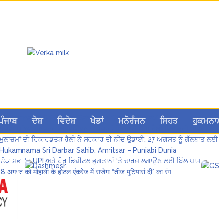
Hukamnama Sri Darbar Sahib, Amritsar – Punjabi Dunia
ਪੰਜਾਬ
ਦੇਸ਼
ਵਿਦੇਸ਼
ਖੇਡਾਂ
ਮਨੋਰੰਜਨ
ਸਿਹਤ
ਹੁਕਮਨਾ
ਪੰਜਾਬ ਪੁਲਿਸ ਪੈਨਸ਼ਨਰ ਐਸੋਸੀਏਸ਼ਨ ਦੇ ਹਜ਼ਾਰਾਂ ਮੈਂਬਰਾਂ ਨੇ ਮਹਾਂ ਰੈਲੀ ਵਿੱਚ ਭਰੀ ਹਾਜ਼ਰੀ
ਮੁਲਾਜ਼ਮਾਂ ਦੀ ਰਿਕਾਰਡਤੋੜ ਰੈਲੀ ਨੇ ਸਰਕਾਰ ਦੀ ਨੀਂਦ ਉਡਾਈ; 27 ਅਗਸਤ ਨੂੰ ਗੱਲਬਾਤ ਲਈ 
Hukamnama Sri Darbar Sahib, Amritsar – Punjabi Dunia
ਲੋਕ ਸਭਾ ‘ਚ UPI ਅਤੇ ਹੋਰ ਡਿਜ਼ੀਟਲ ਭੁਗਤਾਨਾਂ ‘ਤੇ ਚਾਰਜ ਲਗਾਉਣ ਲਈ ਬਿੱਲ ਪਾਸ
8 अगस्त को मोहाली के होटल एंकरेज में सजेगा “तीज मुटियारां दी” का रंग