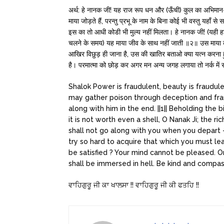
अर्थ: हे नानक जी! यह राज रूप धन और (ऊँची) कुल का अभिमान
माया जोड़ते हैं, परन्तु प्रभू के नाम के बिना कोई भी वस्तु यहाँ 
इस का तो आधी कोडी भी मुल्य नहीं मिलता। हे नानक जी! (यही हाल 
चलने के समय) यह माया जीव के साथ नहीं जाती ॥२॥ उस माया क
आखिर विछुड़ ही जाना है, उस की खातिर बताओ क्या यत्न करना हुआ
है। परमात्मा को छोड़ कर अगर मन अन्य जगह लगाया तो नर्क में
Shalok Power is fraudulent, beauty is fraudule
may gather poison through deception and fraud
along with him in the end. ||1|| Beholding the 
it is not worth even a shell, O Nanak Ji; the ri
shall not go along with you when you depart 
try so hard to acquire that which you must le
be satisfied ? Your mind cannot be pleased. 
shall be immersed in hell. Be kind and compassi
ਵਾਹਿਗੁਰੂ ਜੀ ਕਾ ਖਾਲਸਾ !! ਵਾਹਿਗੁਰੂ ਜੀ ਕੀ ਫਤਹਿ !!