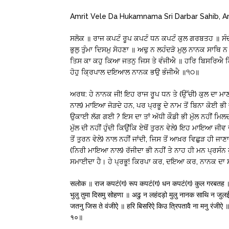
Amrit Vele Da Hukamnama Sri Darbar Sahib, A
ਸਲੋਕ ॥ ਰਾਜ ਕਪਟੰ ਰੂਪ ਕਪਟੰ ਧਨ ਕਪਟੰ ਕੁਲ ਗਰਬਤਹ ॥ ਸੰਚੰ
ਭੁਲੁ ਤੁੰਮਾ ਦਿਸਮੁ ਸੋਹਣਾ ॥ ਅਢੁ ਨ ਲਹੰਦੜੋ ਮੁਲੁ ਨਾਨਕ ਸ
ਤਿਸ ਕਾ ਕਹੁ ਕਿਆ ਜਤਨੁ ਜਿਸ ਤੇ ਵੰਜੀਐ ॥ ਹਰਿ ਬਿਸਰਿਐ ਕਿ
ਹੋਹੁ ਕ੍ਰਿਪਾਲ ਦਇਆਲ ਨਾਨਕ ਭਉ ਭੰਜੀਐ ॥੧੦॥
ਅਰਥ: ਹੇ ਨਾਨਕ ਜੀ! ਇਹ ਰਾਜ ਰੂਪ ਧਨ ਤੇ (ਉੱਚੀ) ਕੁਲ ਦਾ ਮਾਣ
ਨਾਲ) ਮਾਇਆ ਜੋੜਦੇ ਹਨ, ਪਰ ਪ੍ਰਭੂ ਦੇ ਨਾਮ ਤੋਂ ਬਿਨਾ ਕੋਈ ਭੀ ਚੀ
ਉਕਾਈ ਲੱਗ ਗਈ ? ਇਸ ਦਾ ਤਾਂ ਅੱਧੀ ਕੌਡੀ ਭੀ ਮੁੱਲ ਨਹੀਂ ਮਿਲਦ
ਮੁੱਲ ਦੀ ਨਹੀਂ ਹੁੰਦੀ ਕਿਉਂਕਿ ਏਥੋਂ ਤੁਰਨ ਵੇਲੇ) ਇਹ ਮਾਇਆ ਜ
ਤੋਂ ਤੁਰਨ ਵੇਲੇ) ਨਾਲ ਨਹੀਂ ਜਾਂਦੀ, ਜਿਸ ਤੋਂ ਆਖ਼ਰ ਵਿਛੁੜ ਹੀ ਜ
(ਨਿਰੀ ਮਾਇਆ ਨਾਲ) ਰੱਜੀਦਾ ਭੀ ਨਹੀਂ ਤੇ ਨਾਹ ਹੀ ਮਨ ਪ੍ਰਸੰਨ ਹ
ਸਮਾਈਦਾ ਹੈ। ਹੇ ਪ੍ਰਭੂ! ਕਿਰਪਾ ਕਰ, ਦਇਆ ਕਰ, ਨਾਨਕ ਦਾ
सलोक ॥ राज कपटं(ग) रूप कपटं(ग) धन कपटं(ग) कुल गरबतह ॥ स
भुलु तुमा दिसमु सोहणा ॥ अढु न लहंदड़ो मुलु नानक साथि न
जतनु जिस ते वंजीऐ ॥ हरि बिसरिऐ किउ त्रिपतावै ना मनु रंजी
१०॥