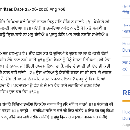
ਪੰਜਾ
mritsar, Date 24-06-2026 Ang 708
ਵਿੱਚ
ਤਿ ਬਿਖਿਆ ਛਲੰ ਛਿਦ੍ਰੰ ਨਾਨਕ ਬਿਨੁ ਹਰਿ ਸੰਗਿ ਨ ਚਾਲਤੇ ॥੧॥ ਪੇਖੰਦੜੋ ਕੀ
ਮੁਲਾ
ਾਥਿ ਨ ਜੁਲਈ ਮਾਇਆ ॥੨॥ ਪਉੜੀ ॥ ਚਲਦਿਆ ਨਾਲਿ ਨ ਚਲੈ ਸੋ ਕਿਉ ਸੰਜੀਐ ॥
ਅਗਸ
ਉ ਤ੍ਰਿਪਤਾਵੈ ਨਾ ਮਨੁ ਰੰਜੀਐ ॥ ਪ੍ਰਭੂ ਛੋਡਿ ਅਨ ਲਾਗੈ ਨਰਕਿ ਸਮੰਜੀਐ ॥
Huk
Dun
-ਸਭ ਛਲ-ਰੂਪ ਹੈ। ਜੀਵ ਛਲ ਕਰ ਕੇ ਦੂਜਿਆਂ ਤੇ ਦੂਸ਼ਣ ਲਾ ਲਾ ਕੇ (ਕਈ ਢੰਗਾਂ
ਜ਼ ਏਥੋਂ ਨਾਲ ਨਹੀਂ ਜਾਂਦੀ ॥੧॥ ਤੁੰਮਾ ਵੇਖਣ ਨੂੰ ਮੈਨੂੰ ਸੋਹਣਾ ਦਿੱਸਿਆ। ਕੀ ਇਹ
ਲੋਕ 
ਾ। ਹੇ ਨਾਨਕ ਜੀ! (ਇਹੀ ਹਾਲ ਮਾਇਆ ਦਾ ਹੈ, ਜੀਵ ਦੇ ਭਾ ਦੀ ਤਾਂ ਇਹ ਭੀ ਕੌਡੀ
ਲਈ 
ੀਵ ਦੇ ਨਾਲ ਨਹੀਂ ਜਾਂਦੀ ॥੨॥ ਉਸ ਮਾਇਆ ਨੂੰ ਇਕੱਠੀ ਕਰਨ ਦਾ ਕੀ ਲਾਭ, ਜੋ (ਜਗਤ
ਾਣਾ ਹੈ, ਉਸ ਦੀ ਖ਼ਾਤਰ ਦੱਸੋ ਕੀਹ ਜਤਨ ਕਰਨਾ ਹੋਇਆ ? ਪ੍ਰਭੂ ਨੂੰ ਵਿਸਾਰਿਆਂ
ੁੰਦਾ ਹੈ। ਪਰਮਾਤਮਾ ਨੂੰ ਛੱਡ ਕੇ ਜੇ ਮਨ ਹੋਰ ਪਾਸੇ ਲਗਾਇਆਂ ਨਰਕ ਵਿੱਚ
R
 ਸਹਿਮ ਦੂਰ ਕਰ ਦੇਹ ॥੧੦॥
ंचंति बिखिआ छलं(ग) छिद्रं(ग) नानक बिनु हरि संगि न चालते ॥१॥ पेखंदड़ो की
 जुलई माइआ ॥२॥ पउड़ी ॥ चलदिआ नालि न चलै सो किउ संजीऐ ॥ तिस का कहु किआ
Huk
ऐ ॥ प्रभू छोडि अन लागै नरकि समंजीऐ ॥ होहु क्रिपाल दइआल नानक भउ भंजीऐ ॥
Dun
Augu