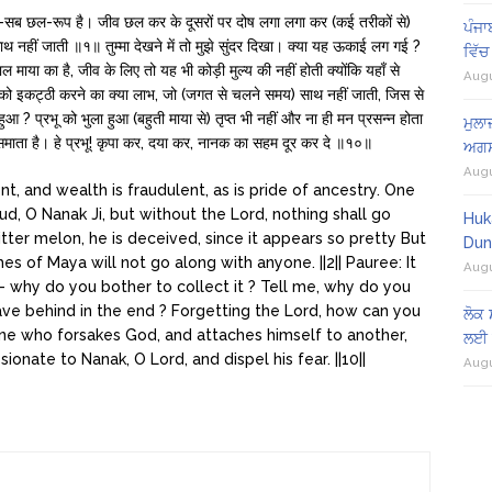
-सब छल-रूप है। जीव छल कर के दूसरों पर दोष लगा लगा कर (कई तरीकों से)
ਪੰਜਾ
से साथ नहीं जाती ॥१॥ तुम्मा देखने में तो मुझे सुंदर दिखा। क्या यह ऊकाई लग गई ?
ਵਿੱਚ
माया का है, जीव के लिए तो यह भी कोड़ी मुल्य की नहीं होती क्योंकि यहाँ से
Augu
ो इकट्ठी करने का क्या लाभ, जो (जगत से चलने समय) साथ नहीं जाती, जिस से
 ? प्रभू को भुला हुआ (बहुती माया से) तृप्त भी नहीं और ना ही मन प्रसन्न होता
ਮੁਲਾ
 समाता है। हे प्रभू! कृपा कर, दया कर, नानक का सहम दूर कर दे ॥१०॥
ਅਗਸ
Augu
nt, and wealth is fraudulent, as is pride of ancestry. One
, O Nanak Ji, but without the Lord, nothing shall go
Huk
bitter melon, he is deceived, since it appears so pretty But
Dun
ches of Maya will not go along with anyone. ||2|| Pauree: It
Augu
– why do you bother to collect it ? Tell me, why do you
ave behind in the end ? Forgetting the Lord, how can you
ਲੋਕ 
One who forsakes God, and attaches himself to another,
ਲਈ 
onate to Nanak, O Lord, and dispel his fear. ||10||
Augu