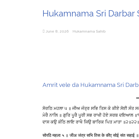
Hukamnama Sri Darbar Sa
June 8, 2026
Hukamnama Sahib
Amrit vele da Hukamnama Sri Darbar
ਸੋਰਠਿ ਮਹਲਾ ੫ ॥ ਜੀਅ ਜੰਤ੍ਰ ਸਭਿ ਤਿਸ ਕੇ ਕੀਏ ਸੋਈ ਸੰਤ 
ਮੇਰੈ ਨਾਲਿ ॥ ਗੁਰਿ ਪੂਰੈ ਪੂਰੀ ਸਭ ਰਾਖੀ ਹੋਏ ਸਰਬ ਦਇਆਲ 
ਦਾਸ ਕਉ ਕੰਠਿ ਲਾਇ ਰਾਖੈ ਜਿਉ ਬਾਰਿਕ ਪਿਤ ਮਾਤਾ ॥੨॥੨
सोरठि महला ५ ॥ जीअ जंत्र सभि तिस के कीए सोई संत सहाई ॥ अपु