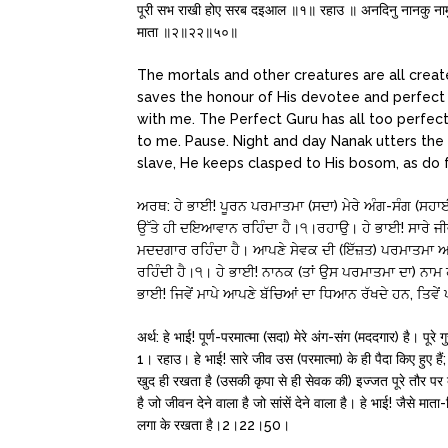
पूरी सभ राखी होए सरब दइआल ॥१॥ रहाउ ॥ अनदिनु नानकु नामु
माता ॥२॥२२॥५०॥
The mortals and other creatures are all creat
saves the honour of His devotee and perfect
with me. The Perfect Guru has all too perfe
to me. Pause. Night and day Nanak utters the 
slave, He keeps clasped to His bosom, as do 
ਅਰਥ: ਹੇ ਭਾਈ! ਪੂਰਨ ਪਰਮਾਤਮਾ (ਸਦਾ) ਮੇਰੇ ਅੰਗ-ਸੰਗ (ਸਹਾਈ) ਹੈ
ਉੱਤੇ ਹੀ ਦਇਆਵਾਨ ਰਹਿੰਦਾ ਹੈ।੧।ਰਹਾਉ। ਹੇ ਭਾਈ! ਸਾਰੇ ਜੀਵ
ਮਦਦਗਾਰ ਰਹਿੰਦਾ ਹੈ। ਆਪਣੇ ਸੇਵਕ ਦੀ (ਇੱਜ਼ਤ) ਪਰਮਾਤਮਾ ਆਪ 
ਰਹਿੰਦੀ ਹੈ।੧। ਹੇ ਭਾਈ! ਨਾਨਕ (ਤਾਂ ਉਸ ਪਰਮਾਤਮਾ ਦਾ) ਨਾਮ ਹਰ
ਭਾਈ! ਜਿਵੇਂ ਮਾਪੇ ਆਪਣੇ ਬੱਚਿਆਂ ਦਾ ਧਿਆਨ ਰੱਖਦੇ ਹਨ, ਤਿਵ
अर्थ: हे भाई! पूर्ण-परमात्मा (सदा) मेरे अंग-संग (मददगार) है। पूर
1। रहाउ। हे भाई! सारे जीव उस (परमात्मा) के ही पैदा किए हुए ह
खुद ही रखता है (उसकी कृपा से ही सेवक की) इज्जत पूरे तौर पर
है जो जीवन देने वाला है जो सांसें देने वाला है। हे भाई! जैसे मात
लगा के रखता है।2।22।50।