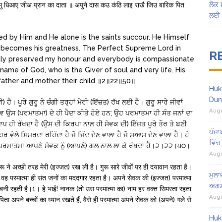
ਲੋਕ 
 धिआए जीअ प्रान का दाता ॥ अपुने दास कउ कंठि लाइ राखै जिउ बारिक पित
ਲਈ 
ed by Him and He alone is the saints succour. He Himself
 becomes his greatness. The Perfect Supreme Lord in
R
ctly preserved my honour and everybody is compassionate
name of God, who is the Giver of soul and very life. His
father and mother their child ॥2॥22॥50॥
Huk
Dun
। ਪੂਰੇ ਗੁਰੂ ਨੇ ਚੰਗੀ ਤਰ੍ਹਾਂ ਮੇਰੀ (ਇੱਜ਼ਤ) ਰੱਖ ਲਈ ਹੈ। ਗੁਰੂ ਸਾਰੇ ਜੀਵਾਂ
Augu
 ਉਸ (ਪਰਮਾਤਮਾ) ਦੇ ਹੀ ਪੈਦਾ ਕੀਤੇ ਹੋਏ ਹਨ; ਉਹ ਪਰਮਾਤਮਾ ਹੀ ਸੰਤ ਜਨਾਂ ਦਾ
ਹੀ ਰੱਖਦਾ ਹੈ (ਉਸ ਦੀ ਕਿਰਪਾ ਨਾਲ ਹੀ ਸੇਵਕ ਦੀ) ਇੱਜ਼ਤ ਪੂਰੇ ਤੌਰ ਤੇ ਬਣੀ
ਪੰਜਾ
 ਵੇਲੇ ਸਿਮਰਦਾ ਰਹਿੰਦਾ ਹੈ ਜੋ ਜਿੰਦ ਦੇਣ ਵਾਲਾ ਹੈ ਜੋ ਸੁਆਸ ਦੇਣ ਵਾਲਾ ਹੈ। ਹੇ
ਵਿੱਚ
ੇਂ ਪਰਮਾਤਮਾ ਆਪਣੇ ਸੇਵਕ ਨੂੰ (ਆਪਣੇ) ਗਲ ਨਾਲ ਲਾ ਕੇ ਰੱਖਦਾ ਹੈ।੨।੨੨।੫੦।
Augu
े गुरू ने अच्छी तरह मेरी (इज्जत) रख ली है। गुरू सारे जीवों पर ही दयावान रहता है।
ਮੁਲਾ
ैं; वह परमात्मा ही संत जनों का मददगार रहता है। अपने सेवक की (इज्जत) परमात्मा
ਅਗਸ
 बनी रहती है।1। हे भाई! नानक (तो उस परमात्मा का) नाम हर वक्त सिमरता रहता
Augu
ा-पिता अपने बच्चों का ध्यान रखते हैं, वैसे ही परमात्मा अपने सेवक को (अपने) गले से
Huk