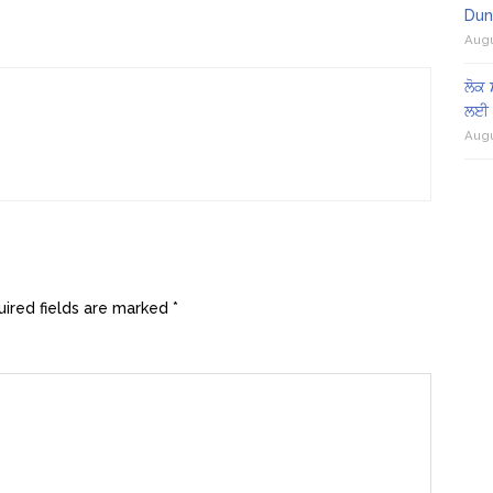
Dun
Augu
ਲੋਕ 
ਲਈ 
Augu
ired fields are marked
*