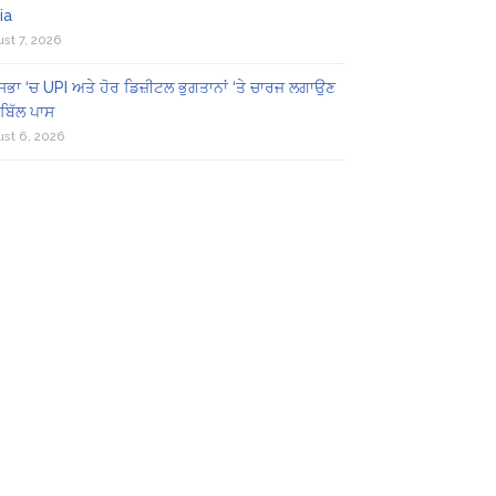
ia
st 7, 2026
ਸਭਾ ‘ਚ UPI ਅਤੇ ਹੋਰ ਡਿਜ਼ੀਟਲ ਭੁਗਤਾਨਾਂ ‘ਤੇ ਚਾਰਜ ਲਗਾਉਣ
ਬਿੱਲ ਪਾਸ
st 6, 2026