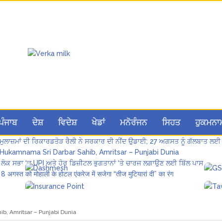
Hukamnama Sri Darbar Sahib, Amritsar – Punjabi Dunia
ਪੰਜਾਬ
ਦੇਸ਼
ਵਿਦੇਸ਼
ਖੇਡਾਂ
ਮਨੋਰੰਜਨ
ਸਿਹਤ
ਹੁਕਮਨਾ
ਪੰਜਾਬ ਪੁਲਿਸ ਪੈਨਸ਼ਨਰ ਐਸੋਸੀਏਸ਼ਨ ਦੇ ਹਜ਼ਾਰਾਂ ਮੈਂਬਰਾਂ ਨੇ ਮਹਾਂ ਰੈਲੀ ਵਿੱਚ ਭਰੀ ਹਾਜ਼ਰੀ
ਮੁਲਾਜ਼ਮਾਂ ਦੀ ਰਿਕਾਰਡਤੋੜ ਰੈਲੀ ਨੇ ਸਰਕਾਰ ਦੀ ਨੀਂਦ ਉਡਾਈ; 27 ਅਗਸਤ ਨੂੰ ਗੱਲਬਾਤ ਲਈ 
Hukamnama Sri Darbar Sahib, Amritsar – Punjabi Dunia
ਲੋਕ ਸਭਾ ‘ਚ UPI ਅਤੇ ਹੋਰ ਡਿਜ਼ੀਟਲ ਭੁਗਤਾਨਾਂ ‘ਤੇ ਚਾਰਜ ਲਗਾਉਣ ਲਈ ਬਿੱਲ ਪਾਸ
8 अगस्त को मोहाली के होटल एंकरेज में सजेगा “तीज मुटियारां दी” का रंग
b, Amritsar – Punjabi Dunia