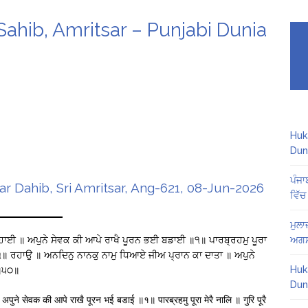
hib, Amritsar – Punjabi Dunia
Huk
Dun
ਪੰਜਾ
 Dahib, Sri Amritsar, Ang-621, 08-Jun-2026
ਵਿੱਚ
ਮੁਲਾ
ਸਹਾਈ ॥ ਅਪੁਨੇ ਸੇਵਕ ਕੀ ਆਪੇ ਰਾਖੈ ਪੂਰਨ ਭਈ ਬਡਾਈ ॥੧॥ ਪਾਰਬ੍ਰਹਮੁ ਪੂਰਾ
ਅਗਸ
॥੧॥ ਰਹਾਉ ॥ ਅਨਦਿਨੁ ਨਾਨਕੁ ਨਾਮੁ ਧਿਆਏ ਜੀਅ ਪ੍ਰਾਨ ਕਾ ਦਾਤਾ ॥ ਅਪੁਨੇ
Huk
੨॥੫੦॥
Dun
ने सेवक की आपे राखै पूरन भई बडाई ॥१॥ पारब्रहमु पूरा मेरै नालि ॥ गुरि पूरै