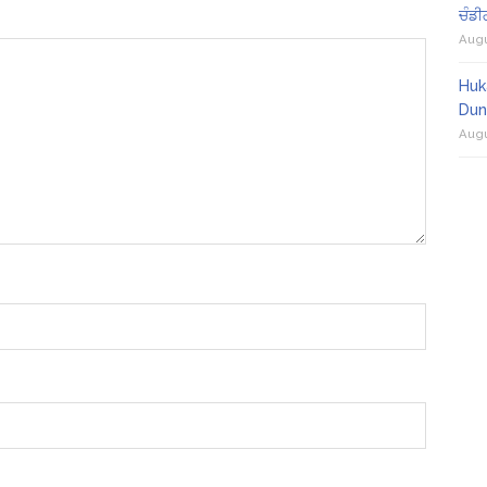
ਚੰਡੀ
Augu
Huk
Dun
Augu