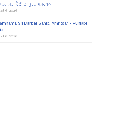
ਗੜ੍ਹ ਮਹਾਂ ਰੈਲੀ ਦਾ ਪੂਰਨ ਸਮਰਥਨ
st 6, 2026
amnama Sri Darbar Sahib, Amritsar – Punjabi
ia
st 6, 2026