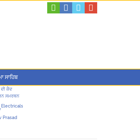
ਮਾ ਸਾਹਿਬ
 ਦੀ ਕੈਦ
 ਪੂਰਨ ਸਮਰਥਨ
ਾ