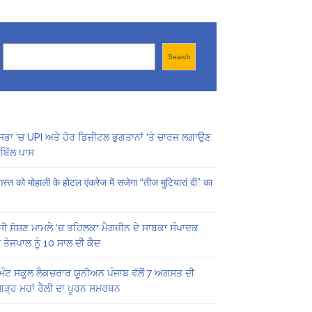
Search
Search
ਸਭਾ ‘ਚ UPI ਅਤੇ ਹੋਰ ਡਿਜ਼ੀਟਲ ਭੁਗਤਾਨਾਂ ‘ਤੇ ਚਾਰਜ ਲਗਾਉਣ
ਬਿੱਲ ਪਾਸ
स्त को मोहाली के होटल एंकरेज में सजेगा “तीज मुटियारां दी” का
ੀ ਸ਼ੋਸ਼ਣ ਮਾਮਲੇ ‘ਚ ਤਹਿਲਕਾ ਮੈਗਜ਼ੀਨ ਦੇ ਸਾਬਕਾ ਸੰਪਾਦਕ
 ਤੇਜਪਾਲ ਨੂੰ 10 ਸਾਲ ਦੀ ਕੈਦ
ਿੰਟ ਸਕੂਲ ਲੈਕਚਰਾਰ ਯੂਨੀਅਨ ਪੰਜਾਬ ਵੱਲੋਂ 7 ਅਗਸਤ ਦੀ
ਗੜ੍ਹ ਮਹਾਂ ਰੈਲੀ ਦਾ ਪੂਰਨ ਸਮਰਥਨ