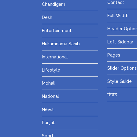
Contact
Chandigarh
Full Width
Desh
Header Optio
Entertainment
Left Sidebar
Hukamnama Sahib
Pages
International
Slider Options
Lifestyle
Style Guide
Mohali
ਸਿਹਤ
National
News
Punjab
Sports