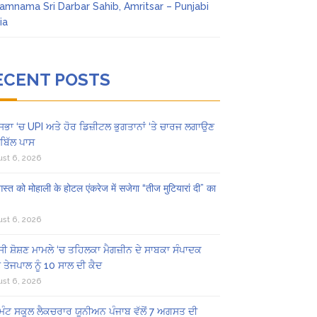
amnama Sri Darbar Sahib, Amritsar – Punjabi
ia
ECENT POSTS
ਸਭਾ ‘ਚ UPI ਅਤੇ ਹੋਰ ਡਿਜ਼ੀਟਲ ਭੁਗਤਾਨਾਂ ‘ਤੇ ਚਾਰਜ ਲਗਾਉਣ
ਬਿੱਲ ਪਾਸ
st 6, 2026
स्त को मोहाली के होटल एंकरेज में सजेगा “तीज मुटियारां दी” का
st 6, 2026
ੀ ਸ਼ੋਸ਼ਣ ਮਾਮਲੇ ‘ਚ ਤਹਿਲਕਾ ਮੈਗਜ਼ੀਨ ਦੇ ਸਾਬਕਾ ਸੰਪਾਦਕ
 ਤੇਜਪਾਲ ਨੂੰ 10 ਸਾਲ ਦੀ ਕੈਦ
st 6, 2026
ਿੰਟ ਸਕੂਲ ਲੈਕਚਰਾਰ ਯੂਨੀਅਨ ਪੰਜਾਬ ਵੱਲੋਂ 7 ਅਗਸਤ ਦੀ