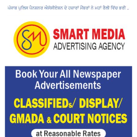
ਪੰਜਾਬ ਪੁਲਿਸ ਪੈਨਸ਼ਨਰ ਐਸੋਸੀਏਸ਼ਨ ਦੇ ਹਜ਼ਾਰਾਂ ਮੈਂਬਰਾਂ ਨੇ ਮਹਾਂ ਰੈਲੀ ਵਿੱਚ ਭਰੀ ਹਾਜ਼ਰੀ
ਮੁਲਾਜ਼ਮਾਂ ਦੀ ਰਿਕਾਰਡਤੋੜ ਰੈਲੀ ਨੇ ਸਰਕਾਰ ਦੀ ਨੀਂਦ ਉਡਾਈ; 27 ਅਗਸਤ ਨੂੰ ਗੱਲਬਾਤ ਲਈ ਸੱਦਾ
Hukamnama Sri Darbar Sahib, Amritsar – Punjabi Dunia
ਲੋਕ ਸਭਾ ‘ਚ UPI ਅਤੇ ਹੋਰ ਡਿਜ਼ੀਟਲ ਭੁਗਤਾਨਾਂ ‘ਤੇ ਚਾਰਜ ਲਗਾਉਣ ਲਈ ਬਿੱਲ ਪਾਸ
8 अगस्त को मोहाली के होटल एंकरेज में सजेगा “तीज मुटियारां दी” का रंग
Hukamnama Sri Darbar Sahib, Amritsar – Punjabi Dunia