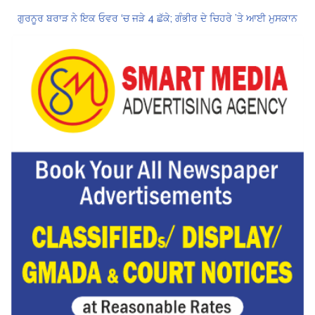
ਗੁਰਨੂਰ ਬਰਾੜ ਨੇ ਇਕ ਓਵਰ ‘ਚ ਜੜੇ 4 ਛੱਕੇ; ਗੰਭੀਰ ਦੇ ਚਿਹਰੇ ’ਤੇ ਆਈ ਮੁਸਕਾਨ
ਕੇਂਦਰ ਦਾ ਸਪੱਸ਼ਟੀਕਰਨ: UPI ਸੇਵਾਵਾਂ, ਆਮ ਲੋਕਾਂ ਲਈ ਮੁਫ਼ਤ ਜਾਰੀ ਰਹਿਣਗੀਆਂ, ਵਪਾਰੀਆਂ ਲਈ ਮਾਮੂਲੀ ਫੀਸ!
Hukamnama Sri Darbar Sahib, Amritsar – Punjabi Dunia
CM ਮਾਨ ਨੇ 866 ਨੌਜਵਾਨਾਂ ਨੂੰ ਸਰਕਾਰੀ ਨੌਕਰੀਆਂ ਦੇ ਨਿਯੁਕਤੀ ਪੱਤਰ ਸੌਂਪੇ
ਮੁੱਖ ਮੰਤਰੀ ਮਾਨ ਨੇ ਜਗਤਾਰ ਸਿੰਘ ਹਵਾਰਾ ਨੂੰ 10 ਦਿਨਾਂ ਦੀ ਪੈਰੋਲ ਦੇਣ ਲਈ ਰਾਜਪਾਲ ਨੂੰ ਲਿਖਿਆ ਪੱਤਰ
ਸ੍ਰੀਲੰਕਾ ਟੈਸਟ ਸੀਰੀਜ਼: ਸਰਫ਼ਰਾਜ਼ ਖਾਨ ਹੋ ਸਕਦੇ ਹਨ ਸਾਈ ਸੁਦਰਸ਼ਨ ਦੇ ਬਦਲ