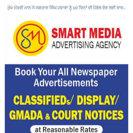
ਮੁੱਖ ਮੰਤਰੀ ਮਾਨ ਨੇ ਜਗਤਾਰ ਸਿੰਘ ਹਵਾਰਾ ਨੂੰ 10 ਦਿਨਾਂ ਦੀ ਪੈਰੋਲ ਦੇਣ ਲਈ ਰਾਜਪਾਲ ਨੂੰ ਲਿਖਿਆ ਪੱਤਰ
Hukamnama Sri Darbar Sahib, Amritsar – Punjabi Dunia
ਪੰਜਾਬ ਪੁਲਿਸ ਪੈਨਸ਼ਨਰ ਐਸੋਸੀਏਸ਼ਨ ਦੇ ਹਜ਼ਾਰਾਂ ਮੈਂਬਰਾਂ ਨੇ ਮਹਾਂ ਰੈਲੀ ਵਿੱਚ ਭਰੀ ਹਾਜ਼ਰੀ
ਮੁਲਾਜ਼ਮਾਂ ਦੀ ਰਿਕਾਰਡਤੋੜ ਰੈਲੀ ਨੇ ਸਰਕਾਰ ਦੀ ਨੀਂਦ ਉਡਾਈ; 27 ਅਗਸਤ ਨੂੰ ਗੱਲਬਾਤ ਲਈ ਸੱਦਾ
Hukamnama Sri Darbar Sahib, Amritsar – Punjabi Dunia
CM ਮਾਨ ਨੇ 866 ਨੌਜਵਾਨਾਂ ਨੂੰ ਸਰਕਾਰੀ ਨੌਕਰੀਆਂ ਦੇ ਨਿਯੁਕਤੀ ਪੱਤਰ ਸੌਂਪੇ