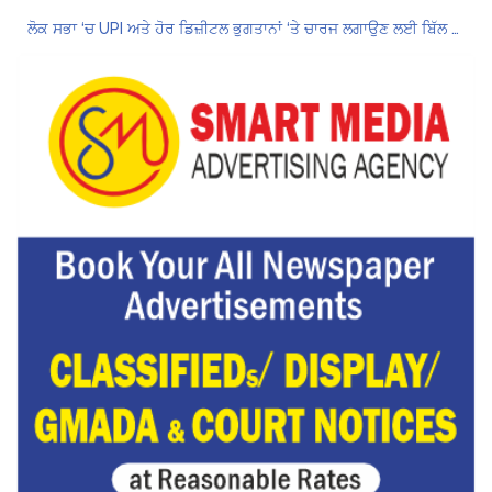
ਲੋਕ ਸਭਾ ‘ਚ UPI ਅਤੇ ਹੋਰ ਡਿਜ਼ੀਟਲ ਭੁਗਤਾਨਾਂ ‘ਤੇ ਚਾਰਜ ਲਗਾਉਣ ਲਈ ਬਿੱਲ ਪਾਸ
8 अगस्त को मोहाली के होटल एंकरेज में सजेगा “तीज मुटियारां दी” का रंग
ਜਿਨਸੀ ਸ਼ੋਸ਼ਣ ਮਾਮਲੇ ‘ਚ ਤਹਿਲਕਾ ਮੈਗਜ਼ੀਨ ਦੇ ਸਾਬਕਾ ਸੰਪਾਦਕ ਤਰੁਣ ਤੇਜਪਾਲ ਨੂੰ 10 ਸਾਲ ਦੀ ਕੈਦ
ਗੌਰਮਿੰਟ ਸਕੂਲ ਲੈਕਚਰਾਰ ਯੂਨੀਅਨ ਪੰਜਾਬ ਵੱਲੋਂ 7 ਅਗਸਤ ਦੀ ਚੰਡੀਗੜ੍ਹ ਮਹਾਂ ਰੈਲੀ ਦਾ ਪੂਰਨ ਸਮਰਥਨ
Hukamnama Sri Darbar Sahib, Amritsar – Punjabi Dunia
Hukamnama Sri Darbar Sahib, Amritsar – Punjabi Dunia