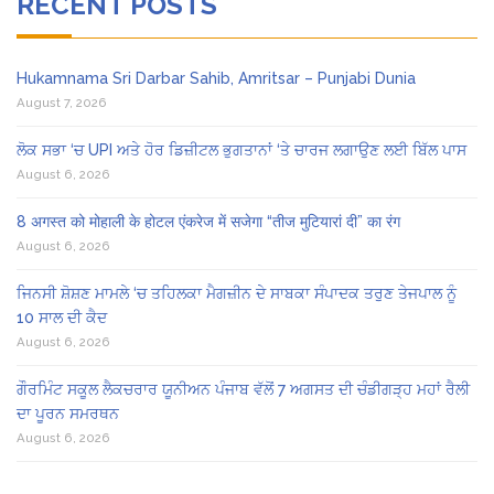
RECENT POSTS
Hukamnama Sri Darbar Sahib, Amritsar – Punjabi Dunia
August 7, 2026
ਲੋਕ ਸਭਾ ‘ਚ UPI ਅਤੇ ਹੋਰ ਡਿਜ਼ੀਟਲ ਭੁਗਤਾਨਾਂ ‘ਤੇ ਚਾਰਜ ਲਗਾਉਣ ਲਈ ਬਿੱਲ ਪਾਸ
August 6, 2026
8 अगस्त को मोहाली के होटल एंकरेज में सजेगा “तीज मुटियारां दी” का रंग
August 6, 2026
ਜਿਨਸੀ ਸ਼ੋਸ਼ਣ ਮਾਮਲੇ ‘ਚ ਤਹਿਲਕਾ ਮੈਗਜ਼ੀਨ ਦੇ ਸਾਬਕਾ ਸੰਪਾਦਕ ਤਰੁਣ ਤੇਜਪਾਲ ਨੂੰ
10 ਸਾਲ ਦੀ ਕੈਦ
August 6, 2026
ਗੌਰਮਿੰਟ ਸਕੂਲ ਲੈਕਚਰਾਰ ਯੂਨੀਅਨ ਪੰਜਾਬ ਵੱਲੋਂ 7 ਅਗਸਤ ਦੀ ਚੰਡੀਗੜ੍ਹ ਮਹਾਂ ਰੈਲੀ
ਦਾ ਪੂਰਨ ਸਮਰਥਨ
August 6, 2026