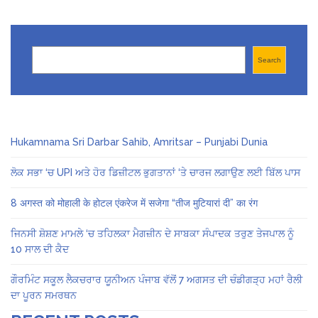
Search
Search
Hukamnama Sri Darbar Sahib, Amritsar – Punjabi Dunia
ਲੋਕ ਸਭਾ ‘ਚ UPI ਅਤੇ ਹੋਰ ਡਿਜ਼ੀਟਲ ਭੁਗਤਾਨਾਂ ‘ਤੇ ਚਾਰਜ ਲਗਾਉਣ ਲਈ ਬਿੱਲ ਪਾਸ
8 अगस्त को मोहाली के होटल एंकरेज में सजेगा “तीज मुटियारां दी” का रंग
ਜਿਨਸੀ ਸ਼ੋਸ਼ਣ ਮਾਮਲੇ ‘ਚ ਤਹਿਲਕਾ ਮੈਗਜ਼ੀਨ ਦੇ ਸਾਬਕਾ ਸੰਪਾਦਕ ਤਰੁਣ ਤੇਜਪਾਲ ਨੂੰ
10 ਸਾਲ ਦੀ ਕੈਦ
ਗੌਰਮਿੰਟ ਸਕੂਲ ਲੈਕਚਰਾਰ ਯੂਨੀਅਨ ਪੰਜਾਬ ਵੱਲੋਂ 7 ਅਗਸਤ ਦੀ ਚੰਡੀਗੜ੍ਹ ਮਹਾਂ ਰੈਲੀ
ਦਾ ਪੂਰਨ ਸਮਰਥਨ