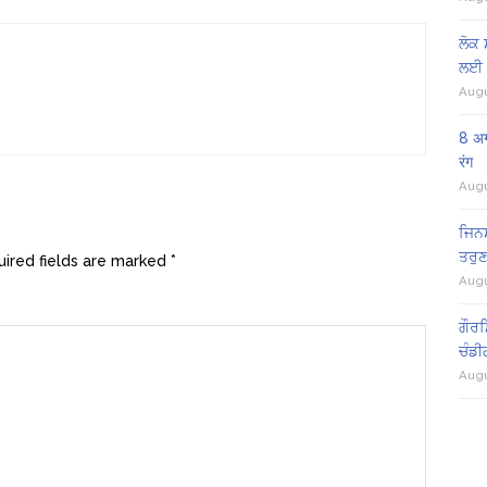
ਲੋਕ 
ਲਈ 
Augu
8 अग
रंग
Augu
ਜਿਨਸ
ਤਰੁਣ
ired fields are marked
*
Augu
ਗੌਰਮ
ਚੰਡੀ
Augu