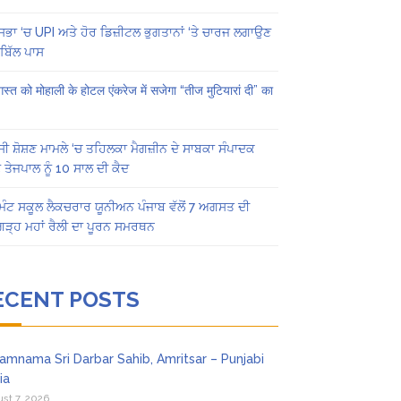
ਸਭਾ ‘ਚ UPI ਅਤੇ ਹੋਰ ਡਿਜ਼ੀਟਲ ਭੁਗਤਾਨਾਂ ‘ਤੇ ਚਾਰਜ ਲਗਾਉਣ
ਬਿੱਲ ਪਾਸ
स्त को मोहाली के होटल एंकरेज में सजेगा “तीज मुटियारां दी” का
ੀ ਸ਼ੋਸ਼ਣ ਮਾਮਲੇ ‘ਚ ਤਹਿਲਕਾ ਮੈਗਜ਼ੀਨ ਦੇ ਸਾਬਕਾ ਸੰਪਾਦਕ
 ਤੇਜਪਾਲ ਨੂੰ 10 ਸਾਲ ਦੀ ਕੈਦ
ਿੰਟ ਸਕੂਲ ਲੈਕਚਰਾਰ ਯੂਨੀਅਨ ਪੰਜਾਬ ਵੱਲੋਂ 7 ਅਗਸਤ ਦੀ
ਗੜ੍ਹ ਮਹਾਂ ਰੈਲੀ ਦਾ ਪੂਰਨ ਸਮਰਥਨ
ECENT POSTS
amnama Sri Darbar Sahib, Amritsar – Punjabi
ia
st 7, 2026