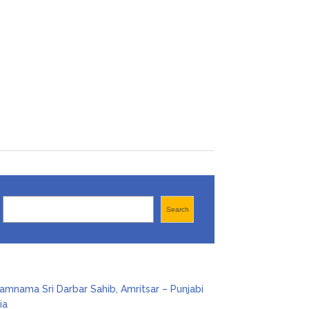
Search
Search
amnama Sri Darbar Sahib, Amritsar – Punjabi
ia