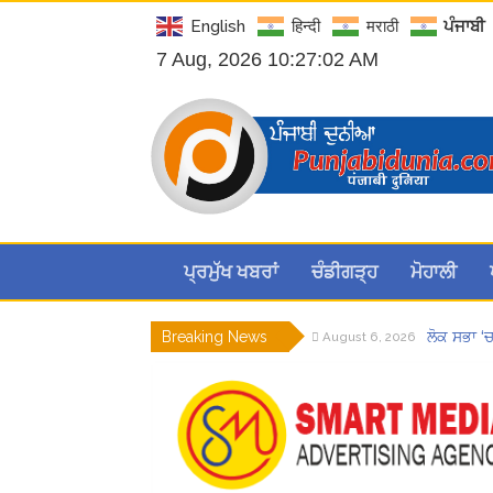
English
हिन्दी
मराठी
ਪੰਜਾਬੀ
7 Aug, 2026 10:27:03 AM
ਪ੍ਰਮੁੱਖ ਖਬਰਾਂ
ਚੰਡੀਗੜ੍ਹ
ਮੋਹਾਲੀ
Breaking News
ਲੋਕ ਸਭਾ ‘
August 6, 2026
8 अगस्त को 
August 6, 2026
ਜਿਨਸੀ ਸ਼ੋਸ
August 6, 2026
ਗੌਰਮਿੰਟ ਸ
August 6, 2026
Hukamnam
August 6, 2026
Hukamnama
August 7, 2026