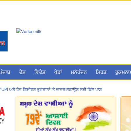
ਪੰਜਾਬ
ਦੇਸ਼
ਵਿਦੇਸ਼
ਖੇਡਾਂ
ਮਨੋਰੰਜਨ
ਸਿਹਤ
ਹੁਕਮਨਾ
ਚ UPI ਅਤੇ ਹੋਰ ਡਿਜ਼ੀਟਲ ਭੁਗਤਾਨਾਂ ‘ਤੇ ਚਾਰਜ ਲਗਾਉਣ ਲਈ ਬਿੱਲ ਪਾਸ
मोहाली के होटल एंकरेज में सजेगा “तीज मुटियारां दी” का रंग
਼ਣ ਮਾਮਲੇ ‘ਚ ਤਹਿਲਕਾ ਮੈਗਜ਼ੀਨ ਦੇ ਸਾਬਕਾ ਸੰਪਾਦਕ ਤਰੁਣ ਤੇਜਪਾਲ ਨੂੰ 10 ਸਾਲ ਦੀ ਕੈਦ
ਕੂਲ ਲੈਕਚਰਾਰ ਯੂਨੀਅਨ ਪੰਜਾਬ ਵੱਲੋਂ 7 ਅਗਸਤ ਦੀ ਚੰਡੀਗੜ੍ਹ ਮਹਾਂ ਰੈਲੀ ਦਾ ਪੂਰਨ ਸਮਰਥਨ
a Sri Darbar Sahib, Amritsar – Punjabi Dunia
 Sri Darbar Sahib, Amritsar – Punjabi Dunia