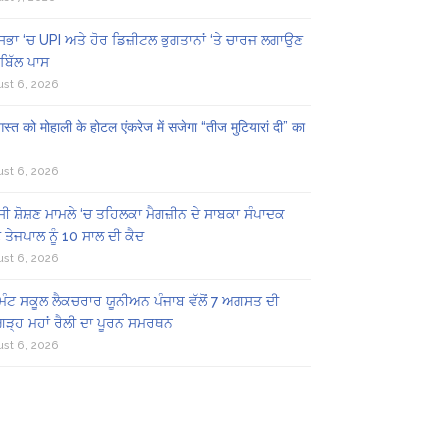
ਸਭਾ ‘ਚ UPI ਅਤੇ ਹੋਰ ਡਿਜ਼ੀਟਲ ਭੁਗਤਾਨਾਂ ‘ਤੇ ਚਾਰਜ ਲਗਾਉਣ
ਬਿੱਲ ਪਾਸ
st 6, 2026
स्त को मोहाली के होटल एंकरेज में सजेगा “तीज मुटियारां दी” का
st 6, 2026
ੀ ਸ਼ੋਸ਼ਣ ਮਾਮਲੇ ‘ਚ ਤਹਿਲਕਾ ਮੈਗਜ਼ੀਨ ਦੇ ਸਾਬਕਾ ਸੰਪਾਦਕ
 ਤੇਜਪਾਲ ਨੂੰ 10 ਸਾਲ ਦੀ ਕੈਦ
st 6, 2026
ਿੰਟ ਸਕੂਲ ਲੈਕਚਰਾਰ ਯੂਨੀਅਨ ਪੰਜਾਬ ਵੱਲੋਂ 7 ਅਗਸਤ ਦੀ
ਗੜ੍ਹ ਮਹਾਂ ਰੈਲੀ ਦਾ ਪੂਰਨ ਸਮਰਥਨ
st 6, 2026