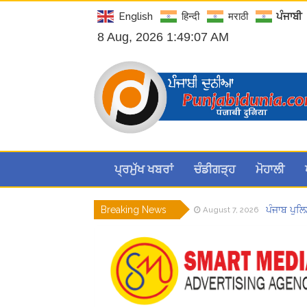
English
हिन्दी
मराठी
ਪੰਜਾਬੀ
8 Aug, 2026 1:49:08 AM
ਪ੍ਰਮੁੱਖ ਖਬਰਾਂ
ਚੰਡੀਗੜ੍ਹ
ਮੋਹਾਲੀ
Breaking News
ਪੰਜਾਬ ਪੁਲਿ
August 7, 2026
ਮੁਲਾਜ਼ਮਾਂ
August 7, 2026
Hukamnam
August 7, 2026
ਲੋਕ ਸਭਾ ‘
August 6, 2026
8 अगस्त को 
August 6, 2026
Hukamnam
August 8, 2026