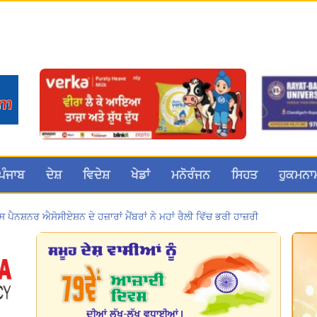
ਪੰਜਾਬ
ਦੇਸ਼
ਵਿਦੇਸ਼
ਖੇਡਾਂ
ਮਨੋਰੰਜਨ
ਸਿਹਤ
ਹੁਕਮਨਾ
ਸ ਪੈਨਸ਼ਨਰ ਐਸੋਸੀਏਸ਼ਨ ਦੇ ਹਜ਼ਾਰਾਂ ਮੈਂਬਰਾਂ ਨੇ ਮਹਾਂ ਰੈਲੀ ਵਿੱਚ ਭਰੀ ਹਾਜ਼ਰੀ
 ਦੀ ਰਿਕਾਰਡਤੋੜ ਰੈਲੀ ਨੇ ਸਰਕਾਰ ਦੀ ਨੀਂਦ ਉਡਾਈ; 27 ਅਗਸਤ ਨੂੰ ਗੱਲਬਾਤ ਲਈ ਸੱਦਾ
a Sri Darbar Sahib, Amritsar – Punjabi Dunia
ਚ UPI ਅਤੇ ਹੋਰ ਡਿਜ਼ੀਟਲ ਭੁਗਤਾਨਾਂ ‘ਤੇ ਚਾਰਜ ਲਗਾਉਣ ਲਈ ਬਿੱਲ ਪਾਸ
मोहाली के होटल एंकरेज में सजेगा “तीज मुटियारां दी” का रंग
a Sri Darbar Sahib, Amritsar – Punjabi Dunia