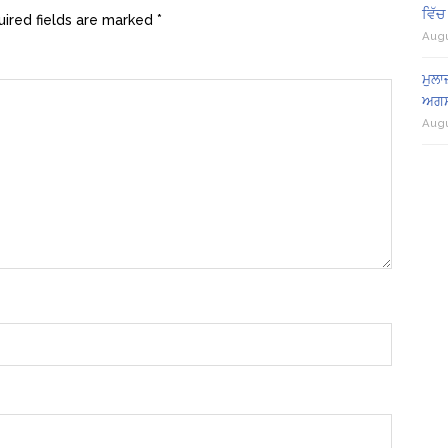
ਵਿੱਚ
ired fields are marked
*
Augu
ਮੁਲਾ
ਅਗਸ
Augu