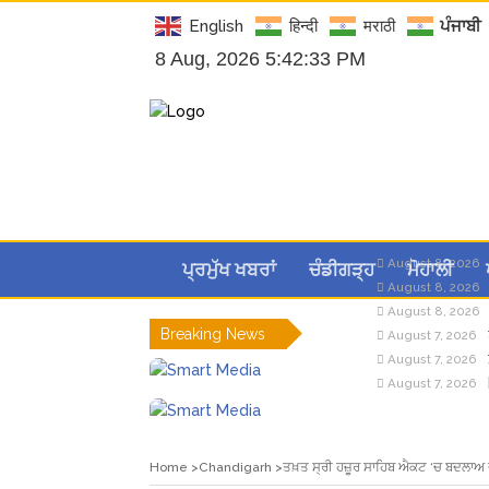
English
हिन्दी
मराठी
ਪੰਜਾਬੀ
8 Aug, 2026 5:42:34 PM
August 8, 2026
ਪ੍ਰਮੁੱਖ ਖਬਰਾਂ
ਚੰਡੀਗੜ੍ਹ
ਮੋਹਾਲੀ
August 8, 2026
August 8, 2026
Breaking News
August 7, 2026
August 7, 2026
August 7, 2026
Home
Chandigarh
ਤਖ਼ਤ ਸ੍ਰੀ ਹਜ਼ੂਰ ਸਾਹਿਬ ਐਕਟ ‘ਚ ਬਦਲਾਅ ਦਾ