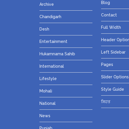
Blog
Archive
Contact
Chandigarh
Full Width
Desh
Header Optio
Entertainment
Left Sidebar
Hukamnama Sahib
Pages
International
Slider Options
Lifestyle
Style Guide
Mohali
ਸਿਹਤ
National
News
Punjab