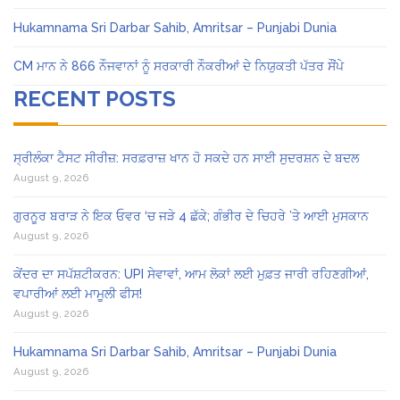
Hukamnama Sri Darbar Sahib, Amritsar – Punjabi Dunia
CM ਮਾਨ ਨੇ 866 ਨੌਜਵਾਨਾਂ ਨੂੰ ਸਰਕਾਰੀ ਨੌਕਰੀਆਂ ਦੇ ਨਿਯੁਕਤੀ ਪੱਤਰ ਸੌਂਪੇ
RECENT POSTS
ਸ੍ਰੀਲੰਕਾ ਟੈਸਟ ਸੀਰੀਜ਼: ਸਰਫ਼ਰਾਜ਼ ਖਾਨ ਹੋ ਸਕਦੇ ਹਨ ਸਾਈ ਸੁਦਰਸ਼ਨ ਦੇ ਬਦਲ
August 9, 2026
ਗੁਰਨੂਰ ਬਰਾੜ ਨੇ ਇਕ ਓਵਰ ‘ਚ ਜੜੇ 4 ਛੱਕੇ; ਗੰਭੀਰ ਦੇ ਚਿਹਰੇ ’ਤੇ ਆਈ ਮੁਸਕਾਨ
August 9, 2026
ਕੇਂਦਰ ਦਾ ਸਪੱਸ਼ਟੀਕਰਨ: UPI ਸੇਵਾਵਾਂ, ਆਮ ਲੋਕਾਂ ਲਈ ਮੁਫ਼ਤ ਜਾਰੀ ਰਹਿਣਗੀਆਂ,
ਵਪਾਰੀਆਂ ਲਈ ਮਾਮੂਲੀ ਫੀਸ!
August 9, 2026
Hukamnama Sri Darbar Sahib, Amritsar – Punjabi Dunia
August 9, 2026