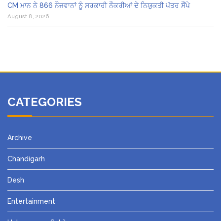
CM ਮਾਨ ਨੇ 866 ਨੌਜਵਾਨਾਂ ਨੂੰ ਸਰਕਾਰੀ ਨੌਕਰੀਆਂ ਦੇ ਨਿਯੁਕਤੀ ਪੱਤਰ ਸੌਂਪੇ
August 8, 2026
CATEGORIES
Archive
Chandigarh
Desh
Entertainment