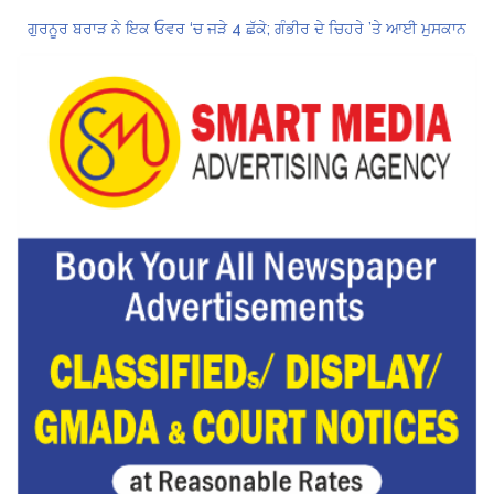
ਗੁਰਨੂਰ ਬਰਾੜ ਨੇ ਇਕ ਓਵਰ ‘ਚ ਜੜੇ 4 ਛੱਕੇ; ਗੰਭੀਰ ਦੇ ਚਿਹਰੇ ’ਤੇ ਆਈ ਮੁਸਕਾਨ
ਕੇਂਦਰ ਦਾ ਸਪੱਸ਼ਟੀਕਰਨ: UPI ਸੇਵਾਵਾਂ, ਆਮ ਲੋਕਾਂ ਲਈ ਮੁਫ਼ਤ ਜਾਰੀ ਰਹਿਣਗੀਆਂ, ਵਪਾਰੀਆਂ ਲਈ ਮਾਮੂਲੀ ਫੀਸ!
Hukamnama Sri Darbar Sahib, Amritsar – Punjabi Dunia
CM ਮਾਨ ਨੇ 866 ਨੌਜਵਾਨਾਂ ਨੂੰ ਸਰਕਾਰੀ ਨੌਕਰੀਆਂ ਦੇ ਨਿਯੁਕਤੀ ਪੱਤਰ ਸੌਂਪੇ
ਮੁੱਖ ਮੰਤਰੀ ਮਾਨ ਨੇ ਜਗਤਾਰ ਸਿੰਘ ਹਵਾਰਾ ਨੂੰ 10 ਦਿਨਾਂ ਦੀ ਪੈਰੋਲ ਦੇਣ ਲਈ ਰਾਜਪਾਲ ਨੂੰ ਲਿਖਿਆ ਪੱਤਰ
ਸ੍ਰੀਲੰਕਾ ਟੈਸਟ ਸੀਰੀਜ਼: ਸਰਫ਼ਰਾਜ਼ ਖਾਨ ਹੋ ਸਕਦੇ ਹਨ ਸਾਈ ਸੁਦਰਸ਼ਨ ਦੇ ਬਦਲ