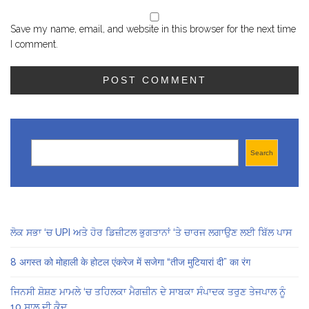
Save my name, email, and website in this browser for the next time
I comment.
Search
Search
ਲੋਕ ਸਭਾ ‘ਚ UPI ਅਤੇ ਹੋਰ ਡਿਜ਼ੀਟਲ ਭੁਗਤਾਨਾਂ ‘ਤੇ ਚਾਰਜ ਲਗਾਉਣ ਲਈ ਬਿੱਲ ਪਾਸ
8 अगस्त को मोहाली के होटल एंकरेज में सजेगा “तीज मुटियारां दी” का रंग
ਜਿਨਸੀ ਸ਼ੋਸ਼ਣ ਮਾਮਲੇ ‘ਚ ਤਹਿਲਕਾ ਮੈਗਜ਼ੀਨ ਦੇ ਸਾਬਕਾ ਸੰਪਾਦਕ ਤਰੁਣ ਤੇਜਪਾਲ ਨੂੰ
10 ਸਾਲ ਦੀ ਕੈਦ