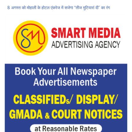
8 अगस्त को मोहाली के होटल एंकरेज में सजेगा “तीज मुटियारां दी” का रंग
ਜਿਨਸੀ ਸ਼ੋਸ਼ਣ ਮਾਮਲੇ ‘ਚ ਤਹਿਲਕਾ ਮੈਗਜ਼ੀਨ ਦੇ ਸਾਬਕਾ ਸੰਪਾਦਕ ਤਰੁਣ ਤੇਜਪਾਲ ਨੂੰ 10 ਸਾਲ ਦੀ ਕੈਦ
ਗੌਰਮਿੰਟ ਸਕੂਲ ਲੈਕਚਰਾਰ ਯੂਨੀਅਨ ਪੰਜਾਬ ਵੱਲੋਂ 7 ਅਗਸਤ ਦੀ ਚੰਡੀਗੜ੍ਹ ਮਹਾਂ ਰੈਲੀ ਦਾ ਪੂਰਨ ਸਮਰਥਨ
Hukamnama Sri Darbar Sahib, Amritsar – Punjabi Dunia
ਨਗਰ ਨਿਗਮ ‘ਚ ਸ਼ਾਮਲ ਇਲਾਕਿਆਂ ਦੇ ਲੋਕ ਬੁਨਿਆਦੀ ਸਹੂਲਤਾਂ ਤੋਂ ਵਾਂਝੇ: ਹਰਦੇਵ ਸਿੰਘ ਉੱਭਾ
ਲੋਕ ਸਭਾ ‘ਚ UPI ਅਤੇ ਹੋਰ ਡਿਜ਼ੀਟਲ ਭੁਗਤਾਨਾਂ ‘ਤੇ ਚਾਰਜ ਲਗਾਉਣ ਲਈ ਬਿੱਲ ਪਾਸ