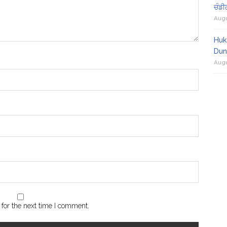
ਚੰਡੀ
Augu
Huk
Dun
Augu
for the next time I comment.