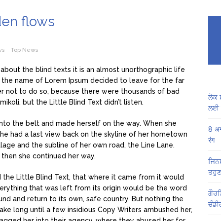
den flows
ws
Top News
about the blind texts it is an almost unorthographic life
y the name of Lorem Ipsum decided to leave for the far
r not to do so, because there were thousands of bad
ਲੋਕ 
li, but the Little Blind Text didn’t listen.
ਲਈ 
l into the belt and made herself on the way. When she
8 अग
s, she had a last view back on the skyline of her hometown
रंग
lage and the subline of her own road, the Line Lane.
, then she continued her way.
ਜਿਨਸ
ਤਰੁਣ
he Little Blind Text, that where it came from it would
rything that was left from its origin would be the word
ਗੌਰਮ
ound and return to its own, safe country. But nothing the
ਚੰਡੀ
take long until a few insidious Copy Writers ambushed her,
agged her into their agency, where they abused her for