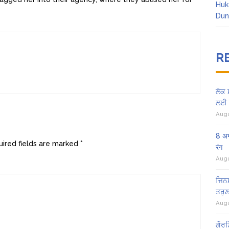
Huk
Dun
R
ਲੋਕ 
ਲਈ 
Augu
8 अग
ired fields are marked
*
रंग
Augu
ਜਿਨਸ
ਤਰੁਣ
Augu
ਗੌਰਮ