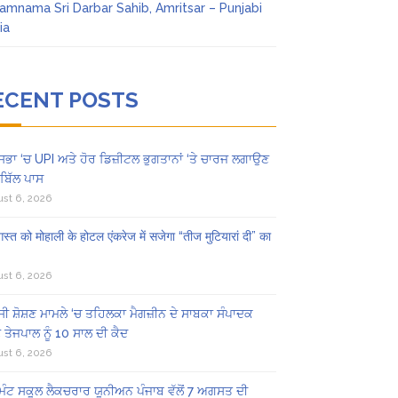
amnama Sri Darbar Sahib, Amritsar – Punjabi
ia
ECENT POSTS
ਸਭਾ ‘ਚ UPI ਅਤੇ ਹੋਰ ਡਿਜ਼ੀਟਲ ਭੁਗਤਾਨਾਂ ‘ਤੇ ਚਾਰਜ ਲਗਾਉਣ
ਬਿੱਲ ਪਾਸ
st 6, 2026
स्त को मोहाली के होटल एंकरेज में सजेगा “तीज मुटियारां दी” का
st 6, 2026
ੀ ਸ਼ੋਸ਼ਣ ਮਾਮਲੇ ‘ਚ ਤਹਿਲਕਾ ਮੈਗਜ਼ੀਨ ਦੇ ਸਾਬਕਾ ਸੰਪਾਦਕ
 ਤੇਜਪਾਲ ਨੂੰ 10 ਸਾਲ ਦੀ ਕੈਦ
st 6, 2026
ਿੰਟ ਸਕੂਲ ਲੈਕਚਰਾਰ ਯੂਨੀਅਨ ਪੰਜਾਬ ਵੱਲੋਂ 7 ਅਗਸਤ ਦੀ