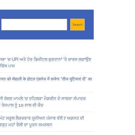
Search
Search
ਸਭਾ ‘ਚ UPI ਅਤੇ ਹੋਰ ਡਿਜ਼ੀਟਲ ਭੁਗਤਾਨਾਂ ‘ਤੇ ਚਾਰਜ ਲਗਾਉਣ
ਬਿੱਲ ਪਾਸ
स्त को मोहाली के होटल एंकरेज में सजेगा “तीज मुटियारां दी” का
ੀ ਸ਼ੋਸ਼ਣ ਮਾਮਲੇ ‘ਚ ਤਹਿਲਕਾ ਮੈਗਜ਼ੀਨ ਦੇ ਸਾਬਕਾ ਸੰਪਾਦਕ
 ਤੇਜਪਾਲ ਨੂੰ 10 ਸਾਲ ਦੀ ਕੈਦ
ਿੰਟ ਸਕੂਲ ਲੈਕਚਰਾਰ ਯੂਨੀਅਨ ਪੰਜਾਬ ਵੱਲੋਂ 7 ਅਗਸਤ ਦੀ
ਗੜ੍ਹ ਮਹਾਂ ਰੈਲੀ ਦਾ ਪੂਰਨ ਸਮਰਥਨ