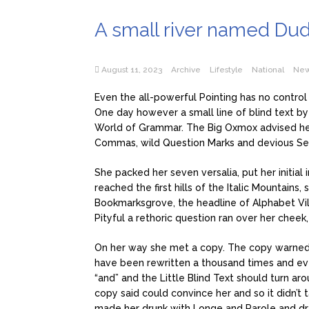
A small river named Du
August 11, 2023
Archive
Lifestyle
National
Ne
Even the all-powerful Pointing has no control 
One day however a small line of blind text b
World of Grammar. The Big Oxmox advised he
Commas, wild Question Marks and devious Semiko
She packed her seven versalia, put her initia
reached the first hills of the Italic Mountain
Bookmarksgrove, the headline of Alphabet Vil
Pityful a rethoric question ran over her cheek
On her way she met a copy. The copy warned t
have been rewritten a thousand times and eve
“and” and the Little Blind Text should turn ar
copy said could convince her and so it didn’t 
made her drunk with Longe and Parole and dr