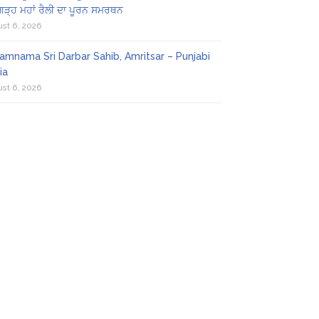
ਗੜ੍ਹ ਮਹਾਂ ਰੈਲੀ ਦਾ ਪੂਰਨ ਸਮਰਥਨ
st 6, 2026
amnama Sri Darbar Sahib, Amritsar – Punjabi
ia
st 6, 2026