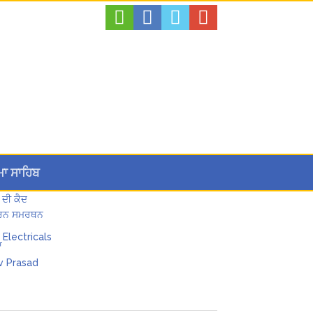
ਮਾ ਸਾਹਿਬ
 ਦੀ ਕੈਦ
 ਪੂਰਨ ਸਮਰਥਨ
ਾ