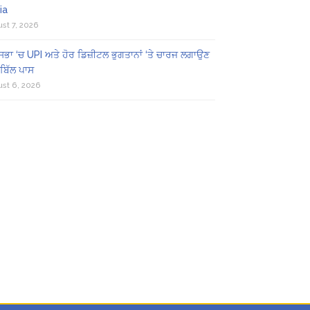
ia
st 7, 2026
ਸਭਾ ‘ਚ UPI ਅਤੇ ਹੋਰ ਡਿਜ਼ੀਟਲ ਭੁਗਤਾਨਾਂ ‘ਤੇ ਚਾਰਜ ਲਗਾਉਣ
ਬਿੱਲ ਪਾਸ
st 6, 2026