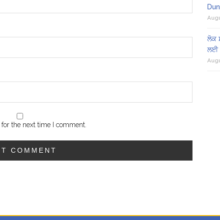
Dun
Augu
ਲੋਕ 
ਲਈ 
Augu
for the next time I comment.