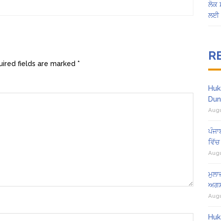
ਲੋਕ 
ਲਈ 
R
ired fields are marked
*
Huk
Dun
Augu
ਪੰਜਾ
ਵਿੱਚ
Augu
ਮੁਲਾ
ਅਗਸ
Augu
Huk