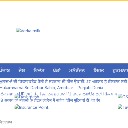
Hukamnama Sri Darbar Sahib, Amritsar – Punjabi Dunia
ਪੰਜਾਬ
ਦੇਸ਼
ਵਿਦੇਸ਼
ਖੇਡਾਂ
ਮਨੋਰੰਜਨ
ਸਿਹਤ
ਹੁਕਮਨਾ
ਪੰਜਾਬ ਪੁਲਿਸ ਪੈਨਸ਼ਨਰ ਐਸੋਸੀਏਸ਼ਨ ਦੇ ਹਜ਼ਾਰਾਂ ਮੈਂਬਰਾਂ ਨੇ ਮਹਾਂ ਰੈਲੀ ਵਿੱਚ ਭਰੀ ਹਾਜ਼ਰੀ
ਮੁਲਾਜ਼ਮਾਂ ਦੀ ਰਿਕਾਰਡਤੋੜ ਰੈਲੀ ਨੇ ਸਰਕਾਰ ਦੀ ਨੀਂਦ ਉਡਾਈ; 27 ਅਗਸਤ ਨੂੰ ਗੱਲਬਾਤ ਲਈ 
Hukamnama Sri Darbar Sahib, Amritsar – Punjabi Dunia
ਲੋਕ ਸਭਾ ‘ਚ UPI ਅਤੇ ਹੋਰ ਡਿਜ਼ੀਟਲ ਭੁਗਤਾਨਾਂ ‘ਤੇ ਚਾਰਜ ਲਗਾਉਣ ਲਈ ਬਿੱਲ ਪਾਸ
8 अगस्त को मोहाली के होटल एंकरेज में सजेगा “तीज मुटियारां दी” का रंग
ਗ੍ਰਿਫਤਾਰ