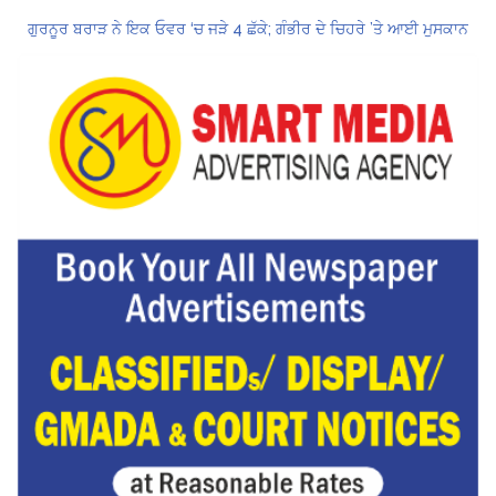
ਗੁਰਨੂਰ ਬਰਾੜ ਨੇ ਇਕ ਓਵਰ ‘ਚ ਜੜੇ 4 ਛੱਕੇ; ਗੰਭੀਰ ਦੇ ਚਿਹਰੇ ’ਤੇ ਆਈ ਮੁਸਕਾਨ
ਕੇਂਦਰ ਦਾ ਸਪੱਸ਼ਟੀਕਰਨ: UPI ਸੇਵਾਵਾਂ, ਆਮ ਲੋਕਾਂ ਲਈ ਮੁਫ਼ਤ ਜਾਰੀ ਰਹਿਣਗੀਆਂ, ਵਪਾਰੀਆਂ ਲਈ ਮਾਮੂਲੀ ਫੀਸ!
Hukamnama Sri Darbar Sahib, Amritsar – Punjabi Dunia
CM ਮਾਨ ਨੇ 866 ਨੌਜਵਾਨਾਂ ਨੂੰ ਸਰਕਾਰੀ ਨੌਕਰੀਆਂ ਦੇ ਨਿਯੁਕਤੀ ਪੱਤਰ ਸੌਂਪੇ
ਮੁੱਖ ਮੰਤਰੀ ਮਾਨ ਨੇ ਜਗਤਾਰ ਸਿੰਘ ਹਵਾਰਾ ਨੂੰ 10 ਦਿਨਾਂ ਦੀ ਪੈਰੋਲ ਦੇਣ ਲਈ ਰਾਜਪਾਲ ਨੂੰ ਲਿਖਿਆ ਪੱਤਰ
ਸ੍ਰੀਲੰਕਾ ਟੈਸਟ ਸੀਰੀਜ਼: ਸਰਫ਼ਰਾਜ਼ ਖਾਨ ਹੋ ਸਕਦੇ ਹਨ ਸਾਈ ਸੁਦਰਸ਼ਨ ਦੇ ਬਦਲ