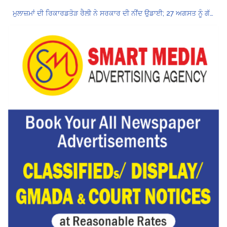
ਮੁਲਾਜ਼ਮਾਂ ਦੀ ਰਿਕਾਰਡਤੋੜ ਰੈਲੀ ਨੇ ਸਰਕਾਰ ਦੀ ਨੀਂਦ ਉਡਾਈ; 27 ਅਗਸਤ ਨੂੰ ਗੱਲਬਾਤ ਲਈ ਸੱਦਾ
Hukamnama Sri Darbar Sahib, Amritsar – Punjabi Dunia
ਲੋਕ ਸਭਾ ‘ਚ UPI ਅਤੇ ਹੋਰ ਡਿਜ਼ੀਟਲ ਭੁਗਤਾਨਾਂ ‘ਤੇ ਚਾਰਜ ਲਗਾਉਣ ਲਈ ਬਿੱਲ ਪਾਸ
8 अगस्त को मोहाली के होटल एंकरेज में सजेगा “तीज मुटियारां दी” का रंग
ਜਿਨਸੀ ਸ਼ੋਸ਼ਣ ਮਾਮਲੇ ‘ਚ ਤਹਿਲਕਾ ਮੈਗਜ਼ੀਨ ਦੇ ਸਾਬਕਾ ਸੰਪਾਦਕ ਤਰੁਣ ਤੇਜਪਾਲ ਨੂੰ 10 ਸਾਲ ਦੀ ਕੈਦ
ਪੰਜਾਬ ਪੁਲਿਸ ਪੈਨਸ਼ਨਰ ਐਸੋਸੀਏਸ਼ਨ ਦੇ ਹਜ਼ਾਰਾਂ ਮੈਂਬਰਾਂ ਨੇ ਮਹਾਂ ਰੈਲੀ ਵਿੱਚ ਭਰੀ ਹਾਜ਼ਰੀ