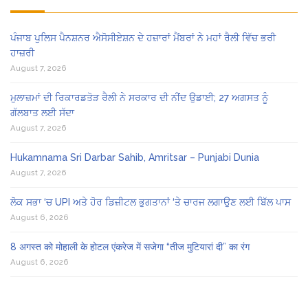
ਪੰਜਾਬ ਪੁਲਿਸ ਪੈਨਸ਼ਨਰ ਐਸੋਸੀਏਸ਼ਨ ਦੇ ਹਜ਼ਾਰਾਂ ਮੈਂਬਰਾਂ ਨੇ ਮਹਾਂ ਰੈਲੀ ਵਿੱਚ ਭਰੀ
ਹਾਜ਼ਰੀ
August 7, 2026
ਮੁਲਾਜ਼ਮਾਂ ਦੀ ਰਿਕਾਰਡਤੋੜ ਰੈਲੀ ਨੇ ਸਰਕਾਰ ਦੀ ਨੀਂਦ ਉਡਾਈ; 27 ਅਗਸਤ ਨੂੰ
ਗੱਲਬਾਤ ਲਈ ਸੱਦਾ
August 7, 2026
Hukamnama Sri Darbar Sahib, Amritsar – Punjabi Dunia
August 7, 2026
ਲੋਕ ਸਭਾ ‘ਚ UPI ਅਤੇ ਹੋਰ ਡਿਜ਼ੀਟਲ ਭੁਗਤਾਨਾਂ ‘ਤੇ ਚਾਰਜ ਲਗਾਉਣ ਲਈ ਬਿੱਲ ਪਾਸ
August 6, 2026
8 अगस्त को मोहाली के होटल एंकरेज में सजेगा “तीज मुटियारां दी” का रंग
August 6, 2026