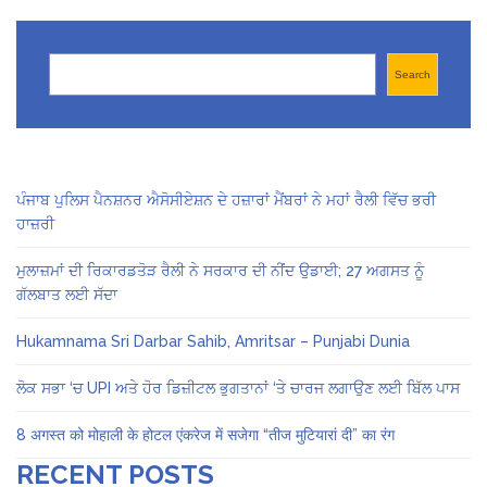
Search
Search
ਪੰਜਾਬ ਪੁਲਿਸ ਪੈਨਸ਼ਨਰ ਐਸੋਸੀਏਸ਼ਨ ਦੇ ਹਜ਼ਾਰਾਂ ਮੈਂਬਰਾਂ ਨੇ ਮਹਾਂ ਰੈਲੀ ਵਿੱਚ ਭਰੀ
ਹਾਜ਼ਰੀ
ਮੁਲਾਜ਼ਮਾਂ ਦੀ ਰਿਕਾਰਡਤੋੜ ਰੈਲੀ ਨੇ ਸਰਕਾਰ ਦੀ ਨੀਂਦ ਉਡਾਈ; 27 ਅਗਸਤ ਨੂੰ
ਗੱਲਬਾਤ ਲਈ ਸੱਦਾ
Hukamnama Sri Darbar Sahib, Amritsar – Punjabi Dunia
ਲੋਕ ਸਭਾ ‘ਚ UPI ਅਤੇ ਹੋਰ ਡਿਜ਼ੀਟਲ ਭੁਗਤਾਨਾਂ ‘ਤੇ ਚਾਰਜ ਲਗਾਉਣ ਲਈ ਬਿੱਲ ਪਾਸ
8 अगस्त को मोहाली के होटल एंकरेज में सजेगा “तीज मुटियारां दी” का रंग
RECENT POSTS