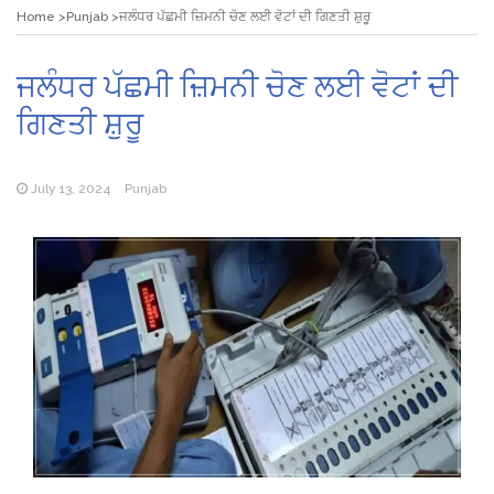
Home
Punjab
ਜਲੰਧਰ ਪੱਛਮੀ ਜ਼ਿਮਨੀ ਚੋਣ ਲਈ ਵੋਟਾਂ ਦੀ ਗਿਣਤੀ ਸ਼ੁਰੂ
ਜਲੰਧਰ ਪੱਛਮੀ ਜ਼ਿਮਨੀ ਚੋਣ ਲਈ ਵੋਟਾਂ ਦੀ
ਗਿਣਤੀ ਸ਼ੁਰੂ
July 13, 2024
Punjab