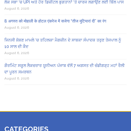
ਲੋਕ ਸਭਾ ‘ਚ UPI ਅਤੇ ਹੋਰ ਡਿਜ਼ੀਟਲ ਭੁਗਤਾਨਾਂ ‘ਤੇ ਚਾਰਜ ਲਗਾਉਣ ਲਈ ਬਿੱਲ ਪਾਸ
August 6, 2026
8 अगस्त को मोहाली के होटल एंकरेज में सजेगा “तीज मुटियारां दी” का रंग
August 6, 2026
ਜਿਨਸੀ ਸ਼ੋਸ਼ਣ ਮਾਮਲੇ ‘ਚ ਤਹਿਲਕਾ ਮੈਗਜ਼ੀਨ ਦੇ ਸਾਬਕਾ ਸੰਪਾਦਕ ਤਰੁਣ ਤੇਜਪਾਲ ਨੂੰ
10 ਸਾਲ ਦੀ ਕੈਦ
August 6, 2026
ਗੌਰਮਿੰਟ ਸਕੂਲ ਲੈਕਚਰਾਰ ਯੂਨੀਅਨ ਪੰਜਾਬ ਵੱਲੋਂ 7 ਅਗਸਤ ਦੀ ਚੰਡੀਗੜ੍ਹ ਮਹਾਂ ਰੈਲੀ
ਦਾ ਪੂਰਨ ਸਮਰਥਨ
August 6, 2026
CATEGORIES