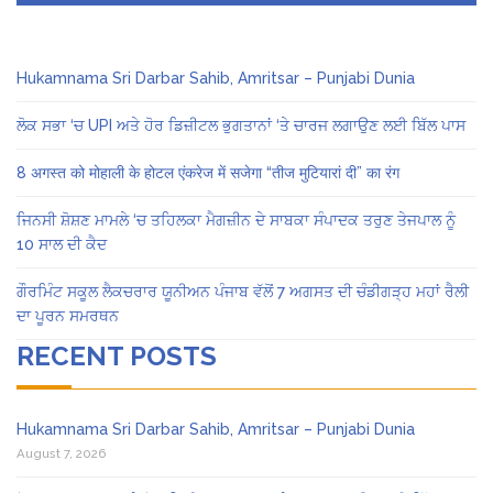
Hukamnama Sri Darbar Sahib, Amritsar – Punjabi Dunia
ਲੋਕ ਸਭਾ ‘ਚ UPI ਅਤੇ ਹੋਰ ਡਿਜ਼ੀਟਲ ਭੁਗਤਾਨਾਂ ‘ਤੇ ਚਾਰਜ ਲਗਾਉਣ ਲਈ ਬਿੱਲ ਪਾਸ
8 अगस्त को मोहाली के होटल एंकरेज में सजेगा “तीज मुटियारां दी” का रंग
ਜਿਨਸੀ ਸ਼ੋਸ਼ਣ ਮਾਮਲੇ ‘ਚ ਤਹਿਲਕਾ ਮੈਗਜ਼ੀਨ ਦੇ ਸਾਬਕਾ ਸੰਪਾਦਕ ਤਰੁਣ ਤੇਜਪਾਲ ਨੂੰ
10 ਸਾਲ ਦੀ ਕੈਦ
ਗੌਰਮਿੰਟ ਸਕੂਲ ਲੈਕਚਰਾਰ ਯੂਨੀਅਨ ਪੰਜਾਬ ਵੱਲੋਂ 7 ਅਗਸਤ ਦੀ ਚੰਡੀਗੜ੍ਹ ਮਹਾਂ ਰੈਲੀ
ਦਾ ਪੂਰਨ ਸਮਰਥਨ
RECENT POSTS
Hukamnama Sri Darbar Sahib, Amritsar – Punjabi Dunia
August 7, 2026