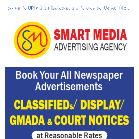
ਲੋਕ ਸਭਾ ‘ਚ UPI ਅਤੇ ਹੋਰ ਡਿਜ਼ੀਟਲ ਭੁਗਤਾਨਾਂ ‘ਤੇ ਚਾਰਜ ਲਗਾਉਣ ਲਈ ਬਿੱਲ ਪਾਸ
8 अगस्त को मोहाली के होटल एंकरेज में सजेगा “तीज मुटियारां दी” का रंग
ਜਿਨਸੀ ਸ਼ੋਸ਼ਣ ਮਾਮਲੇ ‘ਚ ਤਹਿਲਕਾ ਮੈਗਜ਼ੀਨ ਦੇ ਸਾਬਕਾ ਸੰਪਾਦਕ ਤਰੁਣ ਤੇਜਪਾਲ ਨੂੰ 10 ਸਾਲ ਦੀ ਕੈਦ
ਗੌਰਮਿੰਟ ਸਕੂਲ ਲੈਕਚਰਾਰ ਯੂਨੀਅਨ ਪੰਜਾਬ ਵੱਲੋਂ 7 ਅਗਸਤ ਦੀ ਚੰਡੀਗੜ੍ਹ ਮਹਾਂ ਰੈਲੀ ਦਾ ਪੂਰਨ ਸਮਰਥਨ
Hukamnama Sri Darbar Sahib, Amritsar – Punjabi Dunia
Hukamnama Sri Darbar Sahib, Amritsar – Punjabi Dunia