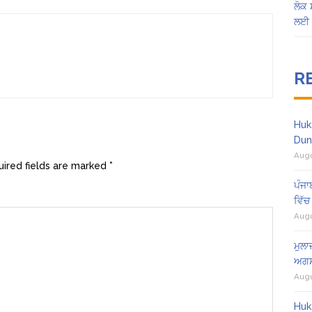
ਲੋਕ 
ਲਈ 
R
Huk
Dun
Augu
ired fields are marked
*
ਪੰਜਾ
ਵਿੱਚ
Augu
ਮੁਲਾ
ਅਗਸ
Augu
Huk