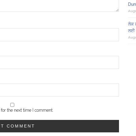
Dun
Augu
ਲੋਕ 
ਲਈ 
Augu
for the next time I comment.