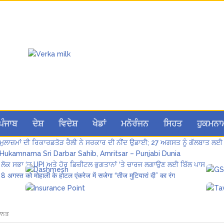
Hukamnama Sri Darbar Sahib, Amritsar – Punjabi Dunia
ਪੰਜਾਬ
ਦੇਸ਼
ਵਿਦੇਸ਼
ਖੇਡਾਂ
ਮਨੋਰੰਜਨ
ਸਿਹਤ
ਹੁਕਮਨਾ
ਪੰਜਾਬ ਪੁਲਿਸ ਪੈਨਸ਼ਨਰ ਐਸੋਸੀਏਸ਼ਨ ਦੇ ਹਜ਼ਾਰਾਂ ਮੈਂਬਰਾਂ ਨੇ ਮਹਾਂ ਰੈਲੀ ਵਿੱਚ ਭਰੀ ਹਾਜ਼ਰੀ
ਮੁਲਾਜ਼ਮਾਂ ਦੀ ਰਿਕਾਰਡਤੋੜ ਰੈਲੀ ਨੇ ਸਰਕਾਰ ਦੀ ਨੀਂਦ ਉਡਾਈ; 27 ਅਗਸਤ ਨੂੰ ਗੱਲਬਾਤ ਲਈ 
Hukamnama Sri Darbar Sahib, Amritsar – Punjabi Dunia
ਲੋਕ ਸਭਾ ‘ਚ UPI ਅਤੇ ਹੋਰ ਡਿਜ਼ੀਟਲ ਭੁਗਤਾਨਾਂ ‘ਤੇ ਚਾਰਜ ਲਗਾਉਣ ਲਈ ਬਿੱਲ ਪਾਸ
8 अगस्त को मोहाली के होटल एंकरेज में सजेगा “तीज मुटियारां दी” का रंग
ਮਾਨਤ