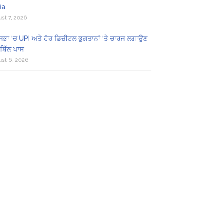
ia
st 7, 2026
ਸਭਾ ‘ਚ UPI ਅਤੇ ਹੋਰ ਡਿਜ਼ੀਟਲ ਭੁਗਤਾਨਾਂ ‘ਤੇ ਚਾਰਜ ਲਗਾਉਣ
ਬਿੱਲ ਪਾਸ
st 6, 2026