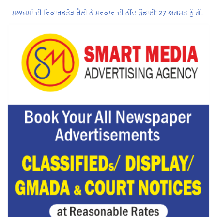
ਮੁਲਾਜ਼ਮਾਂ ਦੀ ਰਿਕਾਰਡਤੋੜ ਰੈਲੀ ਨੇ ਸਰਕਾਰ ਦੀ ਨੀਂਦ ਉਡਾਈ; 27 ਅਗਸਤ ਨੂੰ ਗੱਲਬਾਤ ਲਈ ਸੱਦਾ
Hukamnama Sri Darbar Sahib, Amritsar – Punjabi Dunia
ਲੋਕ ਸਭਾ ‘ਚ UPI ਅਤੇ ਹੋਰ ਡਿਜ਼ੀਟਲ ਭੁਗਤਾਨਾਂ ‘ਤੇ ਚਾਰਜ ਲਗਾਉਣ ਲਈ ਬਿੱਲ ਪਾਸ
8 अगस्त को मोहाली के होटल एंकरेज में सजेगा “तीज मुटियारां दी” का रंग
ਜਿਨਸੀ ਸ਼ੋਸ਼ਣ ਮਾਮਲੇ ‘ਚ ਤਹਿਲਕਾ ਮੈਗਜ਼ੀਨ ਦੇ ਸਾਬਕਾ ਸੰਪਾਦਕ ਤਰੁਣ ਤੇਜਪਾਲ ਨੂੰ 10 ਸਾਲ ਦੀ ਕੈਦ
ਪੰਜਾਬ ਪੁਲਿਸ ਪੈਨਸ਼ਨਰ ਐਸੋਸੀਏਸ਼ਨ ਦੇ ਹਜ਼ਾਰਾਂ ਮੈਂਬਰਾਂ ਨੇ ਮਹਾਂ ਰੈਲੀ ਵਿੱਚ ਭਰੀ ਹਾਜ਼ਰੀ