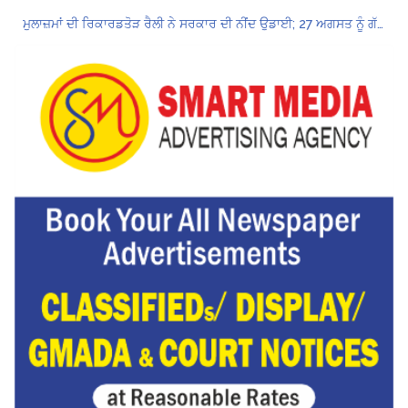
ਮੁਲਾਜ਼ਮਾਂ ਦੀ ਰਿਕਾਰਡਤੋੜ ਰੈਲੀ ਨੇ ਸਰਕਾਰ ਦੀ ਨੀਂਦ ਉਡਾਈ; 27 ਅਗਸਤ ਨੂੰ ਗੱਲਬਾਤ ਲਈ ਸੱਦਾ
Hukamnama Sri Darbar Sahib, Amritsar – Punjabi Dunia
ਲੋਕ ਸਭਾ ‘ਚ UPI ਅਤੇ ਹੋਰ ਡਿਜ਼ੀਟਲ ਭੁਗਤਾਨਾਂ ‘ਤੇ ਚਾਰਜ ਲਗਾਉਣ ਲਈ ਬਿੱਲ ਪਾਸ
8 अगस्त को मोहाली के होटल एंकरेज में सजेगा “तीज मुटियारां दी” का रंग
ਜਿਨਸੀ ਸ਼ੋਸ਼ਣ ਮਾਮਲੇ ‘ਚ ਤਹਿਲਕਾ ਮੈਗਜ਼ੀਨ ਦੇ ਸਾਬਕਾ ਸੰਪਾਦਕ ਤਰੁਣ ਤੇਜਪਾਲ ਨੂੰ 10 ਸਾਲ ਦੀ ਕੈਦ
ਪੰਜਾਬ ਪੁਲਿਸ ਪੈਨਸ਼ਨਰ ਐਸੋਸੀਏਸ਼ਨ ਦੇ ਹਜ਼ਾਰਾਂ ਮੈਂਬਰਾਂ ਨੇ ਮਹਾਂ ਰੈਲੀ ਵਿੱਚ ਭਰੀ ਹਾਜ਼ਰੀ