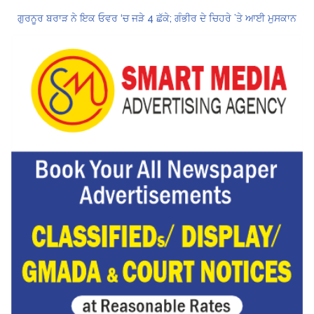
ਗੁਰਨੂਰ ਬਰਾੜ ਨੇ ਇਕ ਓਵਰ ‘ਚ ਜੜੇ 4 ਛੱਕੇ; ਗੰਭੀਰ ਦੇ ਚਿਹਰੇ ’ਤੇ ਆਈ ਮੁਸਕਾਨ
ਕੇਂਦਰ ਦਾ ਸਪੱਸ਼ਟੀਕਰਨ: UPI ਸੇਵਾਵਾਂ, ਆਮ ਲੋਕਾਂ ਲਈ ਮੁਫ਼ਤ ਜਾਰੀ ਰਹਿਣਗੀਆਂ, ਵਪਾਰੀਆਂ ਲਈ ਮਾਮੂਲੀ ਫੀਸ!
Hukamnama Sri Darbar Sahib, Amritsar – Punjabi Dunia
CM ਮਾਨ ਨੇ 866 ਨੌਜਵਾਨਾਂ ਨੂੰ ਸਰਕਾਰੀ ਨੌਕਰੀਆਂ ਦੇ ਨਿਯੁਕਤੀ ਪੱਤਰ ਸੌਂਪੇ
ਮੁੱਖ ਮੰਤਰੀ ਮਾਨ ਨੇ ਜਗਤਾਰ ਸਿੰਘ ਹਵਾਰਾ ਨੂੰ 10 ਦਿਨਾਂ ਦੀ ਪੈਰੋਲ ਦੇਣ ਲਈ ਰਾਜਪਾਲ ਨੂੰ ਲਿਖਿਆ ਪੱਤਰ
ਸ੍ਰੀਲੰਕਾ ਟੈਸਟ ਸੀਰੀਜ਼: ਸਰਫ਼ਰਾਜ਼ ਖਾਨ ਹੋ ਸਕਦੇ ਹਨ ਸਾਈ ਸੁਦਰਸ਼ਨ ਦੇ ਬਦਲ