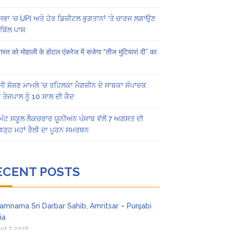
ਸਭਾ ‘ਚ UPI ਅਤੇ ਹੋਰ ਡਿਜ਼ੀਟਲ ਭੁਗਤਾਨਾਂ ‘ਤੇ ਚਾਰਜ ਲਗਾਉਣ
ਬਿੱਲ ਪਾਸ
स्त को मोहाली के होटल एंकरेज में सजेगा “तीज मुटियारां दी” का
ੀ ਸ਼ੋਸ਼ਣ ਮਾਮਲੇ ‘ਚ ਤਹਿਲਕਾ ਮੈਗਜ਼ੀਨ ਦੇ ਸਾਬਕਾ ਸੰਪਾਦਕ
 ਤੇਜਪਾਲ ਨੂੰ 10 ਸਾਲ ਦੀ ਕੈਦ
ਿੰਟ ਸਕੂਲ ਲੈਕਚਰਾਰ ਯੂਨੀਅਨ ਪੰਜਾਬ ਵੱਲੋਂ 7 ਅਗਸਤ ਦੀ
ਗੜ੍ਹ ਮਹਾਂ ਰੈਲੀ ਦਾ ਪੂਰਨ ਸਮਰਥਨ
ECENT POSTS
amnama Sri Darbar Sahib, Amritsar – Punjabi
ia
st 7, 2026