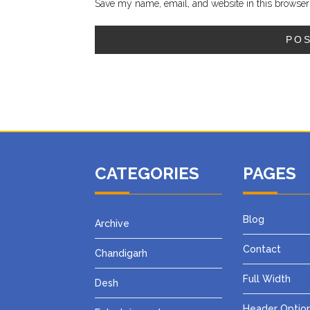
Save my name, email, and website in this browser 
CATEGORIES
PAGES
Blog
Archive
Contact
Chandigarh
Full Width
Desh
Header Optio