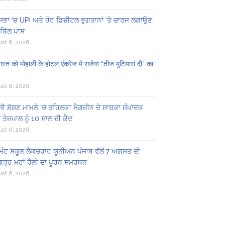
ਸਭਾ ‘ਚ UPI ਅਤੇ ਹੋਰ ਡਿਜ਼ੀਟਲ ਭੁਗਤਾਨਾਂ ‘ਤੇ ਚਾਰਜ ਲਗਾਉਣ
ਬਿੱਲ ਪਾਸ
st 6, 2026
स्त को मोहाली के होटल एंकरेज में सजेगा “तीज मुटियारां दी” का
st 6, 2026
ੀ ਸ਼ੋਸ਼ਣ ਮਾਮਲੇ ‘ਚ ਤਹਿਲਕਾ ਮੈਗਜ਼ੀਨ ਦੇ ਸਾਬਕਾ ਸੰਪਾਦਕ
 ਤੇਜਪਾਲ ਨੂੰ 10 ਸਾਲ ਦੀ ਕੈਦ
st 6, 2026
ਿੰਟ ਸਕੂਲ ਲੈਕਚਰਾਰ ਯੂਨੀਅਨ ਪੰਜਾਬ ਵੱਲੋਂ 7 ਅਗਸਤ ਦੀ
ਗੜ੍ਹ ਮਹਾਂ ਰੈਲੀ ਦਾ ਪੂਰਨ ਸਮਰਥਨ
st 6, 2026