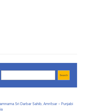
Search
Search
amnama Sri Darbar Sahib, Amritsar – Punjabi
ia