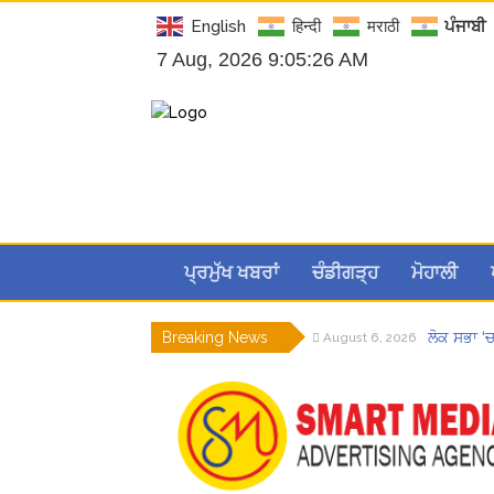
English
हिन्दी
मराठी
ਪੰਜਾਬੀ
7 Aug, 2026 9:05:28 AM
ਪ੍ਰਮੁੱਖ ਖਬਰਾਂ
ਚੰਡੀਗੜ੍ਹ
ਮੋਹਾਲੀ
Breaking News
ਲੋਕ ਸਭਾ ‘
August 6, 2026
8 अगस्त को 
August 6, 2026
ਜਿਨਸੀ ਸ਼ੋਸ
August 6, 2026
ਗੌਰਮਿੰਟ ਸ
August 6, 2026
Hukamnam
August 6, 2026
Hukamnama
August 7, 2026