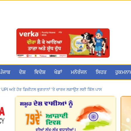
ਪੰਜਾਬ
ਦੇਸ਼
ਵਿਦੇਸ਼
ਖੇਡਾਂ
ਮਨੋਰੰਜਨ
ਸਿਹਤ
ਹੁਕਮਨਾ
ਚ UPI ਅਤੇ ਹੋਰ ਡਿਜ਼ੀਟਲ ਭੁਗਤਾਨਾਂ ‘ਤੇ ਚਾਰਜ ਲਗਾਉਣ ਲਈ ਬਿੱਲ ਪਾਸ
मोहाली के होटल एंकरेज में सजेगा “तीज मुटियारां दी” का रंग
਼ਣ ਮਾਮਲੇ ‘ਚ ਤਹਿਲਕਾ ਮੈਗਜ਼ੀਨ ਦੇ ਸਾਬਕਾ ਸੰਪਾਦਕ ਤਰੁਣ ਤੇਜਪਾਲ ਨੂੰ 10 ਸਾਲ ਦੀ ਕੈਦ
ਕੂਲ ਲੈਕਚਰਾਰ ਯੂਨੀਅਨ ਪੰਜਾਬ ਵੱਲੋਂ 7 ਅਗਸਤ ਦੀ ਚੰਡੀਗੜ੍ਹ ਮਹਾਂ ਰੈਲੀ ਦਾ ਪੂਰਨ ਸਮਰਥਨ
a Sri Darbar Sahib, Amritsar – Punjabi Dunia
 Sri Darbar Sahib, Amritsar – Punjabi Dunia