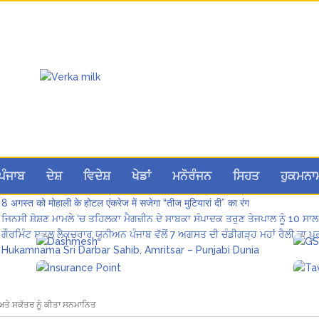
Hukamnama Sri Darbar Sahib, Amritsar – Punjabi Dunia
ਪੰਜਾਬ
ਦੇਸ਼
ਵਿਦੇਸ਼
ਖੇਡਾਂ
ਮਨੋਰੰਜਨ
ਸਿਹਤ
ਹੁਕਮਨਾ
ਲੋਕ ਸਭਾ ‘ਚ UPI ਅਤੇ ਹੋਰ ਡਿਜ਼ੀਟਲ ਭੁਗਤਾਨਾਂ ‘ਤੇ ਚਾਰਜ ਲਗਾਉਣ ਲਈ ਬਿੱਲ ਪਾਸ
8 अगस्त को मोहाली के होटल एंकरेज में सजेगा “तीज मुटियारां दी” का रंग
ਜਿਨਸੀ ਸ਼ੋਸ਼ਣ ਮਾਮਲੇ ‘ਚ ਤਹਿਲਕਾ ਮੈਗਜ਼ੀਨ ਦੇ ਸਾਬਕਾ ਸੰਪਾਦਕ ਤਰੁਣ ਤੇਜਪਾਲ ਨੂੰ 10 ਸਾਲ
ਗੌਰਮਿੰਟ ਸਕੂਲ ਲੈਕਚਰਾਰ ਯੂਨੀਅਨ ਪੰਜਾਬ ਵੱਲੋਂ 7 ਅਗਸਤ ਦੀ ਚੰਡੀਗੜ੍ਹ ਮਹਾਂ ਰੈਲੀ ਦਾ
Hukamnama Sri Darbar Sahib, Amritsar – Punjabi Dunia
 ਅਤੇ ਸਕੱਤਰ ਨੂੰ ਕੀਤਾ ਸਨਮਾਨਿਤ