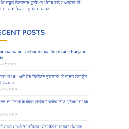
ਿੰਟ ਸਕੂਲ ਲੈਕਚਰਾਰ ਯੂਨੀਅਨ ਪੰਜਾਬ ਵੱਲੋਂ 7 ਅਗਸਤ ਦੀ
ਗੜ੍ਹ ਮਹਾਂ ਰੈਲੀ ਦਾ ਪੂਰਨ ਸਮਰਥਨ
ECENT POSTS
amnama Sri Darbar Sahib, Amritsar – Punjabi
ia
st 7, 2026
ਸਭਾ ‘ਚ UPI ਅਤੇ ਹੋਰ ਡਿਜ਼ੀਟਲ ਭੁਗਤਾਨਾਂ ‘ਤੇ ਚਾਰਜ ਲਗਾਉਣ
ਬਿੱਲ ਪਾਸ
st 6, 2026
स्त को मोहाली के होटल एंकरेज में सजेगा “तीज मुटियारां दी” का
st 6, 2026
ੀ ਸ਼ੋਸ਼ਣ ਮਾਮਲੇ ‘ਚ ਤਹਿਲਕਾ ਮੈਗਜ਼ੀਨ ਦੇ ਸਾਬਕਾ ਸੰਪਾਦਕ