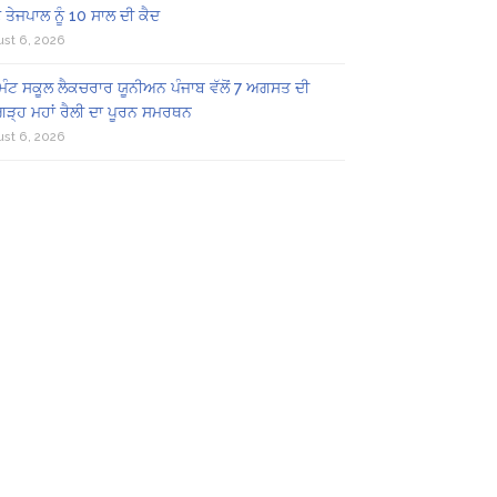
 ਤੇਜਪਾਲ ਨੂੰ 10 ਸਾਲ ਦੀ ਕੈਦ
st 6, 2026
ਿੰਟ ਸਕੂਲ ਲੈਕਚਰਾਰ ਯੂਨੀਅਨ ਪੰਜਾਬ ਵੱਲੋਂ 7 ਅਗਸਤ ਦੀ
ਗੜ੍ਹ ਮਹਾਂ ਰੈਲੀ ਦਾ ਪੂਰਨ ਸਮਰਥਨ
st 6, 2026