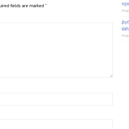
ਤਰੁਣ
ired fields are marked
*
Augu
ਗੌਰਮ
ਚੰਡੀ
Augu