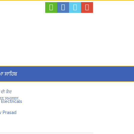
ਮਾ ਸਾਹਿਬ
 ਦੀ ਕੈਦ
 ਪੂਰਨ ਸਮਰਥਨ