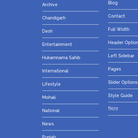
Blog
Archive
Contact
Chandigarh
Full Width
Desh
Header Optio
Entertainment
Left Sidebar
Hukamnama Sahib
Pages
International
Slider Options
Lifestyle
Style Guide
Mohali
ਸਿਹਤ
National
News
Punjab