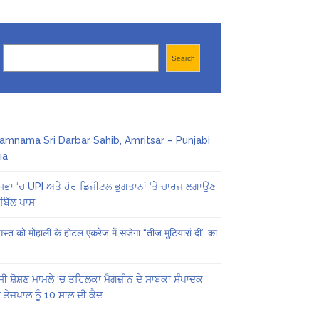
Search
Search
amnama Sri Darbar Sahib, Amritsar – Punjabi
ia
ਸਭਾ ‘ਚ UPI ਅਤੇ ਹੋਰ ਡਿਜ਼ੀਟਲ ਭੁਗਤਾਨਾਂ ‘ਤੇ ਚਾਰਜ ਲਗਾਉਣ
ਬਿੱਲ ਪਾਸ
स्त को मोहाली के होटल एंकरेज में सजेगा “तीज मुटियारां दी” का
ੀ ਸ਼ੋਸ਼ਣ ਮਾਮਲੇ ‘ਚ ਤਹਿਲਕਾ ਮੈਗਜ਼ੀਨ ਦੇ ਸਾਬਕਾ ਸੰਪਾਦਕ
 ਤੇਜਪਾਲ ਨੂੰ 10 ਸਾਲ ਦੀ ਕੈਦ