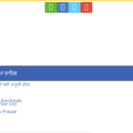
ਮਾ ਸਾਹਿਬ
ਆਂ ਲਈ ਮਾਮੂਲੀ ਫੀਸ!
ਲਿਖਿਆ ਪੱਤਰ