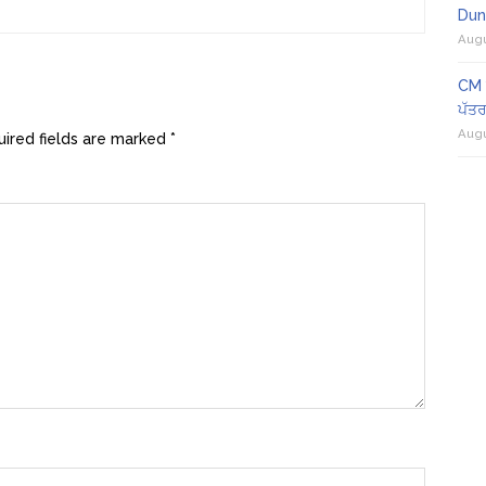
Dun
Augu
CM ਮ
ਪੱਤਰ 
Augu
ired fields are marked
*