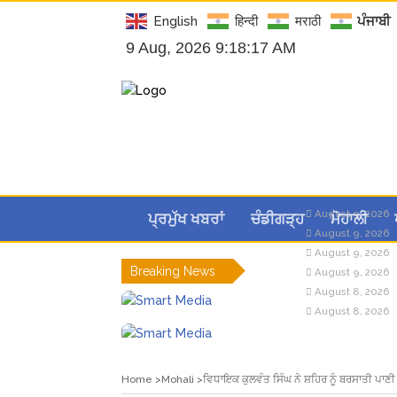
English
हिन्दी
मराठी
ਪੰਜਾਬੀ
9 Aug, 2026 9:18:18 AM
August 9, 2026
ਪ੍ਰਮੁੱਖ ਖਬਰਾਂ
ਚੰਡੀਗੜ੍ਹ
ਮੋਹਾਲੀ
August 9, 2026
August 9, 2026
Breaking News
August 9, 2026
August 8, 2026
August 8, 2026
Home
Mohali
ਵਿਧਾਇਕ ਕੁਲਵੰਤ ਸਿੰਘ ਨੇ ਸ਼ਹਿਰ ਨੂੰ ਬਰਸਾਤੀ ਪਾਣ