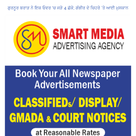
ਗੁਰਨੂਰ ਬਰਾੜ ਨੇ ਇਕ ਓਵਰ ‘ਚ ਜੜੇ 4 ਛੱਕੇ; ਗੰਭੀਰ ਦੇ ਚਿਹਰੇ ’ਤੇ ਆਈ ਮੁਸਕਾਨ
ਕੇਂਦਰ ਦਾ ਸਪੱਸ਼ਟੀਕਰਨ: UPI ਸੇਵਾਵਾਂ, ਆਮ ਲੋਕਾਂ ਲਈ ਮੁਫ਼ਤ ਜਾਰੀ ਰਹਿਣਗੀਆਂ, ਵਪਾਰੀਆਂ ਲਈ ਮਾਮੂਲੀ ਫੀਸ!
Hukamnama Sri Darbar Sahib, Amritsar – Punjabi Dunia
CM ਮਾਨ ਨੇ 866 ਨੌਜਵਾਨਾਂ ਨੂੰ ਸਰਕਾਰੀ ਨੌਕਰੀਆਂ ਦੇ ਨਿਯੁਕਤੀ ਪੱਤਰ ਸੌਂਪੇ
ਮੁੱਖ ਮੰਤਰੀ ਮਾਨ ਨੇ ਜਗਤਾਰ ਸਿੰਘ ਹਵਾਰਾ ਨੂੰ 10 ਦਿਨਾਂ ਦੀ ਪੈਰੋਲ ਦੇਣ ਲਈ ਰਾਜਪਾਲ ਨੂੰ ਲਿਖਿਆ ਪੱਤਰ
ਸ੍ਰੀਲੰਕਾ ਟੈਸਟ ਸੀਰੀਜ਼: ਸਰਫ਼ਰਾਜ਼ ਖਾਨ ਹੋ ਸਕਦੇ ਹਨ ਸਾਈ ਸੁਦਰਸ਼ਨ ਦੇ ਬਦਲ