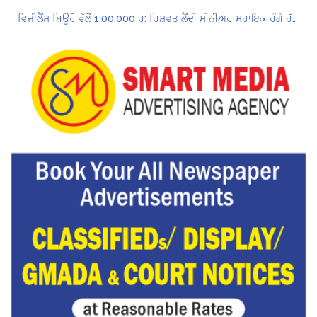
ਵਿਜੀਲੈਂਸ ਬਿਊਰੋ ਵੱਲੋਂ 1,00,000 ਰੁ: ਰਿਸ਼ਵਤ ਲੈਂਦੀ ਸੀਨੀਅਰ ਸਹਾਇਕ ਰੰਗੇ ਹੱਥੀਂ ਕਾਬੂ
6ਵੇਂ ਪੇ-ਕਮਿਸ਼ਨ ਦੇ ਬਕਾਇਆ ਏਰੀਅਰ ਜਾਰੀ ਕਰਨ ਲਈ ਰਿਟਾਇਰਡ ਮੁਲਾਜ਼ਮਾਂ ਦਾ ਅਲਟੀਮੇਟਮ
Hukamnama Sri Darbar Sahib, Amritsar – Punjabi Dunia
ਪੰਜਾਬ ਵਿਧਾਨ ਸਭਾ ਵੱਲੋਂ E-20 ਪੈਟਰੋਲ ਦੀ ਲਾਜ਼ਮੀ ਵਰਤੋਂ ਰੋਕਣ ਲਈ ਮਤਾ ਪਾਸ
ਸੀਜੀਸੀ ਲਾਂਡਰਾਂ ਦੇ 2 ਵਿਦਿਆਰਥੀ ਰਾਸ਼ਟਰੀ ਕੈਂਪਸ ਅੰਬੈਸਡਰ ਬਣੇ
ਨਗਰ ਨਿਗਮ ‘ਚ ਸ਼ਾਮਲ ਇਲਾਕਿਆਂ ਦੇ ਲੋਕ ਬੁਨਿਆਦੀ ਸਹੂਲਤਾਂ ਤੋਂ ਵਾਂਝੇ: ਹਰਦੇਵ ਸਿੰਘ ਉੱਭਾ