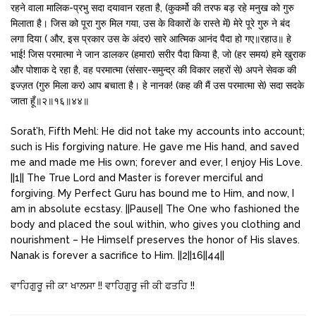
रहने वाला मालिक-प्रभु सदा दयावान रहता है, (कुकर्मो की तरफ बड़ रहे मनुख को गुरु
मिलाता है। जिस को पूरा गुरु मिल गया, उस के विकारों के रास्ते में) मेरे पूरे गुरु ने बंद
लगा दिया ( और, इस प्रकार उस के अंदर) सारे आत्मिक आनंद पैदा हो गए॥रहाउ॥ हे
भाई! जिस परमात्मा ने जान डालकर (हमारा) सरीर पैदा किया है, जो (हर समय) हमे खुराक
और पोशाक दे रहा है, वह परमात्मा (संसार-समुन्द्र की विकार लहरों से) अपने सेवक की
इज्ज़त (गुरु मिला कर) आप बचाता है। हे नानक! (कह की मैं उस परमात्मा से) सदा सदके
जाता हूँ॥२॥१६॥४४॥
Sorat’h, Fifth Mehl: He did not take my accounts into account;
such is His forgiving nature. He gave me His hand, and saved
me and made me His own; forever and ever, I enjoy His Love.
||1|| The True Lord and Master is forever merciful and
forgiving. My Perfect Guru has bound me to Him, and now, I
am in absolute ecstasy. ||Pause|| The One who fashioned the
body and placed the soul within, who gives you clothing and
nourishment – He Himself preserves the honor of His slaves.
Nanak is forever a sacrifice to Him. ||2||16||44||
ਵਾਹਿਗੁਰੂ ਜੀ ਕਾ ਖਾਲਸਾ !! ਵਾਹਿਗੁਰੂ ਜੀ ਕੀ ਫਤਹਿ !!