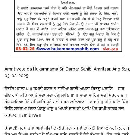
Amrit vele da Hukamnama Sri Darbar Sahib, Amritsar, Ang 619,
03-02-2025
ਸੋਰਠਿ ਮਹਲਾ ੫ ॥ ਹਮਰੀ ਗਣਤ ਨ ਗਣੀਆ ਕਾਈ ਅਪਣਾ ਬਿਰਦੁ ਪਛਾਣਿ ॥ ਹਾਥ
ਦੇਇ ਰਾਖੇ ਕਰਿ ਅਪੁਨੇ ਸਦਾ ਸਦਾ ਰੰਗੁ ਮਾਣਿ ॥੧॥ ਸਾਚਾ ਸਾਹਿਬੁ ਸਦ ਮਿਹਰਵਾਣ ॥
ਬੰਧੁ ਪਾਇਆ ਮੇਰੈ ਸਤਿਗੁਰਿ ਪੂਰੈ ਹੋਈ ਸਰਬ ਕਲਿਆਣ ॥ ਰਹਾਉ ॥ ਜੀਉ ਪਾਇ ਪਿੰਡੁ
ਜਿਨਿ ਸਾਜਿਆ ਦਿਤਾ ਪੈਨਣੁ ਖਾਣੁ ॥ ਅਪਣੇ ਦਾਸ ਕੀ ਆਪਿ ਪੈਜ ਰਾਖੀ ਨਾਨਕ ਸਦ
ਕੁਰਬਾਣੁ ॥੨॥੧੬॥੪੪॥
ਹੇ ਭਾਈ! ਪਰਮਾਤਮਾ ਅਸਾਂ ਜੀਵਾਂ ਦੇ ਕੀਤੇ ਮੰਦ-ਕਰਮਾਂ ਦਾ ਕੋਈ ਖ਼ਿਆਲ ਨਹੀਂ ਕਰਦਾ।
ਉਹ ਆਪਣੇ ਮੁੱਢ-ਕਦੀਮਾਂ ਦੇ (ਪਿਆਰ ਵਾਲੇ) ਸੁਭਾਉ ਨੂੰ ਚੇਤੇ ਰੱਖਦਾ ਹੈ, (ਉਹ, ਸਗੋਂ, ਸਾਨੂੰ