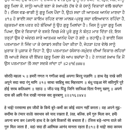
ਗੁਰੂ ਮਿਲਾ ਕੇ, ਸਾਨੂੰ) ਆਪਣੇ ਬਣਾ ਕੇ (ਆਪਣੇ) ਹੱਥ ਦੇ ਕੇ (ਸਾਨੂੰ ਵਿਕਾਰਾਂ ਵਲੋਂ) ਬਚਾਂਦਾ
ਹੈ। (ਜਿਸ ਵਡ-ਭਾਗੀ ਨੂੰ ਗੁਰੂ ਮਿਲ ਪੈਂਦਾ ਹੈ, ਉਹ) ਸਦਾ ਹੀ ਆਤਮਕ ਆਨੰਦ ਮਾਣਦਾ ਹੈ
॥੧॥ ਹੇ ਭਾਈ! ਸਦਾ ਕਾਇਮ ਰਹਿਣ ਵਾਲਾ ਮਾਲਕ-ਪ੍ਰਭੂ ਸਦਾ ਦਇਆਵਾਨ ਰਹਿੰਦਾ ਹੈ,
(ਕੁਕਰਮਾਂ ਵਲ ਪਰਤ ਰਹੇ ਬੰਦਿਆਂ ਨੂੰ ਉਹ ਗੁਰੂ ਮਿਲਾਂਦਾ ਹੈ। ਜਿਸ ਨੂੰ ਪੂਰਾ ਗੁਰੂ ਮਿਲ
ਪਿਆ, ਉਸ ਦੇ ਵਿਕਾਰਾਂ ਦੇ ਰਸਤੇ ਵਿਚ) ਮੇਰੇ ਪੂਰੇ ਗੁਰੂ ਨੇ ਬੰਨ੍ਹ ਮਾਰ ਦਿੱਤਾ (ਤੇ, ਇਸ
ਤਰ੍ਹਾਂ ਉਸ ਦੇ ਅੰਦਰ) ਸਾਰੇ ਆਤਮਕ ਆਨੰਦ ਪੈਦਾ ਹੋ ਗਏ ॥ ਰਹਾਉ॥ ਹੇ ਭਾਈ! ਜਿਸ
ਪਰਮਾਤਮਾ ਨੇ ਜਿੰਦ ਪਾ ਕੇ (ਸਾਡਾ) ਸਰੀਰ ਪੈਦਾ ਕੀਤਾ ਹੈ, ਜੇਹੜਾ (ਹਰ ਵੇਲੇ) ਸਾਨੂੰ
ਖ਼ੁਰਾਕ ਤੇ ਪੁਸ਼ਾਕ ਦੇ ਰਿਹਾ ਹੈ, ਉਹ ਪਰਮਾਤਮਾ (ਸੰਸਾਰ-ਸਮੁੰਦਰ ਦੀਆਂ ਵਿਕਾਰ-ਲਹਿਰਾਂ
ਤੋਂ) ਆਪਣੇ ਸੇਵਕ ਦੀ ਇੱਜ਼ਤ (ਗੁਰੂ ਮਿਲਾ ਕੇ) ਆਪ ਬਚਾਂਦਾ ਹੈ। ਹੇ ਨਾਨਕ! (ਆਖ ਕਿ ਮੈਂ
ਉਸ ਪਰਮਾਤਮਾ ਤੋਂ) ਸਦਾ ਸਦਕੇ ਜਾਂਦਾ ਹਾਂ ॥੨॥੧੬॥੪੪॥
सोरठि महला ५ ॥ हमरी गणत न गणीआ काई अपणा बिरदु पछाणि ॥ हाथ देइ राखे करि
अपुने सदा सदा रंगु माणि ॥१॥ साचा साहिबु सद मिहरवाण ॥ बंधु पाइआ मेरै सतिगुरि पूरै
होई सरब कलिआण ॥ रहाउ ॥ जीउ पाइ पिंडु जिनि साजिआ दिता पैनणु खाणु ॥ अपणे
दास की आपि पैज राखी नानक सद कुरबाणु ॥२॥१६॥४४॥
हे भाई! परमात्मा हम जीवों के किये बुरे-कर्मो का कोई ध्यान नहीं करता। वह अपने मूढ़-
कदीमा के (प्यार वाले) सवभाव को याद रखता है, (वह, बल्कि, हमें गुरु मिला कर, हमें)
अपना बना कर (अपने) हाथ दे के (हमे विकारों से) बचाता है। (जिस बड़े-भाग्य वाले को
गुरु मिल जाता है , वह) सदा ही आत्मिक आनंद मानता रहता है॥१॥ हे भाई! सदा कायम