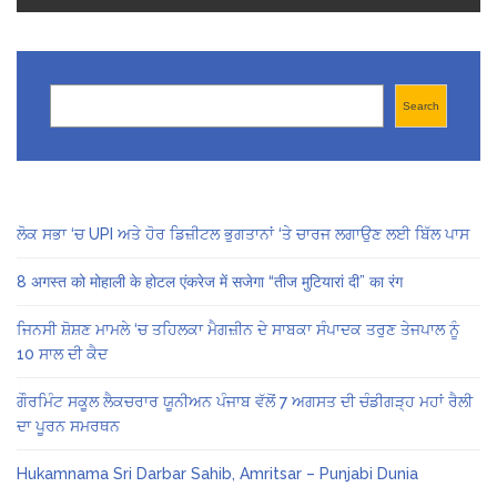
Search
Search
ਲੋਕ ਸਭਾ ‘ਚ UPI ਅਤੇ ਹੋਰ ਡਿਜ਼ੀਟਲ ਭੁਗਤਾਨਾਂ ‘ਤੇ ਚਾਰਜ ਲਗਾਉਣ ਲਈ ਬਿੱਲ ਪਾਸ
8 अगस्त को मोहाली के होटल एंकरेज में सजेगा “तीज मुटियारां दी” का रंग
ਜਿਨਸੀ ਸ਼ੋਸ਼ਣ ਮਾਮਲੇ ‘ਚ ਤਹਿਲਕਾ ਮੈਗਜ਼ੀਨ ਦੇ ਸਾਬਕਾ ਸੰਪਾਦਕ ਤਰੁਣ ਤੇਜਪਾਲ ਨੂੰ
10 ਸਾਲ ਦੀ ਕੈਦ
ਗੌਰਮਿੰਟ ਸਕੂਲ ਲੈਕਚਰਾਰ ਯੂਨੀਅਨ ਪੰਜਾਬ ਵੱਲੋਂ 7 ਅਗਸਤ ਦੀ ਚੰਡੀਗੜ੍ਹ ਮਹਾਂ ਰੈਲੀ
ਦਾ ਪੂਰਨ ਸਮਰਥਨ
Hukamnama Sri Darbar Sahib, Amritsar – Punjabi Dunia