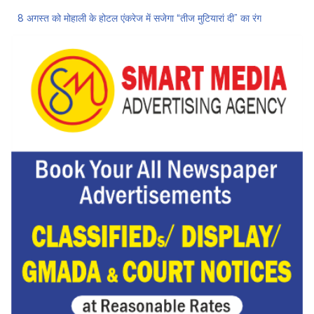
8 अगस्त को मोहाली के होटल एंकरेज में सजेगा “तीज मुटियारां दी” का रंग
ਜਿਨਸੀ ਸ਼ੋਸ਼ਣ ਮਾਮਲੇ ‘ਚ ਤਹਿਲਕਾ ਮੈਗਜ਼ੀਨ ਦੇ ਸਾਬਕਾ ਸੰਪਾਦਕ ਤਰੁਣ ਤੇਜਪਾਲ ਨੂੰ 10 ਸਾਲ ਦੀ ਕੈਦ
ਗੌਰਮਿੰਟ ਸਕੂਲ ਲੈਕਚਰਾਰ ਯੂਨੀਅਨ ਪੰਜਾਬ ਵੱਲੋਂ 7 ਅਗਸਤ ਦੀ ਚੰਡੀਗੜ੍ਹ ਮਹਾਂ ਰੈਲੀ ਦਾ ਪੂਰਨ ਸਮਰਥਨ
Hukamnama Sri Darbar Sahib, Amritsar – Punjabi Dunia
ਨਗਰ ਨਿਗਮ ‘ਚ ਸ਼ਾਮਲ ਇਲਾਕਿਆਂ ਦੇ ਲੋਕ ਬੁਨਿਆਦੀ ਸਹੂਲਤਾਂ ਤੋਂ ਵਾਂਝੇ: ਹਰਦੇਵ ਸਿੰਘ ਉੱਭਾ
ਲੋਕ ਸਭਾ ‘ਚ UPI ਅਤੇ ਹੋਰ ਡਿਜ਼ੀਟਲ ਭੁਗਤਾਨਾਂ ‘ਤੇ ਚਾਰਜ ਲਗਾਉਣ ਲਈ ਬਿੱਲ ਪਾਸ