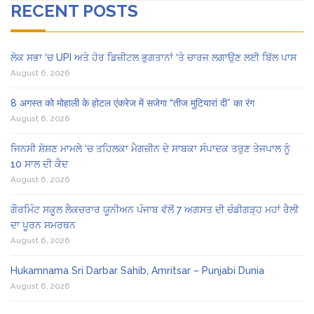
RECENT POSTS
ਲੋਕ ਸਭਾ ‘ਚ UPI ਅਤੇ ਹੋਰ ਡਿਜ਼ੀਟਲ ਭੁਗਤਾਨਾਂ ‘ਤੇ ਚਾਰਜ ਲਗਾਉਣ ਲਈ ਬਿੱਲ ਪਾਸ
August 6, 2026
8 अगस्त को मोहाली के होटल एंकरेज में सजेगा “तीज मुटियारां दी” का रंग
August 6, 2026
ਜਿਨਸੀ ਸ਼ੋਸ਼ਣ ਮਾਮਲੇ ‘ਚ ਤਹਿਲਕਾ ਮੈਗਜ਼ੀਨ ਦੇ ਸਾਬਕਾ ਸੰਪਾਦਕ ਤਰੁਣ ਤੇਜਪਾਲ ਨੂੰ
10 ਸਾਲ ਦੀ ਕੈਦ
August 6, 2026
ਗੌਰਮਿੰਟ ਸਕੂਲ ਲੈਕਚਰਾਰ ਯੂਨੀਅਨ ਪੰਜਾਬ ਵੱਲੋਂ 7 ਅਗਸਤ ਦੀ ਚੰਡੀਗੜ੍ਹ ਮਹਾਂ ਰੈਲੀ
ਦਾ ਪੂਰਨ ਸਮਰਥਨ
August 6, 2026
Hukamnama Sri Darbar Sahib, Amritsar – Punjabi Dunia
August 6, 2026