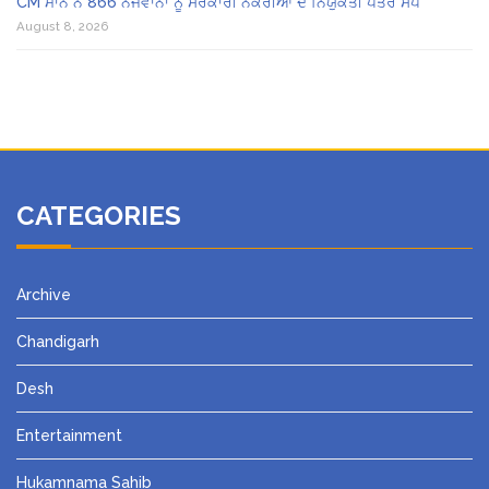
CM ਮਾਨ ਨੇ 866 ਨੌਜਵਾਨਾਂ ਨੂੰ ਸਰਕਾਰੀ ਨੌਕਰੀਆਂ ਦੇ ਨਿਯੁਕਤੀ ਪੱਤਰ ਸੌਂਪੇ
August 8, 2026
CATEGORIES
Archive
Chandigarh
Desh
Entertainment
Hukamnama Sahib