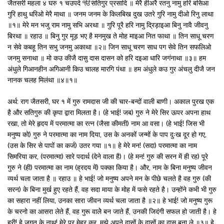
जैतसरी महला ४ घरु १ चउपदे ੴसतिगुर प्रसादि ॥ मेरै हीअरै रतनु नामु हरि बसिआ
गुरि हाथु धरिओ मेरै माथा ॥ जनम जनम के किलबिख दुख उतरे गुरि नामु दीओ रिनु लाथा
॥१॥ मेरे मन भजु राम नामु सभि अरथा ॥ गुरि पूरै हरि नामु दि्रड़ाइआ बिनु नावै जीवनु
बिरथा ॥ रहाउ ॥ बिनु गुर मूड़ भए है मनमुख ते मोह माइआ नित फाथा ॥ तिन साधू चरण
न सेवे कबहू तिन सभु जनमु अकाथा ॥२॥ जिन साधू चरण साध पग सेवे तिन सफलिओ
जनमु सनाथा ॥ मो कउ कीजै दासु दास दासन को हरि दइआ धारि जगंनाथा ॥३॥ हम
अंधुले गिआनहीन अगिआनी किउ चालह मारगि पंथा ॥ हम अंधुले कउ गुर अंचलु दीजै जन
नानक चलह मिलंथा ॥४॥१॥
अर्थ: राग जैतसरी, घर १ में गुरु रामदास जी की चार-बन्दों वाली बाणी। अकाल पुरख एक
है और सतिगुरु की कृपा द्वारा मिलता है। (हे भाई! जब) गुरु ने मेरे सिर ऊपर अपना हाथ
रखा, तो मेरे हृदय में परमात्मा का रत्न (जैसा कीमती) नाम आ वसा। (हे भाई! जिस भी
मनुष्य को) गुरु ने परमात्मा का नाम दिया, उस के अनकों जन्मों के पाप दुःख दूर हो गए,
(उस के सिर से पापों का कर्ज) उतर गया ॥१॥ हे मेरे मन! (सदा) परमात्मा का नाम
सिमरिया कर, (परमात्मा) सारे पदार्थ (देने वाला है)। (हे मन! गुरु की सरन में ही रह) पूरे
गुरु ने (ही) परमात्मा का नाम (ह्रदय में) पक्का किया है। और, नाम के बिना मनुष्य जीवन
व्यर्थ चला जाता है ॥ रहाउ ॥ हे भाई! जो मनुष्य अपने मन के पीछे चलते है वह गुरु (की
सरन) के बिना मुर्ख हुए रहते हैं, वह सदा माया के मोह में फसे रहते है। उन्होंने कभी भी गुरु
का सहारा नहीं लिया, उनका सारा जीवन व्यर्थ चला जाता है ॥२॥ हे भाई! जो मनुष्य गुरू
के चरनो का आसरा लेते हैं, वह गुरू वालेे बन जाते हैं, उनकी जिदंगी सफल हो जाती है। हे
हरी! हे जगत के नाथ! मेरे पर मेहर कर, मुझे अपने दासों के दासों का दास बना ले ॥३॥ हे