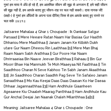
गुरू! हम माया मे अँधे हो रहे हैं, हम आतमिक जीवन की सूझ से अनजान हैं, हमे सही जीवन
की सूझ नही है, हम आपके बताए हुए जीवन-राह पर चल नही सकते। दास नानक जी!
(कहो-) हे गुरू! हम अँधियों के अपना पला दीजिए जिस से हम आपके बताए हुए रास्ते पर
चल सकें ॥४॥१॥
Jaitsaree Mahalaa 4 Ghar 1 Choupade : Ik Oankaar Satgur
Parsaad || Mere Heeare Ratan Naam Har Basiaa Gur Haathh
Dhhariou Mere Maathhaa || Janam Janam Ke Kilbikh Dukh
utare Gur Naam Dheeou Rin Laathhaa ||1|| Mere Man Bhaj
Raam Naam Sabh Arathhaa || Gur Poore Har Naam
Dhrirraaeiaa Bin Naave Jeevan Birathhaa || Rahaau || Bin Gur
Moorr Bhae Hai Manmukh Te Moh Maaeyaa Nit Faathhaa || Tin
Saadhhoo Charan N Seve Kabhoo Tin Sabh Janam Akaathhaa
||2|| Jin Saadhhoo Charan Saadhh Pag Seve Tin Safaleo Janam
Sanaathhaa || Mo Kau Keejai Daas Daas Daasan Ko Har Daeaa
Dhhaar Jagannaathhaa ||3|| Ham Andhhule Giaanheen
Ageaanee Kiu Chaaleh Maarag Panthhaa || Ham Andhhule Kau
Gur Anchal Deejai Jan Naanak Chaleh Milanthhaa ||4||1||
Meaning: Jaitsaree Mahalaa 4 Ghar 1 Choupade : One