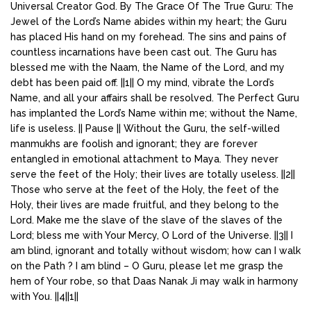
Universal Creator God. By The Grace Of The True Guru: The
Jewel of the Lord’s Name abides within my heart; the Guru
has placed His hand on my forehead. The sins and pains of
countless incarnations have been cast out. The Guru has
blessed me with the Naam, the Name of the Lord, and my
debt has been paid off. ||1|| O my mind, vibrate the Lord’s
Name, and all your affairs shall be resolved. The Perfect Guru
has implanted the Lord’s Name within me; without the Name,
life is useless. || Pause || Without the Guru, the self-willed
manmukhs are foolish and ignorant; they are forever
entangled in emotional attachment to Maya. They never
serve the feet of the Holy; their lives are totally useless. ||2||
Those who serve at the feet of the Holy, the feet of the
Holy, their lives are made fruitful, and they belong to the
Lord. Make me the slave of the slave of the slaves of the
Lord; bless me with Your Mercy, O Lord of the Universe. ||3|| I
am blind, ignorant and totally without wisdom; how can I walk
on the Path ? I am blind – O Guru, please let me grasp the
hem of Your robe, so that Daas Nanak Ji may walk in harmony
with You. ||4||1||