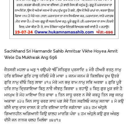
Sachkhand Sri Harmandir Sahib Amritsar Vikhe Hoyea Amrit
Wele Da Mukhwak Ang 696
ਜੈਤਸਰੀ ਮਹਲਾ ੪ ਘਰੁ ੧ ਚਉਪਦੇ ੴ ਸਤਿਗੁਰ ਪ੍ਰਸਾਦਿ ॥ ਮੇਰੈ ਹੀਅਰੈ ਰਤਨੁ ਨਾਮੁ
ਹਰਿ ਬਸਿਆ ਗੁਰਿ ਹਾਥੁ ਧਰਿਓ ਮੇਰੈ ਮਾਥਾ ॥ ਜਨਮ ਜਨਮ ਕੇ ਕਿਲਬਿਖ ਦੁਖ ਉਤਰੇ
ਗੁਰਿ ਨਾਮੁ ਦੀਓ ਰਿਨੁ ਲਾਥਾ ॥੧॥ ਮੇਰੇ ਮਨ ਭਜੁ ਰਾਮ ਨਾਮੁ ਸਭਿ ਅਰਥਾ ॥ ਗੁਰਿ ਪੂਰੈ
ਹਰਿ ਨਾਮੁ ਦ੍ਰਿੜਾਇਆ ਬਿਨੁ ਨਾਵੈ ਜੀਵਨੁ ਬਿਰਥਾ ॥ ਰਹਾਉ ॥ ਬਿਨੁ ਗੁਰ ਮੂੜ ਭਏ ਹੈ
ਮਨਮੁਖ ਤੇ ਮੋਹ ਮਾਇਆ ਨਿਤ ਫਾਥਾ ॥ ਤਿਨ ਸਾਧੂ ਚਰਣ ਨ ਸੇਵੇ ਕਬਹੂ ਤਿਨ ਸਭੁ ਜਨਮੁ
ਅਕਾਥਾ ॥੨॥ ਜਿਨ ਸਾਧੂ ਚਰਣ ਸਾਧ ਪਗ ਸੇਵੇ ਤਿਨ ਸਫਲਿਓ ਜਨਮੁ ਸਨਾਥਾ ॥ ਮੋ ਕਉ
ਕੀਜੈ ਦਾਸੁ ਦਾਸ ਦਾਸਨ ਕੋ ਹਰਿ ਦਇਆ ਧਾਰਿ ਜਗੰਨਾਥਾ ॥੩॥ ਹਮ ਅੰਧੁਲੇ
ਗਿਆਨਹੀਨ ਅਗਿਆਨੀ ਕਿਉ ਚਾਲਹ ਮਾਰਗਿ ਪੰਥਾ ॥ ਹਮ ਅੰਧੁਲੇ ਕਉ ਗੁਰ ਅੰਚਲੁ
ਦੀਜੈ ਜਨ ਨਾਨਕ ਚਲਹ ਮਿਲੰਥਾ ॥੪॥੧॥