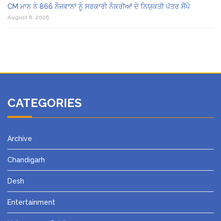
CM ਮਾਨ ਨੇ 866 ਨੌਜਵਾਨਾਂ ਨੂੰ ਸਰਕਾਰੀ ਨੌਕਰੀਆਂ ਦੇ ਨਿਯੁਕਤੀ ਪੱਤਰ ਸੌਂਪੇ
August 8, 2026
CATEGORIES
Archive
Chandigarh
Desh
Entertainment