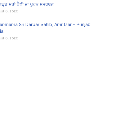
ਗੜ੍ਹ ਮਹਾਂ ਰੈਲੀ ਦਾ ਪੂਰਨ ਸਮਰਥਨ
st 6, 2026
amnama Sri Darbar Sahib, Amritsar – Punjabi
ia
st 6, 2026