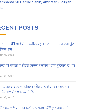
amnama Sri Darbar Sahib, Amritsar – Punjabi
ia
ECENT POSTS
ਸਭਾ ‘ਚ UPI ਅਤੇ ਹੋਰ ਡਿਜ਼ੀਟਲ ਭੁਗਤਾਨਾਂ ‘ਤੇ ਚਾਰਜ ਲਗਾਉਣ
ਬਿੱਲ ਪਾਸ
st 6, 2026
स्त को मोहाली के होटल एंकरेज में सजेगा “तीज मुटियारां दी” का
st 6, 2026
ੀ ਸ਼ੋਸ਼ਣ ਮਾਮਲੇ ‘ਚ ਤਹਿਲਕਾ ਮੈਗਜ਼ੀਨ ਦੇ ਸਾਬਕਾ ਸੰਪਾਦਕ
 ਤੇਜਪਾਲ ਨੂੰ 10 ਸਾਲ ਦੀ ਕੈਦ
st 6, 2026
ਿੰਟ ਸਕੂਲ ਲੈਕਚਰਾਰ ਯੂਨੀਅਨ ਪੰਜਾਬ ਵੱਲੋਂ 7 ਅਗਸਤ ਦੀ