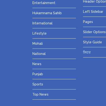
Header Optio
Entertainment
Left Sidebar
Hukamnama Sahib
Pages
International
Slider Options
Lifestyle
Style Guide
Mohali
ਸਿਹਤ
National
News
Punjab
Sports
Top News