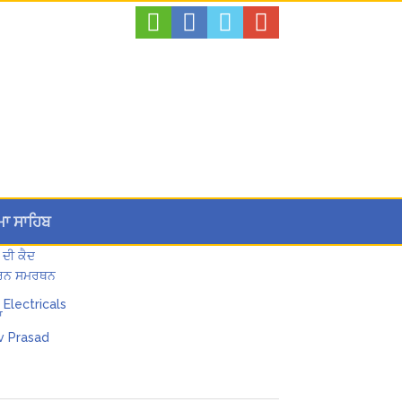
ਮਾ ਸਾਹਿਬ
 ਦੀ ਕੈਦ
 ਪੂਰਨ ਸਮਰਥਨ
ਾ