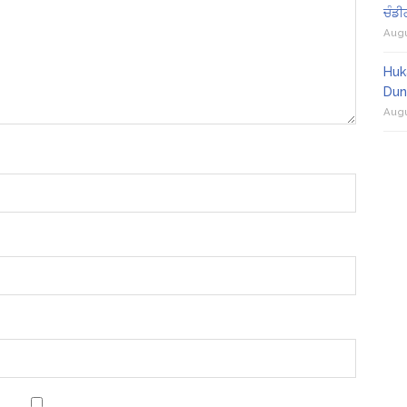
ਚੰਡੀ
Augu
Huk
Dun
Augu