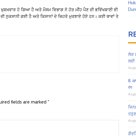
Huk
Dun
ੀ ਖੁਸ਼ਖਵਾਰ ਹੋ ਗਿਆ ਹੈ ਅਤੇ ਮੌਸਮ ਵਿਭਾਗ ਨੇ ਹੋਰ ਮੀਂਹ ਪੈਣ ਦੀ ਭਵਿੱਖਬਾਣੀ ਵੀ
ਵੀ ਨੁਕਸਾਨੀ ਗਈ ਹੈ ਅਤੇ ਕਿਸਾਨਾਂ ਦੇ ਚਿਹਰੇ ਮੁਰਝਾਏ ਹੋਏ ਹਨ। ਕਈ ਥਾਵਾਂ ਤੇ
R
ਲੋਕ 
ਲਈ 
Augu
8 अग
रंग
Augu
ired fields are marked
*
ਜਿਨਸ
ਤਰੁਣ
Augu
ਗੌਰਮ