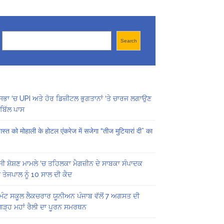
Search
Search
ਸਭਾ ‘ਚ UPI ਅਤੇ ਹੋਰ ਡਿਜ਼ੀਟਲ ਭੁਗਤਾਨਾਂ ‘ਤੇ ਚਾਰਜ ਲਗਾਉਣ
ਬਿੱਲ ਪਾਸ
स्त को मोहाली के होटल एंकरेज में सजेगा “तीज मुटियारां दी” का
ੀ ਸ਼ੋਸ਼ਣ ਮਾਮਲੇ ‘ਚ ਤਹਿਲਕਾ ਮੈਗਜ਼ੀਨ ਦੇ ਸਾਬਕਾ ਸੰਪਾਦਕ
 ਤੇਜਪਾਲ ਨੂੰ 10 ਸਾਲ ਦੀ ਕੈਦ
ਿੰਟ ਸਕੂਲ ਲੈਕਚਰਾਰ ਯੂਨੀਅਨ ਪੰਜਾਬ ਵੱਲੋਂ 7 ਅਗਸਤ ਦੀ
ਗੜ੍ਹ ਮਹਾਂ ਰੈਲੀ ਦਾ ਪੂਰਨ ਸਮਰਥਨ