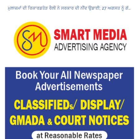
ਮੁਲਾਜ਼ਮਾਂ ਦੀ ਰਿਕਾਰਡਤੋੜ ਰੈਲੀ ਨੇ ਸਰਕਾਰ ਦੀ ਨੀਂਦ ਉਡਾਈ; 27 ਅਗਸਤ ਨੂੰ ਗੱਲਬਾਤ ਲਈ ਸੱਦਾ
Hukamnama Sri Darbar Sahib, Amritsar – Punjabi Dunia
ਲੋਕ ਸਭਾ ‘ਚ UPI ਅਤੇ ਹੋਰ ਡਿਜ਼ੀਟਲ ਭੁਗਤਾਨਾਂ ‘ਤੇ ਚਾਰਜ ਲਗਾਉਣ ਲਈ ਬਿੱਲ ਪਾਸ
8 अगस्त को मोहाली के होटल एंकरेज में सजेगा “तीज मुटियारां दी” का रंग
ਜਿਨਸੀ ਸ਼ੋਸ਼ਣ ਮਾਮਲੇ ‘ਚ ਤਹਿਲਕਾ ਮੈਗਜ਼ੀਨ ਦੇ ਸਾਬਕਾ ਸੰਪਾਦਕ ਤਰੁਣ ਤੇਜਪਾਲ ਨੂੰ 10 ਸਾਲ ਦੀ ਕੈਦ
ਪੰਜਾਬ ਪੁਲਿਸ ਪੈਨਸ਼ਨਰ ਐਸੋਸੀਏਸ਼ਨ ਦੇ ਹਜ਼ਾਰਾਂ ਮੈਂਬਰਾਂ ਨੇ ਮਹਾਂ ਰੈਲੀ ਵਿੱਚ ਭਰੀ ਹਾਜ਼ਰੀ