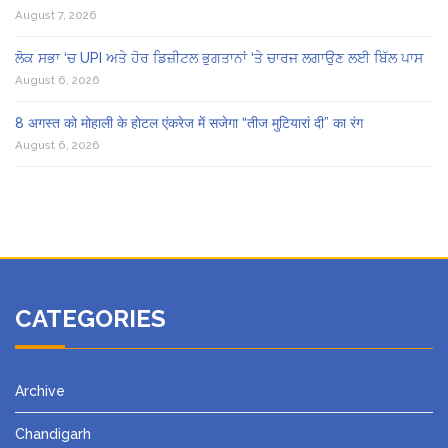
August 7, 2026
ਲੋਕ ਸਭਾ ‘ਚ UPI ਅਤੇ ਹੋਰ ਡਿਜ਼ੀਟਲ ਭੁਗਤਾਨਾਂ ‘ਤੇ ਚਾਰਜ ਲਗਾਉਣ ਲਈ ਬਿੱਲ ਪਾਸ
August 6, 2026
8 अगस्त को मोहाली के होटल एंकरेज में सजेगा “तीज मुटियारां दी” का रंग
August 6, 2026
CATEGORIES
Archive
Chandigarh