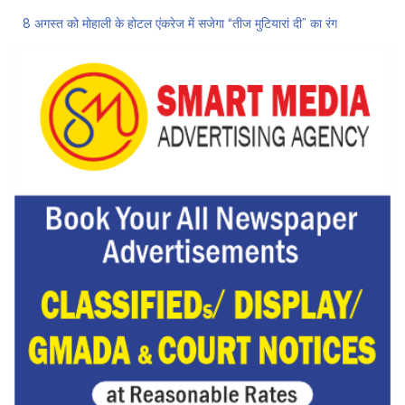
8 अगस्त को मोहाली के होटल एंकरेज में सजेगा “तीज मुटियारां दी” का रंग
ਜਿਨਸੀ ਸ਼ੋਸ਼ਣ ਮਾਮਲੇ ‘ਚ ਤਹਿਲਕਾ ਮੈਗਜ਼ੀਨ ਦੇ ਸਾਬਕਾ ਸੰਪਾਦਕ ਤਰੁਣ ਤੇਜਪਾਲ ਨੂੰ 10 ਸਾਲ ਦੀ ਕੈਦ
ਗੌਰਮਿੰਟ ਸਕੂਲ ਲੈਕਚਰਾਰ ਯੂਨੀਅਨ ਪੰਜਾਬ ਵੱਲੋਂ 7 ਅਗਸਤ ਦੀ ਚੰਡੀਗੜ੍ਹ ਮਹਾਂ ਰੈਲੀ ਦਾ ਪੂਰਨ ਸਮਰਥਨ
Hukamnama Sri Darbar Sahib, Amritsar – Punjabi Dunia
ਨਗਰ ਨਿਗਮ ‘ਚ ਸ਼ਾਮਲ ਇਲਾਕਿਆਂ ਦੇ ਲੋਕ ਬੁਨਿਆਦੀ ਸਹੂਲਤਾਂ ਤੋਂ ਵਾਂਝੇ: ਹਰਦੇਵ ਸਿੰਘ ਉੱਭਾ
ਲੋਕ ਸਭਾ ‘ਚ UPI ਅਤੇ ਹੋਰ ਡਿਜ਼ੀਟਲ ਭੁਗਤਾਨਾਂ ‘ਤੇ ਚਾਰਜ ਲਗਾਉਣ ਲਈ ਬਿੱਲ ਪਾਸ