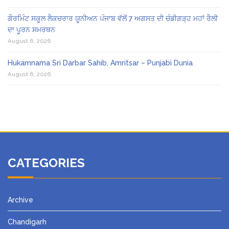
ਗੌਰਮਿੰਟ ਸਕੂਲ ਲੈਕਚਰਾਰ ਯੂਨੀਅਨ ਪੰਜਾਬ ਵੱਲੋਂ 7 ਅਗਸਤ ਦੀ ਚੰਡੀਗੜ੍ਹ ਮਹਾਂ ਰੈਲੀ
ਦਾ ਪੂਰਨ ਸਮਰਥਨ
August 6, 2026
Hukamnama Sri Darbar Sahib, Amritsar – Punjabi Dunia
August 6, 2026
CATEGORIES
Archive
Chandigarh