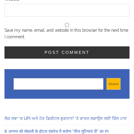
Save my name, email, and website in this browser for the next time
I comment.
Search
Search
ਲੋਕ ਸਭਾ ‘ਚ UPI ਅਤੇ ਹੋਰ ਡਿਜ਼ੀਟਲ ਭੁਗਤਾਨਾਂ ‘ਤੇ ਚਾਰਜ ਲਗਾਉਣ ਲਈ ਬਿੱਲ ਪਾਸ
8 अगस्त को मोहाली के होटल एंकरेज में सजेगा “तीज मुटियारां दी” का रंग