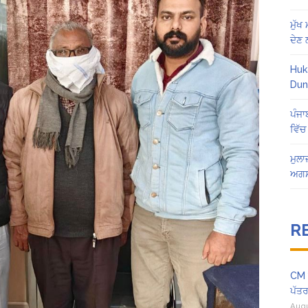
ਮੁੱਖ
ਦੇਣ
Huk
Dun
ਪੰਜਾ
ਵਿੱਚ
ਮੁਲਾ
ਅਗਸ
R
CM ਮ
ਪੱਤਰ 
Augu