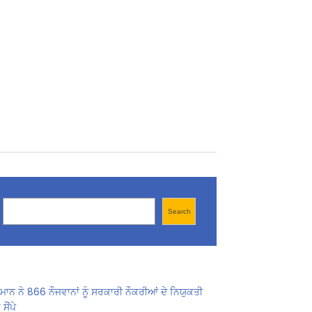
Search
Search
ਾਨ ਨੇ 866 ਨੌਜਵਾਨਾਂ ਨੂੰ ਸਰਕਾਰੀ ਨੌਕਰੀਆਂ ਦੇ ਨਿਯੁਕਤੀ
ਸੌਂਪੇ