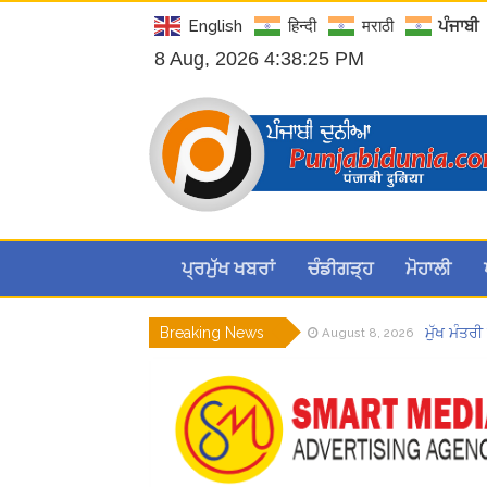
English
हिन्दी
मराठी
ਪੰਜਾਬੀ
8 Aug, 2026 4:38:27 PM
ਪ੍ਰਮੁੱਖ ਖਬਰਾਂ
ਚੰਡੀਗੜ੍ਹ
ਮੋਹਾਲੀ
Breaking News
ਮੁੱਖ ਮੰਤਰ
August 8, 2026
Hukamnam
August 8, 2026
ਪੰਜਾਬ ਪੁਲਿ
August 7, 2026
ਮੁਲਾਜ਼ਮਾਂ
August 7, 2026
Hukamnam
August 7, 2026
CM ਮਾਨ ਨੇ
August 8, 2026