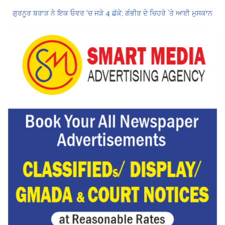
ਗੁਰਨੂਰ ਬਰਾੜ ਨੇ ਇਕ ਓਵਰ ‘ਚ ਜੜੇ 4 ਛੱਕੇ; ਗੰਭੀਰ ਦੇ ਚਿਹਰੇ ’ਤੇ ਆਈ ਮੁਸਕਾਨ
ਕੇਂਦਰ ਦਾ ਸਪੱਸ਼ਟੀਕਰਨ: UPI ਸੇਵਾਵਾਂ, ਆਮ ਲੋਕਾਂ ਲਈ ਮੁਫ਼ਤ ਜਾਰੀ ਰਹਿਣਗੀਆਂ, ਵਪਾਰੀਆਂ ਲਈ ਮਾਮੂਲੀ ਫੀਸ!
Hukamnama Sri Darbar Sahib, Amritsar – Punjabi Dunia
CM ਮਾਨ ਨੇ 866 ਨੌਜਵਾਨਾਂ ਨੂੰ ਸਰਕਾਰੀ ਨੌਕਰੀਆਂ ਦੇ ਨਿਯੁਕਤੀ ਪੱਤਰ ਸੌਂਪੇ
ਮੁੱਖ ਮੰਤਰੀ ਮਾਨ ਨੇ ਜਗਤਾਰ ਸਿੰਘ ਹਵਾਰਾ ਨੂੰ 10 ਦਿਨਾਂ ਦੀ ਪੈਰੋਲ ਦੇਣ ਲਈ ਰਾਜਪਾਲ ਨੂੰ ਲਿਖਿਆ ਪੱਤਰ
ਸ੍ਰੀਲੰਕਾ ਟੈਸਟ ਸੀਰੀਜ਼: ਸਰਫ਼ਰਾਜ਼ ਖਾਨ ਹੋ ਸਕਦੇ ਹਨ ਸਾਈ ਸੁਦਰਸ਼ਨ ਦੇ ਬਦਲ